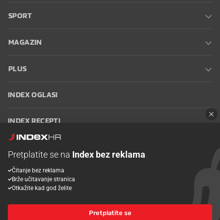
SPORT
MAGAZIN
PLUS
INDEX OGLASI
INDEX RECEPTI
INFO
Pretplatite se na
Index bez reklama
Čitanje bez reklama
Oglašavanje
Zaposli se na Indexu
Kontakt
Impressum
Uvjeti
Brže učitavanje stranica
korištenja
Postavke kolačića
Otkažite kad god želite
Pretplatite se