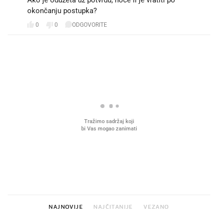
okončanju postupka?
0
0
ODGOVORITE
PROČITAJTE JOŠ
Što povezuje Lexus i
Kako su im čepovi boca d
legendarnog Ponyja?
nagradu od 10.000 eura
vjerovali"
NAJNOVIJE
NAJČITANIJE
VEZANO