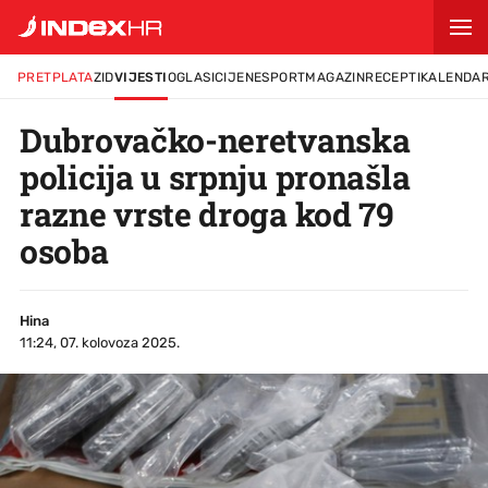
PRETPLATA
ZID
VIJESTI
OGLASI
CIJENE
SPORT
MAGAZIN
RECEPTI
KALENDA
Dubrovačko-neretvanska
policija u srpnju pronašla
razne vrste droga kod 79
osoba
Hina
11:24, 07. kolovoza 2025.