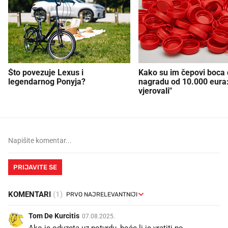
Što povezuje Lexus i
Kako su im čepovi boca d
legendarnog Ponyja?
nagradu od 10.000 eura
vjerovali"
PRIJAVITE SE
KOMENTARI
(1)
Tom De Kurcitis
07.08.2025.
Ako je oduzeta uz potvrdu, hoće li je vratiti po