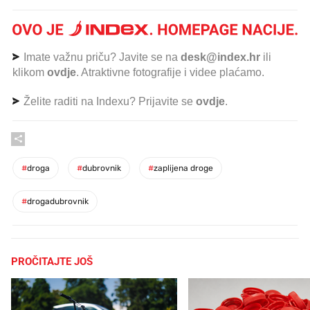
Imate važnu priču? Javite se na
desk@index.hr
ili
klikom
ovdje
. Atraktivne fotografije i videe plaćamo.
Želite raditi na Indexu? Prijavite se
ovdje
.
#
droga
#
dubrovnik
#
zaplijena droge
#
drogadubrovnik
PROČITAJTE JOŠ