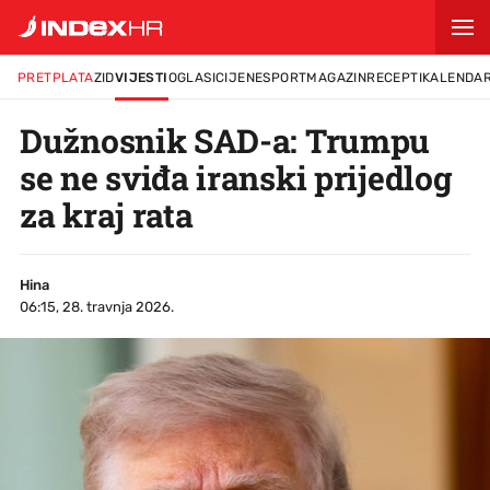
PRETPLATA
ZID
VIJESTI
OGLASI
CIJENE
SPORT
MAGAZIN
RECEPTI
KALENDA
Dužnosnik SAD-a: Trumpu
se ne sviđa iranski prijedlog
za kraj rata
Hina
06:15, 28. travnja 2026.