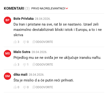
KOMENTARI
(3)
Bole Privlaka
28.04.2026.
BP
Da Iran i pristane na sve, rat bi se nastavio. Izrael zeli
maximslno destabilizirati bliski istok i Europu, a to i ne
skriva
3
0
ODGOVORITE
Malo Sutra
28.04.2026.
MS
Prijedlog mu se ne sviđa jer ne uključuje iransku naftu.
3
1
ODGOVORITE
dika mali
28.04.2026.
DM
Šta je mislio d a će putin reći prihvati.
0
0
ODGOVORITE
PROČITAJTE JOŠ