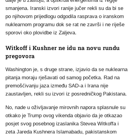
dalje je u zastoju, a opskrba energentima iz regije
smanjena. Iranski izvori ranije jučer rekli su da bi se
po njihovom prijedlogu odgodila rasprava o iranskom
nuklearnom programu dok se rat ne završi i ne riješe
sporovi oko plovidbe iz Zaljeva.
Witkoff i Kushner ne idu na novu rundu
pregovora
Washington je, s druge strane, izjavio da se nuklearna
pitanja moraju rješavati od samog početka. Rad na
premošćivanju jaza između SAD-a i Irana nije
zaustavljen, rekli su izvori iz posredničkog Pakistana.
No, nade u oživljavanje mirovnih napora splasnule su
otkako je Trump ovog vikenda objavio da je otkazao
posjet svog posebnog izaslanika Stevea Witkoffa i
zeta Jareda Kushnera Islamabadu, pakistanskom