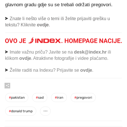
glavnom gradu gdje su se trebali održati pregovori.
Znate li nešto više o temi ili želite prijaviti grešku u
tekstu? Kliknite
ovdje
.
Imate važnu priču? Javite se na
desk@index.hr
ili
klikom
ovdje
. Atraktivne fotografije i videe plaćamo.
Želite raditi na Indexu? Prijavite se
ovdje
.
#
pakistan
#
sad
#
iran
#
pregovori
#
donald trump