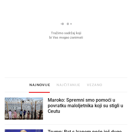
Mjesecima planiramo novu
Što povezuje Lexus i
kuhinju, a jednu važnu odluku
legendarnog Ponyja?
donesemo u samo deset minuta
NAJNOVIJE
NAJČITANIJE
VEZANO
Maroko: Spremni smo pomoći u
povratku maloljetnika koji su stigli u
Ceutu
Trump: Rat s Iranom neće još dugo,