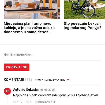
Mjesecima planiramo novu
Što povezuje Lexus i
kuhinju, a jednu važnu odluku
legendarnog Ponyja?
donesemo u samo deset
minuta
PRIJAVITE SE
KOMENTARI
(68)
Antonio Šukadur
06.05.2025.
AŠ
Nejebica i nizak kvocijent inteligencije su zajebana stvar.
106
0
ODGOVORITE