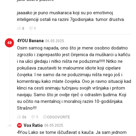
jaaaako je puno muskaraca koji su po emotivnoj
inteligenciji ostali na razini 7godisnjaka. tumor drustva.
8
1
4YOU Banana
06.05.2025.
4B
Osim samog napada, ono što je mene osobno dodatno
zgrozilo i zaprepastilo jest činjenica da muškarci u kafiću
i na ulici gledaju i nitko ništa ne poduzima!!!!! Nitko ne
pokušava zaustaviti te maloumne idiote koji cipelare
čovjeka. I ne samo da ne poduzimaju ništa nego još i
komentiraju kako mlate čovjeka. Ovo je ravno situaciji kad
klinci na cesti snimaju tučnjavu svojih vršnjaka i pritom
navijaju. Samo što je ovdje riječ o odraslim ljudima. Koji
su očito na mentalnoj i moralnoj razini 10-godišnjaka.
Strašno!!!
56
1
ODGOVORITE
Vox Ratio
06.05.2025.
VR
4You Lako se tome iščuđavat s kauča. Ja sam jednom