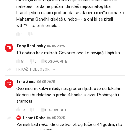
možeš,kome, objasnit da to nije u redu..a da i sam ne
nahebeš... a da ne pričam da ideš nepoznatog lika
branit..jedino nisam probao da se stanem među njima ko
Mahatma Gandhii gledaš u nebo--- a oni bi se pitali
wtf??! ..to bi ih omelo...
1
0
Tony Bestinsky
06.05.2025.
TB
10 godina bez milosti. Govorim ovo ko navijač Hajduka
51
0
ODGOVORITE
PRIKAŽI 1 ODGOVOR
Tiha Zena
06.05.2025.
TZ
Ovo nisu nekakvi mladi, neizgrađeni ljudi, ovo su lokalni
klošari i budaletine s preko 4 banke u gzci. Probisvjeti i
sramota
15
0
ODGOVORITE
Hromi Daba
06.05.2025.
HD
Zamisli kad neko ide u zatvor zbog tuče u 44 godini, i to