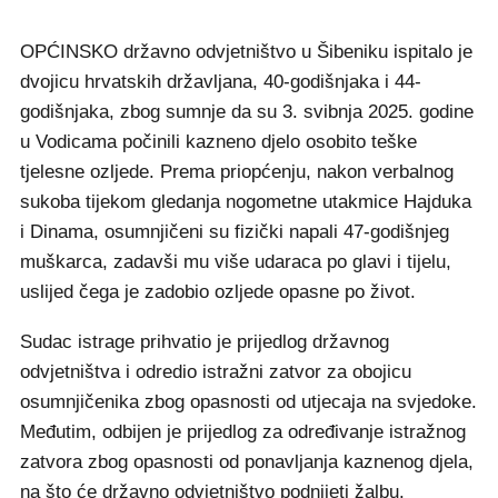
OPĆINSKO državno odvjetništvo u Šibeniku ispitalo je
dvojicu hrvatskih državljana, 40-godišnjaka i 44-
godišnjaka, zbog sumnje da su 3. svibnja 2025. godine
u Vodicama počinili kazneno djelo osobito teške
tjelesne ozljede. Prema priopćenju, nakon verbalnog
sukoba tijekom gledanja nogometne utakmice Hajduka
i Dinama, osumnjičeni su fizički napali 47-godišnjeg
muškarca, zadavši mu više udaraca po glavi i tijelu,
uslijed čega je zadobio ozljede opasne po život.
Sudac istrage prihvatio je prijedlog državnog
odvjetništva i odredio istražni zatvor za obojicu
osumnjičenika zbog opasnosti od utjecaja na svjedoke.
Međutim, odbijen je prijedlog za određivanje istražnog
zatvora zbog opasnosti od ponavljanja kaznenog djela,
na što će državno odvjetništvo podnijeti žalbu.