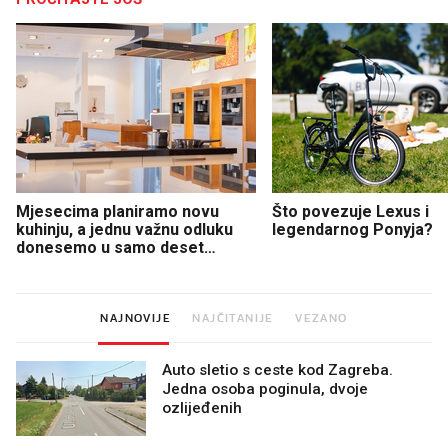
Mjesecima planiramo novu
Što povezuje Lexus i
kuhinju, a jednu važnu odluku
legendarnog Ponyja?
donesemo u samo deset
minuta
NAJNOVIJE
NAJČITANIJE
VEZANO
Auto sletio s ceste kod Zagreba.
Jedna osoba poginula, dvoje
ozlijeđenih