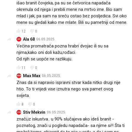
išao branit čovjeka, pa su se četvorica napadača
okrenula od njega i prebili mene na mrtvo ime. Bio sam
mlad i jak, pa sam na sreću ostao bez posljedica. Svi oko
mene su gledali kako me mlate. Bili su pametniji od mene.
12
0
Ala 68
06.05.2025.
A6
Većina promatrača pozna hrabri dvojac ili su sa
njima,kako oni doli kažu,rođaci.
Od njih se uopće ne razlikuju.
11
0
Max Max
06.05.2025.
MM
Znas da si napravio ispravni stvar kada nitko drugi nije
htio. To ti vrijedi vise iznutra nego sva pamet ovog
svijeta.
8
0
Stiv Mekvin
06.05.2025.
SM
znači,iz iskustva.. u 90% slučajeva ako ideš branit -
poznatog, znači u pogledu napadača- sa njime si!! Šta ti