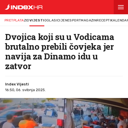
PRETPLATA
ZID
VIJESTI
OGLASI
CIJENE
SPORT
MAGAZIN
RECEPTI
KALENDA
Dvojica koji su u Vodicama
brutalno prebili čovjeka jer
navija za Dinamo idu u
zatvor
Index Vijesti
16:50, 06. svibnja 2025.