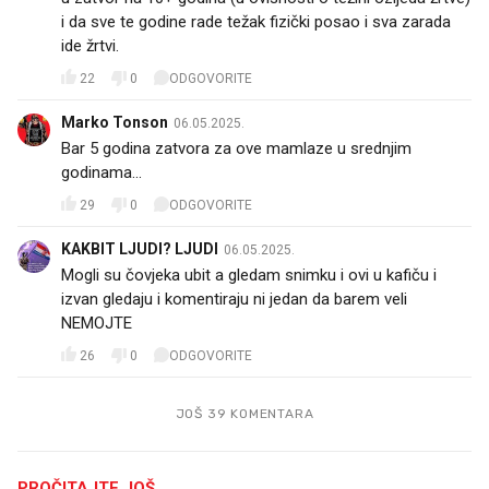
i da sve te godine rade težak fizički posao i sva zarada
ide žrtvi.
22
0
ODGOVORITE
Marko Tonson
06.05.2025.
Bar 5 godina zatvora za ove mamlaze u srednjim
godinama...
29
0
ODGOVORITE
KAKBIT LJUDI? LJUDI
06.05.2025.
Mogli su čovjeka ubit a gledam snimku i ovi u kafiču i
izvan gledaju i komentiraju ni jedan da barem veli
NEMOJTE
26
0
ODGOVORITE
JOŠ 39 KOMENTARA
PROČITAJTE JOŠ