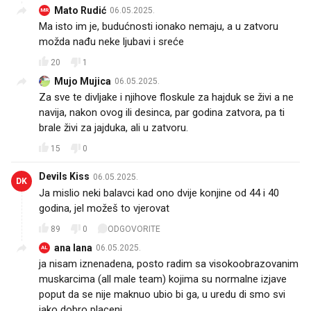
Mato Rudić
06.05.2025.
MR
Ma isto im je, budućnosti ionako nemaju, a u zatvoru
možda nađu neke ljubavi i sreće
20
1
Mujo Mujica
06.05.2025.
Za sve te divljake i njihove floskule za hajduk se živi a ne
navija, nakon ovog ili desinca, par godina zatvora, pa ti
brale živi za jajduka, ali u zatvoru.
15
0
Devils Kiss
06.05.2025.
DK
Ja mislio neki balavci kad ono dvije konjine od 44 i 40
godina, jel možeš to vjerovat
89
0
ODGOVORITE
ana lana
06.05.2025.
AL
ja nisam iznenadena, posto radim sa visokoobrazovanim
muskarcima (all male team) kojima su normalne izjave
poput da se nije maknuo ubio bi ga, u uredu di smo svi
jako dobro placeni.