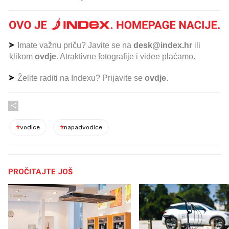
Imate važnu priču? Javite se na
desk@index.hr
ili
klikom
ovdje
. Atraktivne fotografije i videe plaćamo.
Želite raditi na Indexu? Prijavite se
ovdje
.
#
vodice
#
napadvodice
PROČITAJTE JOŠ