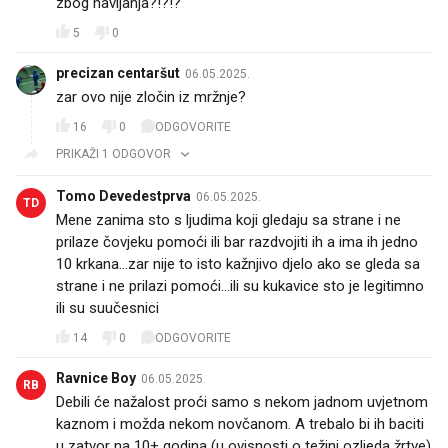
zbog navijanja?!?!?
5
0
precizan centaršut
06.05.2025.
zar ovo nije zločin iz mržnje?
16
0
ODGOVORITE
PRIKAŽI 1 ODGOVOR
Tomo Devedestprva
06.05.2025.
TD
Mene zanima sto s ljudima koji gledaju sa strane i ne
prilaze čovjeku pomoći ili bar razdvojiti ih a ima ih jedno
10 krkana…zar nije to isto kažnjivo djelo ako se gleda sa
strane i ne prilazi pomoći…ili su kukavice sto je legitimno
ili su suučesnici
14
0
ODGOVORITE
Ravnice Boy
06.05.2025.
RB
Debili će nažalost proći samo s nekom jadnom uvjetnom
kaznom i možda nekom novčanom. A trebalo bi ih baciti
u zatvor na 10+ godina (u ovisnosti o težini ozljeda žrtve)