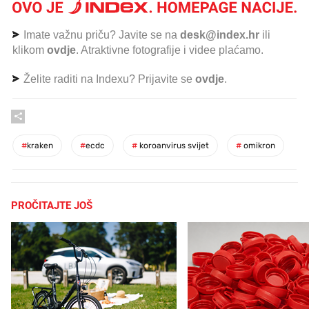
Imate važnu priču? Javite se na
desk@index.hr
ili
klikom
ovdje
. Atraktivne fotografije i videe plaćamo.
Želite raditi na Indexu? Prijavite se
ovdje
.
#
kraken
#
ecdc
#
koroanvirus svijet
#
omikron
PROČITAJTE JOŠ