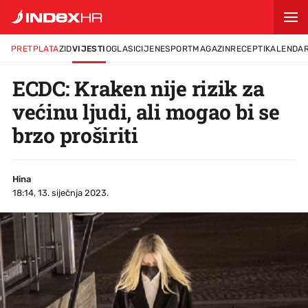
PRETPLATA
ZID
VIJESTI
OGLASI
CIJENE
SPORT
MAGAZIN
RECEPTI
KALENDA
ECDC: Kraken nije rizik za
većinu ljudi, ali mogao bi se
brzo proširiti
Hina
18:14, 13. siječnja 2023.