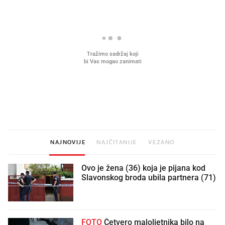
Što povezuje Lexus i
Kako su im čepovi boca d
legendarnog Ponyja?
nagradu od 10.000 eura
vjerovali"
NAJNOVIJE
NAJČITANIJE
VEZANO
Ovo je žena (36) koja je pijana kod
Slavonskog broda ubila partnera (71)
FOTO
Četvero maloljetnika bilo na