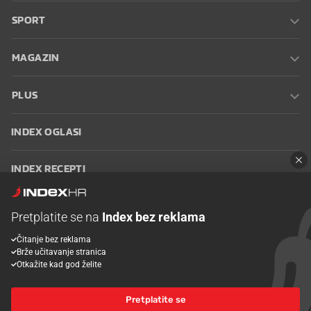
SPORT
MAGAZIN
PLUS
INDEX OGLASI
INDEX RECEPTI
INFO
Pretplatite se na
Index bez reklama
Čitanje bez reklama
Oglašavanje
Zaposli se na Indexu
Kontakt
Impressum
Uvjeti
Brže učitavanje stranica
korištenja
Postavke kolačića
Otkažite kad god želite
Pretplatite se