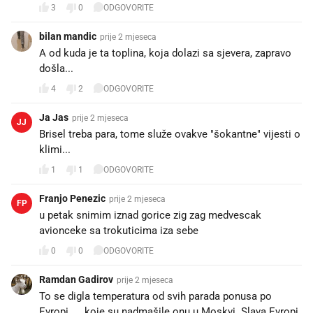
3
0
ODGOVORITE
bilan mandic
prije 2 mjeseca
A od kuda je ta toplina, koja dolazi sa sjevera, zapravo
došla...
4
2
ODGOVORITE
Ja Jas
prije 2 mjeseca
JJ
Brisel treba para, tome služe ovakve "šokantne" vijesti o
klimi...
1
1
ODGOVORITE
Franjo Penezic
prije 2 mjeseca
FP
u petak snimim iznad gorice zig zag medvescak
avionceke sa trokuticima iza sebe
0
0
ODGOVORITE
Ramdan Gadirov
prije 2 mjeseca
To se digla temperatura od svih parada ponusa po
Evropi🤠 koje su nadmašile onu u Moskvi. Slava Evropi