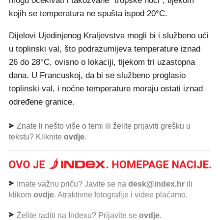
mogu očekivati i takozvane "tropske noći", tijekom
kojih se temperatura ne spušta ispod 20°C.
Dijelovi Ujedinjenog Kraljevstva mogli bi i službeno ući
u toplinski val, što podrazumijeva temperature iznad
26 do 28°C, ovisno o lokaciji, tijekom tri uzastopna
dana. U Francuskoj, da bi se službeno proglasio
toplinski val, i noćne temperature moraju ostati iznad
određene granice.
Znate li nešto više o temi ili želite prijaviti grešku u
tekstu? Kliknite
ovdje
.
Imate važnu priču? Javite se na
desk@index.hr
ili
klikom
ovdje
. Atraktivne fotografije i videe plaćamo.
Želite raditi na Indexu? Prijavite se
ovdje
.