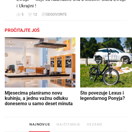
i Ukrajini !🏳️‍🌈🇪🇺✌️
5
12
ODGOVORITE
PROČITAJTE JOŠ
Mjesecima planiramo novu
Što povezuje Lexus i
kuhinju, a jednu važnu odluku
legendarnog Ponyja?
donesemo u samo deset minuta
NAJNOVIJE
NAJČITANIJE
VEZANO