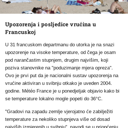
Upozorenja i posljedice vrućina u
Francuskoj
U 31 francuskom departmanu do utorka je na snazi
upozorenje na visoke temperature, od čega je osam
pod narančastim stupnjem, drugim najvišim, koji
poziva stanovnike na "poduzimanje mjera opreza".
Ovo je prvi put da je nacionalni sustav upozorenja na
vrućine aktiviran u svibnju otkako je uveden 2004.
godine. Météo France je u ponedjeljak objavio kako bi
se temperature lokalno mogle popeti do 36°C.
"Gradovi na zapadu zemlje vjerojatno će zabilježiti
temperature za nekoliko stupnjeva više od dosad
najviših izmjerenih u svibnju", navodi se u priopćenju.