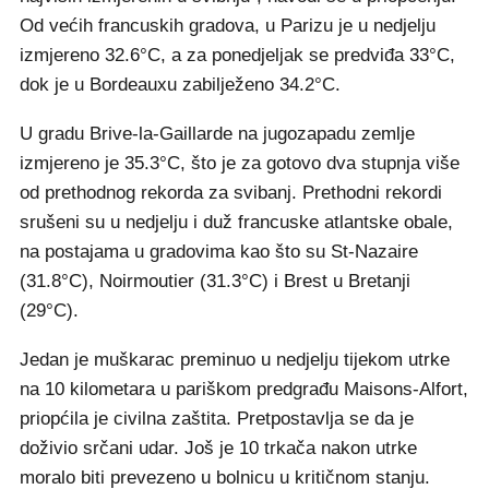
Od većih francuskih gradova, u Parizu je u nedjelju
izmjereno 32.6°C, a za ponedjeljak se predviđa 33°C,
dok je u Bordeauxu zabilježeno 34.2°C.
U gradu Brive-la-Gaillarde na jugozapadu zemlje
izmjereno je 35.3°C, što je za gotovo dva stupnja više
od prethodnog rekorda za svibanj. Prethodni rekordi
srušeni su u nedjelju i duž francuske atlantske obale,
na postajama u gradovima kao što su St-Nazaire
(31.8°C), Noirmoutier (31.3°C) i Brest u Bretanji
(29°C).
Jedan je muškarac preminuo u nedjelju tijekom utrke
na 10 kilometara u pariškom predgrađu Maisons-Alfort,
priopćila je civilna zaštita. Pretpostavlja se da je
doživio srčani udar. Još je 10 trkača nakon utrke
moralo biti prevezeno u bolnicu u kritičnom stanju.