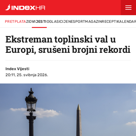
PRETPLATA
ZID
VIJESTI
OGLASI
CIJENE
SPORT
MAGAZIN
RECEPTI
KALENDA
Ekstreman toplinski val u
Europi, srušeni brojni rekordi
Index Vijesti
20:11, 25. svibnja 2026.