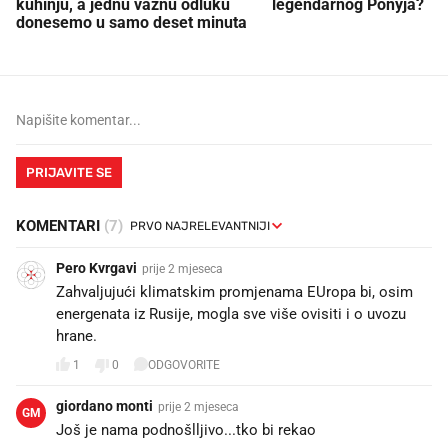
kuhinju, a jednu važnu odluku
legendarnog Ponyja?
donesemo u samo deset minuta
PRIJAVITE SE
KOMENTARI
(7)
Pero Kvrgavi
prije 2 mjeseca
Zahvaljujući klimatskim promjenama EUropa bi, osim
energenata iz Rusije, mogla sve više ovisiti i o uvozu
hrane.
1
0
ODGOVORITE
giordano monti
prije 2 mjeseca
GM
Još je nama podnošlljivo...tko bi rekao