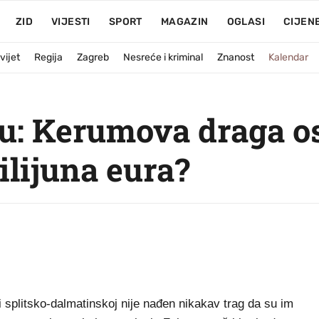
ZID
VIJESTI
SPORT
MAGAZIN
OGLASI
CIJEN
vijet
Regija
Zagreb
Nesreće i kriminal
Znanost
Kalendar
u: Kerumova draga os
ilijuna eura?
splitsko-dalmatinskoj nije nađen nikakav trag da su im