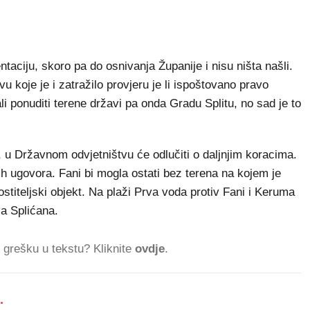
taciju, skoro pa do osnivanja Županije i nisu ništa našli.
 koje je i zatražilo provjeru je li ispoštovano pravo
i ponuditi terene državi pa onda Gradu Splitu, no sad je to
, u Državnom odvjetništvu će odlučiti o daljnjim koracima.
h ugovora. Fani bi mogla ostati bez terena na kojem je
stiteljski objekt. Na plaži Prva voda protiv Fani i Keruma
ća Splićana.
ti grešku u tekstu? Kliknite
ovdje
.
.
115.327 Č