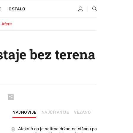
E
OSTALO
Afere
taje bez terena
NAJNOVIJE
NAJČITANIJE
VEZANO
9
Aleksić ga je satima držao na nišanu pa