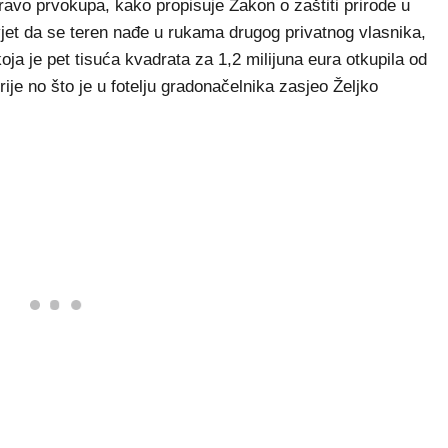
pravo prvokupa, kako propisuje Zakon o zaštiti prirode u
vjet da se teren nađe u rukama drugog privatnog vlasnika,
oja je pet tisuća kvadrata za 1,2 milijuna eura otkupila od
ije no što je u fotelju gradonačelnika zasjeo Željko