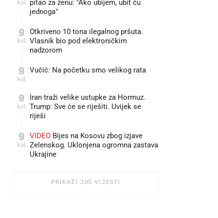
kol
pitao za ženu: "Ako ubijem, ubit ću
jednoga"
9
Otkriveno 10 tona ilegalnog pršuta.
kol
Vlasnik bio pod elektroničkim
nadzorom
9
Vučić: Na početku smo velikog rata
kol
9
Iran traži velike ustupke za Hormuz.
kol
Trump: Sve će se riješiti. Uvijek se
riješi
9
VIDEO
Bijes na Kosovu zbog izjave
kol
Zelenskog. Uklonjena ogromna zastava
Ukrajine
PRIKAŽI JOŠ VIJESTI