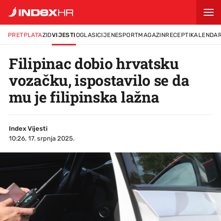
PRETPLATA
ZID
VIJESTI
OGLASI
CIJENE
SPORT
MAGAZIN
RECEPTI
KALENDA
Filipinac dobio hrvatsku
vozačku, ispostavilo se da
mu je filipinska lažna
Index Vijesti
10:26, 17. srpnja 2025.