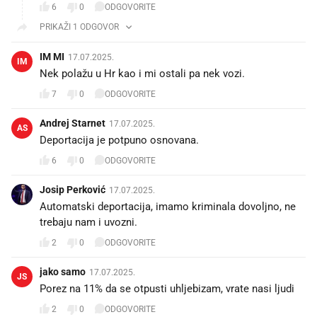
6
0
ODGOVORITE
PRIKAŽI 1 ODGOVOR
IM MI
17.07.2025.
IM
Nek polažu u Hr kao i mi ostali pa nek vozi.
7
0
ODGOVORITE
Andrej Starnet
17.07.2025.
AS
Deportacija je potpuno osnovana.
6
0
ODGOVORITE
Josip Perković
17.07.2025.
Automatski deportacija, imamo kriminala dovoljno, ne
trebaju nam i uvozni.
2
0
ODGOVORITE
jako samo
17.07.2025.
JS
Porez na 11% da se otpusti uhljebizam, vrate nasi ljudi
2
0
ODGOVORITE