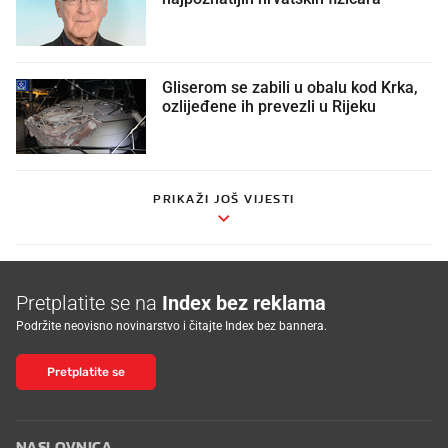
Gliserom se zabili u obalu kod Krka,
ozlijeđene ih prevezli u Rijeku
PRIKAŽI JOŠ VIJESTI
Pretplatite se na
Index bez reklama
Podržite neovisno novinarstvo i čitajte Index bez bannera.
Pretplatite se
NASLOVNICA