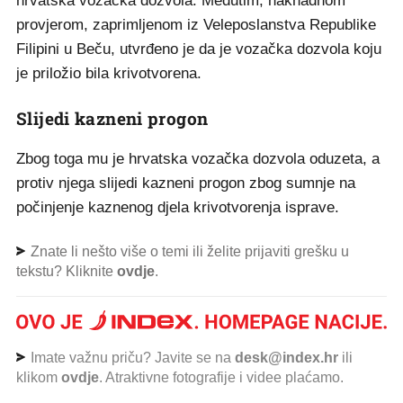
hrvatska vozačka dozvola. Međutim, naknadnom
provjerom, zaprimljenom iz Veleposlanstva Republike
Filipini u Beču, utvrđeno je da je vozačka dozvola koju
je priložio bila krivotvorena.
Slijedi kazneni progon
Zbog toga mu je hrvatska vozačka dozvola oduzeta, a
protiv njega slijedi kazneni progon zbog sumnje na
počinjenje kaznenog djela krivotvorenja isprave.
Znate li nešto više o temi ili želite prijaviti grešku u
tekstu? Kliknite
ovdje
.
Imate važnu priču? Javite se na
desk@index.hr
ili
klikom
ovdje
. Atraktivne fotografije i videe plaćamo.