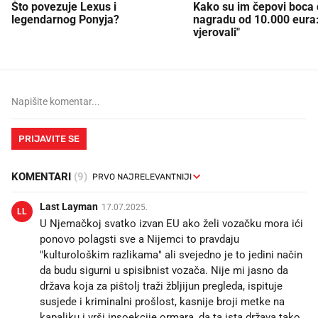
Što povezuje Lexus i
Kako su im čepovi boca d
legendarnog Ponyja?
nagradu od 10.000 eura
vjerovali"
PRIJAVITE SE
KOMENTARI
(9)
Last Layman
17.07.2025.
LL
U Njemačkoj svatko izvan EU ako želi vozačku mora ići
ponovo polagsti sve a Nijemci to pravdaju
"kulturološkim razlikama" ali svejedno je to jedini način
da budu sigurni u spisibnist vozača. Nije mi jasno da
država koja za pištolj traži žbljijun pregleda, ispituje
susjede i kriminalni prošlost, kasnije broji metke na
kapaljku i vrši insoekcije ormara, da ta ista država tako