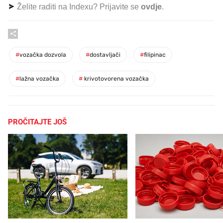
Želite raditi na Indexu? Prijavite se
ovdje
.
#
vozačka dozvola
#
dostavljači
#
filipinac
#
lažna vozačka
#
krivotovorena vozačka
PROČITAJTE JOŠ