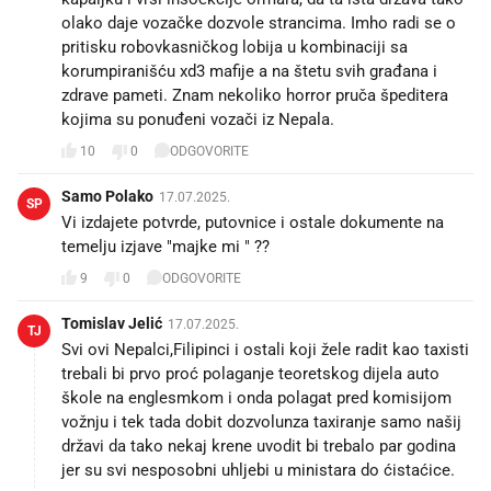
olako daje vozačke dozvole strancima. Imho radi se o
pritisku robovkasničkog lobija u kombinaciji sa
korumpiranišću xd3 mafije a na štetu svih građana i
zdrave pameti. Znam nekoliko horror pruča špeditera
kojima su ponuđeni vozači iz Nepala.
10
0
ODGOVORITE
Samo Polako
17.07.2025.
SP
Vi izdajete potvrde, putovnice i ostale dokumente na
temelju izjave "majke mi " ??
9
0
ODGOVORITE
Tomislav Jelić
17.07.2025.
TJ
Svi ovi Nepalci,Filipinci i ostali koji žele radit kao taxisti
trebali bi prvo proć polaganje teoretskog dijela auto
škole na englesmkom i onda polagat pred komisijom
vožnju i tek tada dobit dozvolunza taxiranje samo našij
državi da tako nekaj krene uvodit bi trebalo par godina
jer su svi nesposobni uhljebi u ministara do ćistaćice.