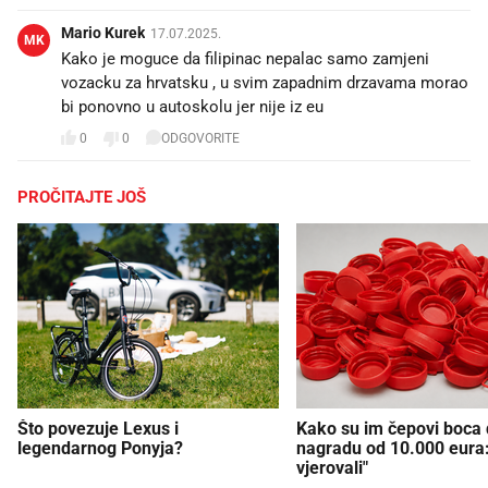
Mario Kurek
17.07.2025.
MK
Kako je moguce da filipinac nepalac samo zamjeni
vozacku za hrvatsku , u svim zapadnim drzavama morao
bi ponovno u autoskolu jer nije iz eu
0
0
ODGOVORITE
PROČITAJTE JOŠ
Što povezuje Lexus i
Kako su im čepovi boca d
legendarnog Ponyja?
nagradu od 10.000 eura
vjerovali"