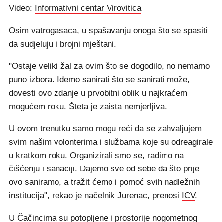
Video:
Informativni centar Virovitica
Osim vatrogasaca, u spašavanju onoga što se spasiti
da sudjeluju i brojni mještani.
"Ostaje veliki žal za ovim što se dogodilo, no nemamo
puno izbora. Idemo sanirati što se sanirati može,
dovesti ovo zdanje u prvobitni oblik u najkraćem
mogućem roku. Šteta je zaista nemjerljiva.
U ovom trenutku samo mogu reći da se zahvaljujem
svim našim volonterima i službama koje su odreagirale
u kratkom roku. Organizirali smo se, radimo na
čišćenju i sanaciji. Dajemo sve od sebe da što prije
ovo saniramo, a tražit ćemo i pomoć svih nadležnih
institucija", rekao je načelnik Jurenac, prenosi
ICV
.
U Čačincima su potopljene i prostorije nogometnog