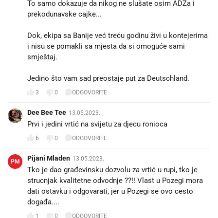
To samo dokazuje da nikog ne slušate osim ADZa i
prekodunavske cajke...
Dok, ekipa sa Banije već treću godinu živi u kontejerima
i nisu se pomakli sa mjesta da si omoguće sami
smještaj.
Jedino što vam sad preostaje put za Deutschland.
3
0
ODGOVORITE
Dee Bee Tee
13.05.2023.
Prvi i jedini vrtić na svijetu za djecu ronioca
6
0
ODGOVORITE
Pijani Mladen
13.05.2023.
PM
Tko je dao građevinsku dozvolu za vrtić u rupi, tko je
strucnjak kvalitetne odvodnje ??!! Vlast u Pozegi mora
dati ostavku i odgovarati, jer u Pozegi se ovo cesto
događa....
1
0
ODGOVORITE