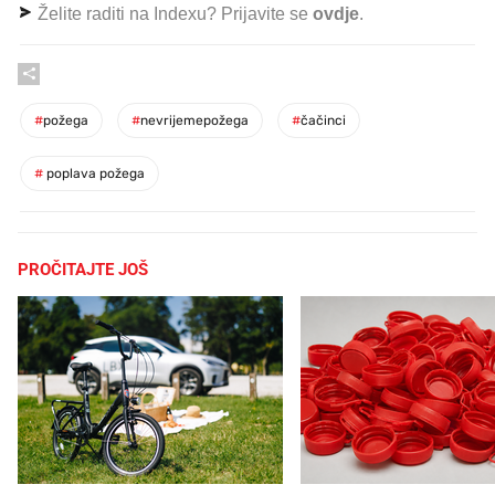
Želite raditi na Indexu? Prijavite se
ovdje
.
#
požega
#
nevrijemepožega
#
čačinci
#
poplava požega
PROČITAJTE JOŠ