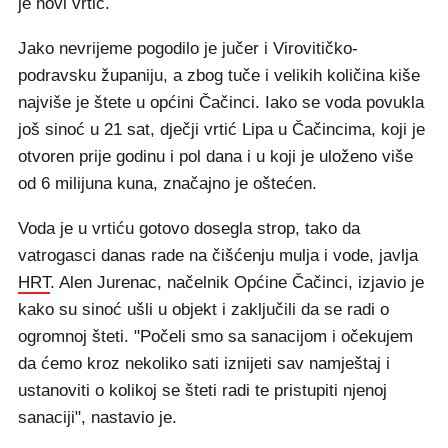
je novi vrtić.
Jako nevrijeme pogodilo je jučer i Virovitičko-
podravsku županiju, a zbog tuče i velikih količina kiše
najviše je štete u općini Čačinci. Iako se voda povukla
još sinoć u 21 sat, dječji vrtić Lipa u Čačincima, koji je
otvoren prije godinu i pol dana i u koji je uloženo više
od 6 milijuna kuna, značajno je oštećen.
Voda je u vrtiću gotovo dosegla strop, tako da
vatrogasci danas rade na čišćenju mulja i vode, javlja
HRT
. Alen Jurenac, načelnik Općine Čačinci, izjavio je
kako su sinoć ušli u objekt i zaključili da se radi o
ogromnoj šteti. "Počeli smo sa sanacijom i očekujem
da ćemo kroz nekoliko sati iznijeti sav namještaj i
ustanoviti o kolikoj se šteti radi te pristupiti njenoj
sanaciji", nastavio je.