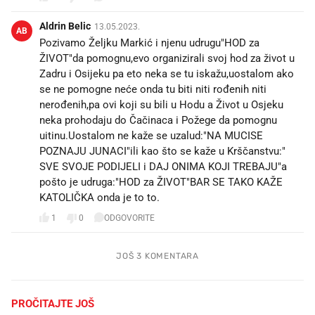
Aldrin Belic
13.05.2023.
AB
Pozivamo Željku Markić i njenu udrugu"HOD za
ŽIVOT"da pomognu,evo organizirali svoj hod za život u
Zadru i Osijeku pa eto neka se tu iskažu,uostalom ako
se ne pomogne neće onda tu biti niti rođenih niti
nerođenih,pa ovi koji su bili u Hodu a Život u Osjeku
neka prohodaju do Čačinaca i Požege da pomognu
uitinu.Uostalom ne kaže se uzalud:"NA MUCISE
POZNAJU JUNACI"ili kao što se kaže u Krščanstvu:"
SVE SVOJE PODIJELI i DAJ ONIMA KOJI TREBAJU"a
pošto je udruga:"HOD za ŽIVOT"BAR SE TAKO KAŽE
KATOLIČKA onda je to to.
1
0
ODGOVORITE
JOŠ 3 KOMENTARA
PROČITAJTE JOŠ