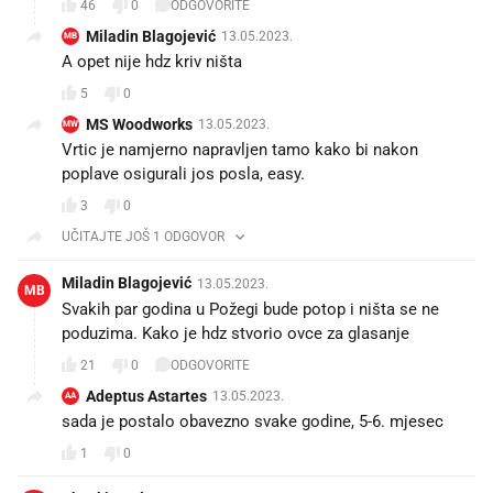
46
0
ODGOVORITE
Miladin Blagojević
13.05.2023.
MB
A opet nije hdz kriv ništa
5
0
MS Woodworks
13.05.2023.
MW
Vrtic je namjerno napravljen tamo kako bi nakon
poplave osigurali jos posla, easy.
3
0
UČITAJTE JOŠ 1 ODGOVOR
Miladin Blagojević
13.05.2023.
MB
Svakih par godina u Požegi bude potop i ništa se ne
poduzima. Kako je hdz stvorio ovce za glasanje
21
0
ODGOVORITE
Adeptus Astartes
13.05.2023.
AA
sada je postalo obavezno svake godine, 5-6. mjesec
1
0