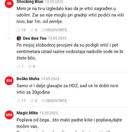
Shocking Blue
13.05.2023.
SB
Meni je na tv-u izgledalo kao da je vrtić sagrađen u
udolini. Zar se nije moglo pri gradnji vrtić podići na viši
nivo, bar 1m. od zemlje.
19
0
ODGOVORITE
Dee Bee Tee
13.05.2023.
Po mojoj slobodnoj procjeni da su podigli vrtić i pet
centimetara iznad razine vodostaja nadoŝle vode ne bi
štete bilo.
1
0
Boško Muha
13.05.2023.
BM
Samo vi i dalje glasajte za HDZ, sad ce te dobit novi
vrtic za 20godina
17
0
ODGOVORITE
Magic Mike
13.05.2023.
MM
Poplava od čega...što malo padne kiše i poplava,dajte
molim vas..