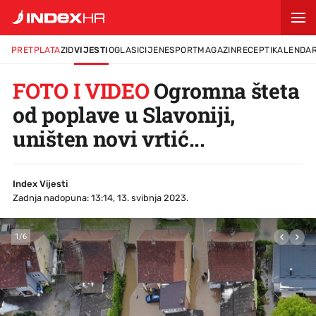
PRETPLATA
ZID
VIJESTI
OGLASI
CIJENE
SPORT
MAGAZIN
RECEPTI
KALENDA
FOTO I VIDEO
Ogromna šteta
od poplave u Slavoniji,
uništen novi vrtić...
Index Vijesti
Zadnja nadopuna: 13:14, 13. svibnja 2023.
1
/
6