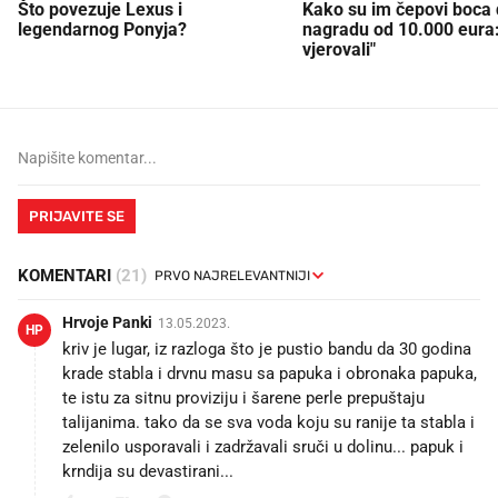
Što povezuje Lexus i
Kako su im čepovi boca d
legendarnog Ponyja?
nagradu od 10.000 eura
vjerovali"
PRIJAVITE SE
KOMENTARI
(21)
Hrvoje Panki
13.05.2023.
HP
kriv je lugar, iz razloga što je pustio bandu da 30 godina
krade stabla i drvnu masu sa papuka i obronaka papuka,
te istu za sitnu proviziju i šarene perle prepuštaju
talijanima. tako da se sva voda koju su ranije ta stabla i
zelenilo usporavali i zadržavali sruči u dolinu... papuk i
krndija su devastirani...