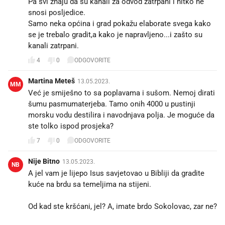
Pa svi znaju da su kanali za odvod zatrpani i nitko ne
snosi posljedice.
Samo neka općina i grad pokažu elaborate svega kako
se je trebalo gradit,a kako je napravljeno...i zašto su
kanali zatrpani.
4
0
ODGOVORITE
Martina Meteš
13.05.2023.
MM
Već je smiješno to sa poplavama i sušom. Nemoj dirati
šumu pasmumaterjeba. Tamo onih 4000 u pustinji
morsku vodu destilira i navodnjava polja. Je moguće da
ste tolko ispod prosjeka?
7
0
ODGOVORITE
Nije Bitno
13.05.2023.
NB
A jel vam je lijepo Isus savjetovao u Bibliji da gradite
kuće na brdu sa temeljima na stijeni.
Od kad ste kršćani, jel? A, imate brdo Sokolovac, zar ne?