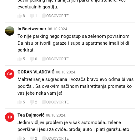
eventualnih gostiju.
8
1
ODGOVORITE
In Beetweener
08.10.2024.
To nije parking nego nogostup sa zelenom povrsinom.
Da nisu pritvorili garaze i supe u apartmane imali bi di
parkirat.
5
0
ODGOVORITE
GORAN VLADOVIĆ
08.10.2024.
GV
Maltretiranje sugrađana i vozača bravo evo odma bi vas
podrža . Sa ovakvim načinom maltretitanja prometa ko
vas jebe neka vam je!
5
2
ODGOVORITE
Tea Dujmović
08.10.2024.
TD
Jedini vidljivi problem je višak automobila..zelene
površine i jesu za cviće..prodaj auto i plati garažu..eto
5
2
ODGOVORITE