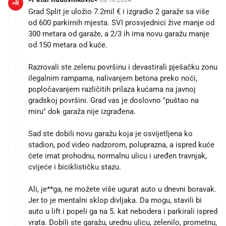
>R
Grad Split je uložio 7.2mil € i izgradio 2 garaže sa više
od 600 parkirnih mjesta. SVI prosvjednici žive manje od
300 metara od garaže, a 2/3 ih ima novu garažu manje
od 150 metara od kuće.
Razrovali ste zelenu površinu i devastirali pješačku zonu
ilegalnim rampama, nalivanjem betona preko noći,
popločavanjem različitih prilaza kućama na javnoj
gradskoj površini. Grad vas je doslovno "puštao na
miru" dok garaža nije izgrađena.
Sad ste dobili novu garažu koja je osvijetljena ko
stadion, pod video nadzorom, poluprazna, a ispred kuće
ćete imat prohodnu, normalnu ulicu i uređen travnjak,
cvijeće i biciklističku stazu.
Ali, je**ga, ne možete više ugurat auto u dnevni boravak.
Jer to je mentalni sklop divljaka. Da mogu, stavili bi
auto u lift i popeli ga na 5. kat nebodera i parkirali ispred
vrata. Dobili ste garažu, urednu ulicu, zelenilo, prometnu,