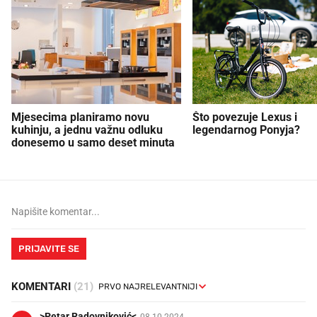
Mjesecima planiramo novu
Što povezuje Lexus i
kuhinju, a jednu važnu odluku
legendarnog Ponyja?
donesemo u samo deset minuta
PRIJAVITE SE
KOMENTARI
(21)
>Petar Radovniković<
08.10.2024.