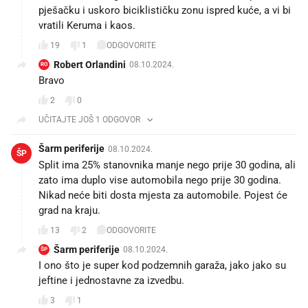
pješačku i uskoro biciklističku zonu ispred kuće, a vi bi
vratili Keruma i kaos.
19
1
ODGOVORITE
Robert Orlandini
08.10.2024.
RO
Bravo
2
0
UČITAJTE JOŠ 1 ODGOVOR
Šarm periferije
08.10.2024.
ŠP
Split ima 25% stanovnika manje nego prije 30 godina, ali
zato ima duplo vise automobila nego prije 30 godina.
Nikad neće biti dosta mjesta za automobile. Pojest će
grad na kraju.
13
2
ODGOVORITE
Šarm periferije
08.10.2024.
ŠP
I ono što je super kod podzemnih garaža, jako jako su
jeftine i jednostavne za izvedbu.
3
1