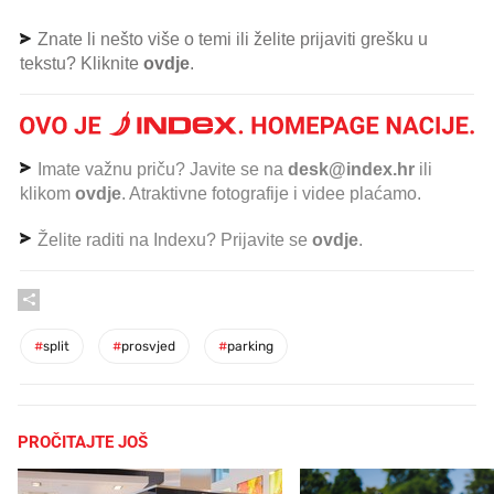
Znate li nešto više o temi ili želite prijaviti grešku u
tekstu? Kliknite
ovdje
.
Imate važnu priču? Javite se na
desk@index.hr
ili
klikom
ovdje
. Atraktivne fotografije i videe plaćamo.
Želite raditi na Indexu? Prijavite se
ovdje
.
#
split
#
prosvjed
#
parking
PROČITAJTE JOŠ