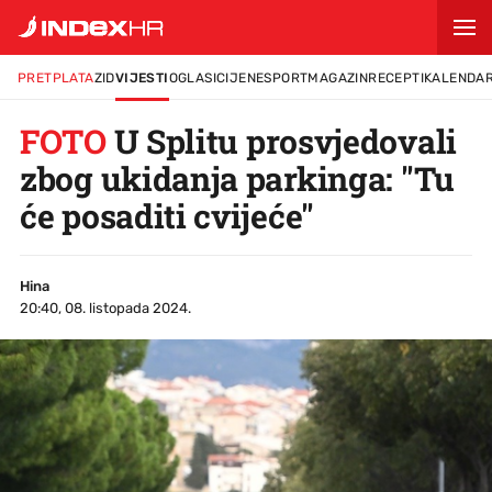
PRETPLATA
ZID
VIJESTI
OGLASI
CIJENE
SPORT
MAGAZIN
RECEPTI
KALENDA
FOTO
U Splitu prosvjedovali
zbog ukidanja parkinga: "Tu
će posaditi cvijeće"
Hina
20:40, 08. listopada 2024.