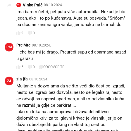
Vinko Paić
08.10.2024.
VP
Ima barem četiri, pet puta više automobila. Nekad je bio
jedan, ako i to po kućanstvu. Auta su posvuda. "Srićom"
pa dicu ne zanima igra vanka, jer ionako ne bi imali di.
2
0
Prc Mrc
08.10.2024.
PM
Hehe bas mi je drago. Preuredi supu od aparmana nazad
u garazu
5
0
ODGOVORITE
zla jfa
08.10.2024.
ZJ
Muljanje s dozvolama da se što veći dio čestice izgradi,
nešto se izgradi bez dozvola, nešto se legalizira, nešto
se odvoji pa napravi apartman, a nitko od vlasnika kuća
ne razmišlja gdje će parkirati...
Iako su lokalna samouprava i država definitivno
djelomično krivi za to, glavni krivac je vlasnik, jer je on
dužan obezbijediti parking na vlastitoj čestici.
Javni parking nije namijenjen parkiranju stanara, već