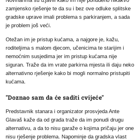
Novinarima su izjavili kako im nije ponuđeno nikakvo
zamjensko rješenje te da su i bez ove odluke splitske
gradske uprave imali problema s parkiranjem, a sada
je problem još veći.
Otežan im je pristup kućama, a najgore je, kažu,
roditeljima s malom djecom, učenicima te starijim i
nemoćnim susjedima jer im pristup kućama nije
siguran. Traže da im vrate parkirna mjesta ili daju neko
alternativno rješenje kako bi mogli normalno pristupiti
kućama.
"Doznao sam da će saditi cvijeće"
Predstavnik stanara i organizator prosvjeda Ante
Glavaš kaže da od grada traže da im ponudi drugu
alternativu, a da to nisu garaže o kojima pričaju jer one
nisu rješenje problema. Napominje da gradska vlast