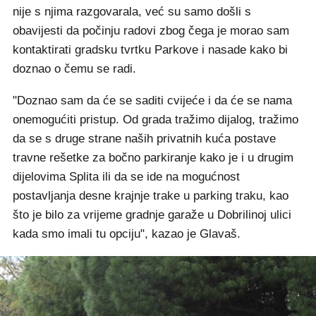
nije s njima razgovarala, već su samo došli s
obavijesti da počinju radovi zbog čega je morao sam
kontaktirati gradsku tvrtku Parkove i nasade kako bi
doznao o čemu se radi.
"Doznao sam da će se saditi cvijeće i da će se nama
onemogućiti pristup. Od grada tražimo dijalog, tražimo
da se s druge strane naših privatnih kuća postave
travne rešetke za bočno parkiranje kako je i u drugim
dijelovima Splita ili da se ide na mogućnost
postavljanja desne krajnje trake u parking traku, kao
što je bilo za vrijeme gradnje garaže u Dobrilinoj ulici
kada smo imali tu opciju", kazao je Glavaš.