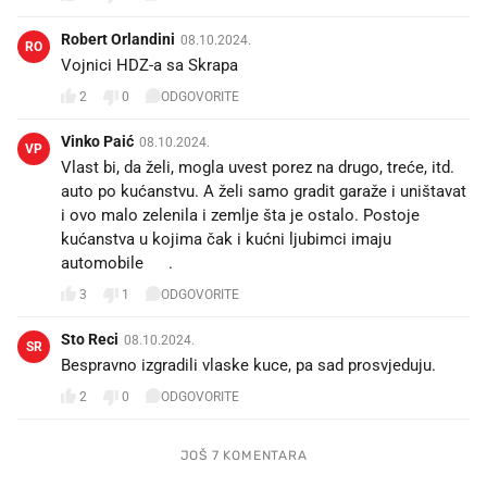
Robert Orlandini
08.10.2024.
RO
Vojnici HDZ-a sa Skrapa
2
0
ODGOVORITE
Vinko Paić
08.10.2024.
VP
Vlast bi, da želi, mogla uvest porez na drugo, treće, itd.
auto po kućanstvu. A želi samo gradit garaže i uništavat
i ovo malo zelenila i zemlje šta je ostalo. Postoje
kućanstva u kojima čak i kućni ljubimci imaju
automobile 😁.
3
1
ODGOVORITE
Sto Reci
08.10.2024.
SR
Bespravno izgradili vlaske kuce, pa sad prosvjeduju.
2
0
ODGOVORITE
JOŠ 7 KOMENTARA