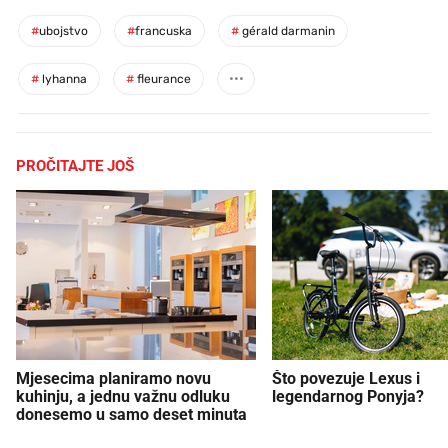
#
ubojstvo
#
francuska
#
gérald darmanin
#
lyhanna
#
fleurance
PROČITAJTE JOŠ
Mjesecima planiramo novu
Što povezuje Lexus i
kuhinju, a jednu važnu odluku
legendarnog Ponyja?
donesemo u samo deset minuta