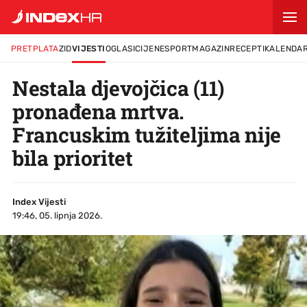
PRETPLATA
ZID
VIJESTI
OGLASI
CIJENE
SPORT
MAGAZIN
RECEPTI
KALENDA
Nestala djevojčica (11)
pronađena mrtva.
Francuskim tužiteljima nije
bila prioritet
Index Vijesti
19:46, 05. lipnja 2026.