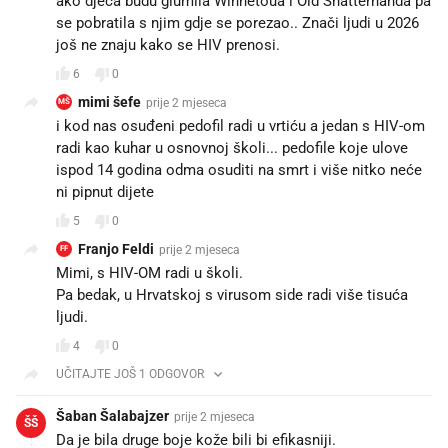
ako djeca budu glumila Winnetoua i Old Shatterhanda pa
se pobratila s njim gdje se porezao.. Znači ljudi u 2026
još ne znaju kako se HIV prenosi.
6
0
mimi šefe
prije 2 mjeseca
MŠ
i kod nas osuđeni pedofil radi u vrtiću a jedan s HIV-om
radi kao kuhar u osnovnoj školi... pedofile koje ulove
ispod 14 godina odma osuditi na smrt i više nitko neće
ni pipnut dijete
5
0
Franjo Feldi
prije 2 mjeseca
FF
Mimi, s HIV-OM radi u školi. 😐
Pa bedak, u Hrvatskoj s virusom side radi više tisuća
ljudi.
4
0
UČITAJTE JOŠ 1 ODGOVOR
Šaban Šalabajzer
prije 2 mjeseca
ŠŠ
Da je bila druge boje kože bili bi efikasniji.