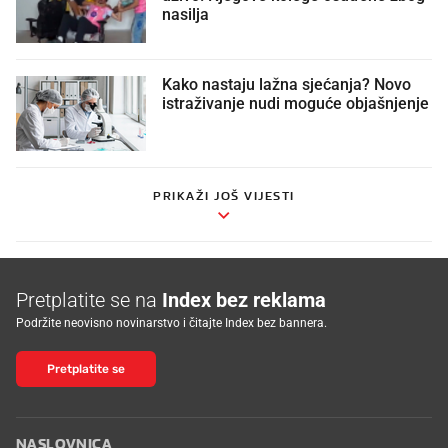
nasilja
Kako nastaju lažna sjećanja? Novo
istraživanje nudi moguće objašnjenje
PRIKAŽI JOŠ VIJESTI
Pretplatite se na
Index bez reklama
Podržite neovisno novinarstvo i čitajte Index bez bannera.
Pretplatite se
NASLOVNICA