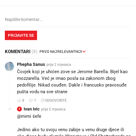
PRIJAVITE SE
KOMENTARI
(8)
Phepha Sanus
prije 2 mjeseca
Čovjek koji je uhićen zove se Jerome Barella. Bijel kao
mozzarella. Već je imao posla sa zakonom zbog
pedofilije. Nikad osuđen. Dakle i francusko pravosuđe
pušta vodu na sve strane
8
1
ODGOVORITE
Ivan Ivic
prije 2 mjeseca
II
@mimi šefe
Jedino ako tu svoju venu zabije u venu druge djece ili