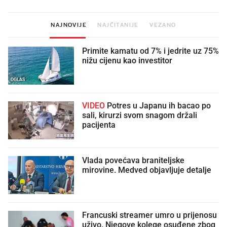
NAJNOVIJE
NAJČITANIJE
VEZANO
Primite kamatu od 7% i jedrite uz 75%
nižu cijenu kao investitor
OGLAS
VIDEO
Potres u Japanu ih bacao po
sali, kirurzi svom snagom držali
pacijenta
Vlada povećava braniteljske
mirovine. Medved objavljuje detalje
Francuski streamer umro u prijenosu
uživo. Njegove kolege osuđene zbog