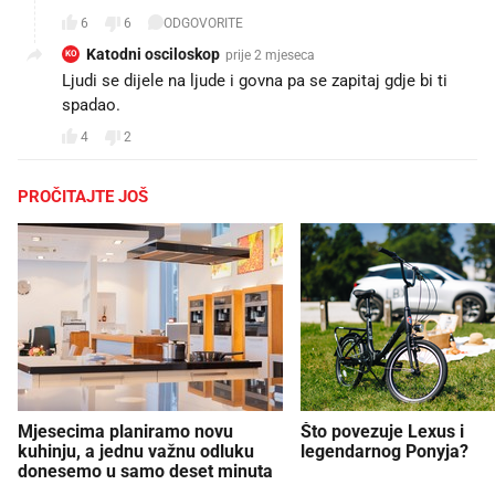
6
6
ODGOVORITE
Katodni osciloskop
prije 2 mjeseca
KO
Ljudi se dijele na ljude i govna pa se zapitaj gdje bi ti
spadao.
4
2
PROČITAJTE JOŠ
Mjesecima planiramo novu
Što povezuje Lexus i
kuhinju, a jednu važnu odluku
legendarnog Ponyja?
donesemo u samo deset minuta