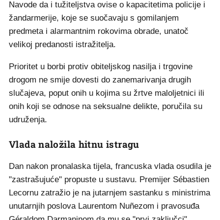
Navode da i tužiteljstva ovise o kapacitetima policije i
žandarmerije, koje se suočavaju s gomilanjem
predmeta i alarmantnim rokovima obrade, unatoč
velikoj predanosti istražitelja.
Prioritet u borbi protiv obiteljskog nasilja i trgovine
drogom ne smije dovesti do zanemarivanja drugih
slučajeva, poput onih u kojima su žrtve maloljetnici ili
onih koji se odnose na seksualne delikte, poručila su
udruženja.
Vlada naložila hitnu istragu
Dan nakon pronalaska tijela, francuska vlada osudila je
"zastrašujuće" propuste u sustavu. Premijer Sébastien
Lecornu zatražio je na jutarnjem sastanku s ministrima
unutarnjih poslova Laurentom Nuñezom i pravosuđa
Géraldom Darmaninom da mu se "prvi zaključci"