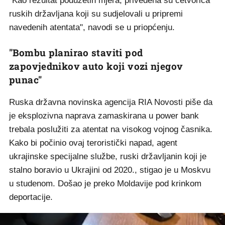
"Kao rezultat poduzetih mjera, privedena su četvorica
ruskih državljana koji su sudjelovali u pripremi
navedenih atentata", navodi se u priopćenju.
"Bombu planirao staviti pod
zapovjednikov auto koji vozi njegov
punac"
Ruska državna novinska agencija RIA Novosti piše da
je eksplozivna naprava zamaskirana u power bank
trebala poslužiti za atentat na visokog vojnog časnika.
Kako bi počinio ovaj teroristički napad, agent
ukrajinske specijalne službe, ruski državljanin koji je
stalno boravio u Ukrajini od 2020., stigao je u Moskvu
u studenom. Došao je preko Moldavije pod krinkom
deportacije.