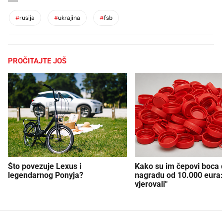
#
rusija
#
ukrajina
#
fsb
PROČITAJTE JOŠ
Što povezuje Lexus i
Kako su im čepovi boca d
legendarnog Ponyja?
nagradu od 10.000 eura
vjerovali"