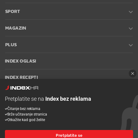
SPORT
MAGAZIN
PLUS
INDEX OGLASI
INDEX RECEPTI
INFO
Pretplatite se na
Index bez reklama
Čitanje bez reklama
Oglašavanje
Zaposli se na Indexu
Kontakt
Impressum
Uvjeti
Brže učitavanje stranica
korištenja
Postavke kolačića
Otkažite kad god želite
Pretplatite se