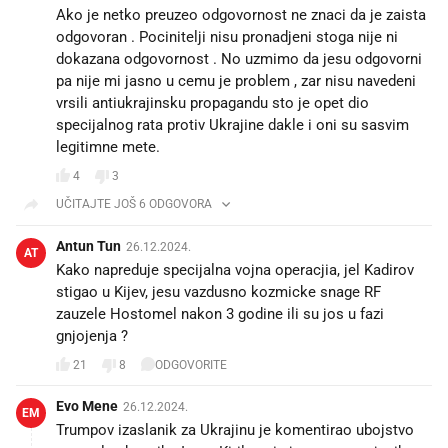
Ako je netko preuzeo odgovornost ne znaci da je zaista
odgovoran . Pocinitelji nisu pronadjeni stoga nije ni
dokazana odgovornost . No uzmimo da jesu odgovorni
pa nije mi jasno u cemu je problem , zar nisu navedeni
vrsili antiukrajinsku propagandu sto je opet dio
specijalnog rata protiv Ukrajine dakle i oni su sasvim
legitimne mete.
4
3
UČITAJTE JOŠ 6 ODGOVORA
Antun Tun
26.12.2024.
AT
Kako napreduje specijalna vojna operacjia, jel Kadirov
stigao u Kijev, jesu vazdusno kozmicke snage RF
zauzele Hostomel nakon 3 godine ili su jos u fazi
gnjojenja ?
21
8
ODGOVORITE
Evo Mene
26.12.2024.
EM
Trumpov izaslanik za Ukrajinu je komentirao ubojstvo