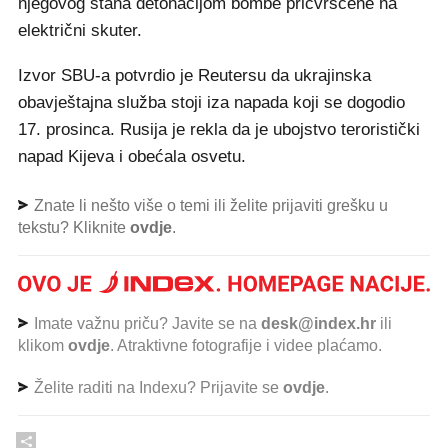
njegovog stana detonacijom bombe pričvršćene na
električni skuter.
Izvor SBU-a potvrdio je Reutersu da ukrajinska
obavještajna služba stoji iza napada koji se dogodio
17. prosinca. Rusija je rekla da je ubojstvo teroristički
napad Kijeva i obećala osvetu.
Znate li nešto više o temi ili želite prijaviti grešku u
tekstu? Kliknite
ovdje
.
Imate važnu priču? Javite se na
desk@index.hr
ili
klikom
ovdje
. Atraktivne fotografije i videe plaćamo.
Želite raditi na Indexu? Prijavite se
ovdje
.