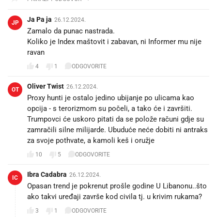
Ja Pa ja
26.12.2024.
JP
Zamalo da punac nastrada.
Koliko je Index maštovit i zabavan, ni Informer mu nije
ravan
4
1
ODGOVORITE
Oliver Twist
26.12.2024.
OT
Proxy hunti je ostalo jedino ubijanje po ulicama kao
opcija - s terorizmom su počeli, a tako će i završiti.
Trumpovci će uskoro pitati da se polože računi gdje su
zamračili silne milijarde. Ubuduće neće dobiti ni antraks
za svoje pothvate, a kamoli keš i oružje
10
5
ODGOVORITE
Ibra Cadabra
26.12.2024.
IC
Opasan trend je pokrenut prošle godine U Libanonu..što
ako takvi uređaji završe kod civila tj. u krivim rukama?
3
1
ODGOVORITE