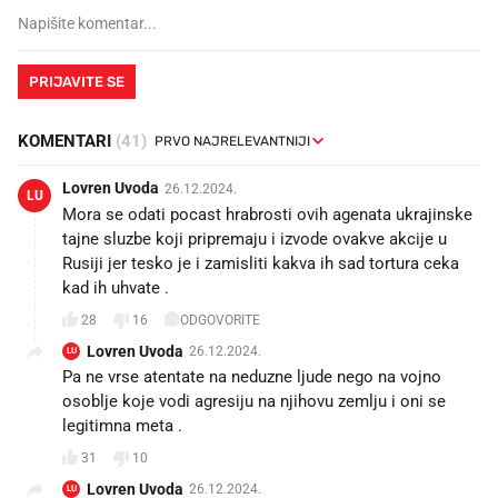
PRIJAVITE SE
KOMENTARI
(41)
Lovren Uvoda
26.12.2024.
LU
Mora se odati pocast hrabrosti ovih agenata ukrajinske
tajne sluzbe koji pripremaju i izvode ovakve akcije u
Rusiji jer tesko je i zamisliti kakva ih sad tortura ceka
kad ih uhvate .
28
16
ODGOVORITE
Lovren Uvoda
26.12.2024.
LU
Pa ne vrse atentate na neduzne ljude nego na vojno
osoblje koje vodi agresiju na njihovu zemlju i oni se
legitimna meta .
31
10
Lovren Uvoda
26.12.2024.
LU