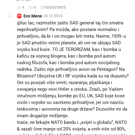
4
4
ODGOVORITE
Evo Mene
26.12.2024.
EM
@luc lac, razmislite zašto SAD general taj čin smatra
neprihvatljivim? Pa možda, ako postane normalno i
prihvatljivo, da bi i on mogao biti meta. Naime, 1939.-u
je SAD priuštio većini planete, ali oni ne ubijaju SAD
vojsku kod kuće. TO JE TERORIZAM, kao i bomba u
kafiću za vojnog blogera, kao i bomba pod autom
ruskog filozofa, kao i bomba pod autom socijalnog
radnika. Zašto nije prihvatljivo avion na Pentagon? Na
Blizance? Ubojstva UK i RF vojnika kada su na dopustu?
Oni su posijali više smrti, razaranja, pljačkanja i
osvajanja nego novi Hitler s istoka. Znači, po Vašem
stručnom mišljenju, bombe po EU, UK, SAD koje kose
civile i vojnike su savršeno prihvatljive, jer oni nasrču
tenkovima i avionima na druge države? Dozvolite mi da
imam drugačije mišljenje.
Inače, ne brkajte NATO bandu i „svijet u globalu“, NATO
& vazali čine manje od 20% svijeta, a onih više od 80%,