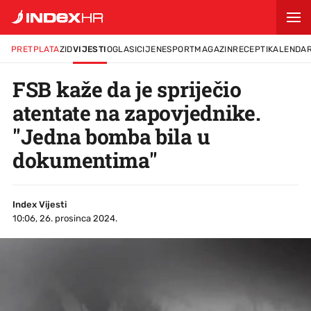
PRETPLATA
ZID
VIJESTI
OGLASI
CIJENE
SPORT
MAGAZIN
RECEPTI
KALENDA
FSB kaže da je spriječio
atentate na zapovjednike.
"Jedna bomba bila u
dokumentima"
Index Vijesti
10:06, 26. prosinca 2024.