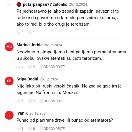
petarpanpan77 zelenko
26.12.2024.
Pa jednostavno je, ako zapad ili zapadni saveznici to
rade onda govorimo o kirurski preciznim akcijama, a
ako to radi bilo tko drugi je terorizam.
4
1
Marina Jerbic
26.12.2024.
MJ
Neovisno o simpatijama i antipatijama prema stranama
u sukobu, ovakvi atentati su čisti terorizam.
4
2
ODGOVORITE
Stipe Bodul
26.12.2024.
SB
Nije lako biti ruski visoki časnik. Ne zna se gdje im je
sigurnije. Na fronti ili u Moskvi.
5
2
ODGOVORITE
Ivan K
26.12.2024.
IK
Punac od planirane žrtve, ili punac od atentatora?
1
0
ODGOVORITE