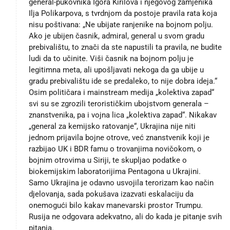
general-pukovnika Igora Kirilova i njegovog zamjenika
Ilja Polikarpova, s tvrdnjom da postoje pravila rata koja
nisu poštivana: „Ne ubijate ranjenike na bojnom polju.
Ako je ubijen časnik, admiral, general u svom gradu
prebivalištu, to znači da ste napustili ta pravila, ne budite
ludi da to učinite. Viši časnik na bojnom polju je
legitimna meta, ali upošljavati nekoga da ga ubije u
gradu prebivalištu ide se predaleko, to nije dobra ideja.“
Osim političara i mainstream medija „kolektiva zapad“
svi su se zgrozili terorističkim ubojstvom generala –
znanstvenika, pa i vojna lica „kolektiva zapad“. Nikakav
„general za kemijsko ratovanje“, Ukrajina nije niti
jednom prijavila bojne otrove, već znanstvenik koji je
razbijao UK i BDR famu o trovanjima novičokom, o
bojnim otrovima u Siriji, te skupljao podatke o
biokemijskim laboratorijima Pentagona u Ukrajini.
Samo Ukrajina je odavno usvojila terorizam kao način
djelovanja, sada pokušava izazvati eskalaciju da
onemogući bilo kakav manevarski prostor Trumpu.
Rusija ne odgovara adekvatno, ali do kada je pitanje svih
pitanja.