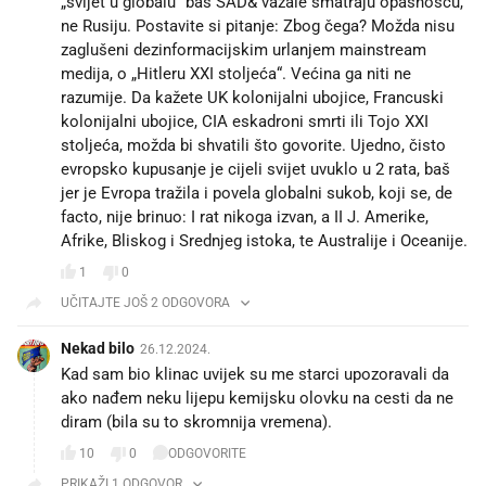
„svijet u globalu“ baš SAD& vazale smatraju opasnošću,
ne Rusiju. Postavite si pitanje: Zbog čega? Možda nisu
zaglušeni dezinformacijskim urlanjem mainstream
medija, o „Hitleru XXI stoljeća“. Većina ga niti ne
razumije. Da kažete UK kolonijalni ubojice, Francuski
kolonijalni ubojice, CIA eskadroni smrti ili Tojo XXI
stoljeća, možda bi shvatili što govorite. Ujedno, čisto
evropsko kupusanje je cijeli svijet uvuklo u 2 rata, baš
jer je Evropa tražila i povela globalni sukob, koji se, de
facto, nije brinuo: I rat nikoga izvan, a II J. Amerike,
Afrike, Bliskog i Srednjeg istoka, te Australije i Oceanije.
1
0
UČITAJTE JOŠ 2 ODGOVORA
Nekad bilo
26.12.2024.
Kad sam bio klinac uvijek su me starci upozoravali da
ako nađem neku lijepu kemijsku olovku na cesti da ne
diram (bila su to skromnija vremena).
10
0
ODGOVORITE
PRIKAŽI 1 ODGOVOR