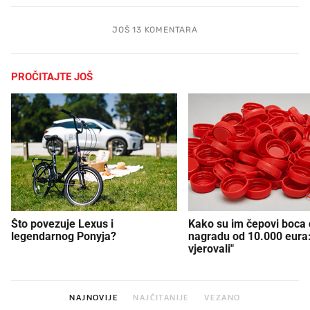
JOŠ 13 KOMENTARA
PROČITAJTE JOŠ
Što povezuje Lexus i
Kako su im čepovi boca d
legendarnog Ponyja?
nagradu od 10.000 eura
vjerovali"
NAJNOVIJE
NAJČITANIJE
VEZANO