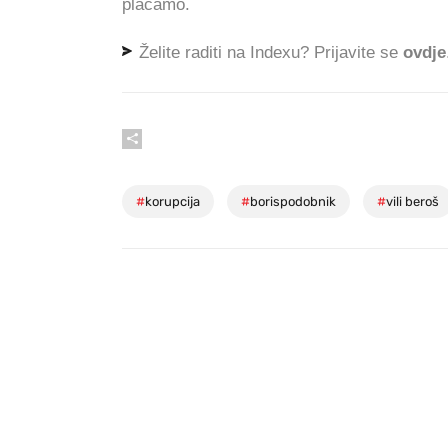
plaćamo.
Želite raditi na Indexu? Prijavite se
ovdje
#
korupcija
#
borispodobnik
#
vili beroš