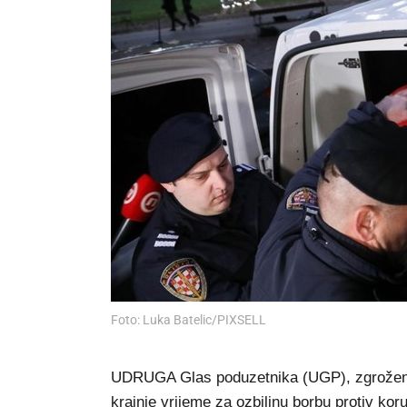
Foto: Luka Batelic/PIXSELL
UDRUGA Glas poduzetnika (UGP), zgrožena
krajnje vrijeme za ozbiljnu borbu protiv koru