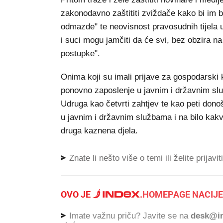
zakonodavno zaštititi zviždače kako bi im 
odmazde" te neovisnost pravosudnih tijela u b
i suci mogu jamčiti da će svi, bez obzira na 
postupke".
Onima koji su imali prijave za gospodarski k
ponovno zaposlenje u javnim i državnim služ
Udruga kao četvrti zahtjev te kao peti don
u javnim i državnim službama i na bilo kakvu
druga kaznena djela.
Znate li nešto više o temi ili želite prijavi
OVO JE
.
HOMEPAGE NACIJE
Imate važnu priču? Javite se na
desk@in