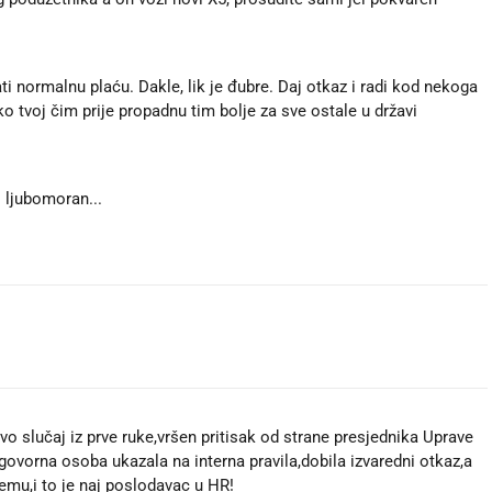
ti normalnu plaću. Dakle, lik je đubre. Daj otkaz i radi kod nekoga
 ko tvoj čim prije propadnu tim bolje za sve ostale u državi
i ljubomoran...
vo slučaj iz prve ruke,vršen pritisak od strane presjednika Uprave
govorna osoba ukazala na interna pravila,dobila izvaredni otkaz,a
čemu,i to je naj poslodavac u HR!