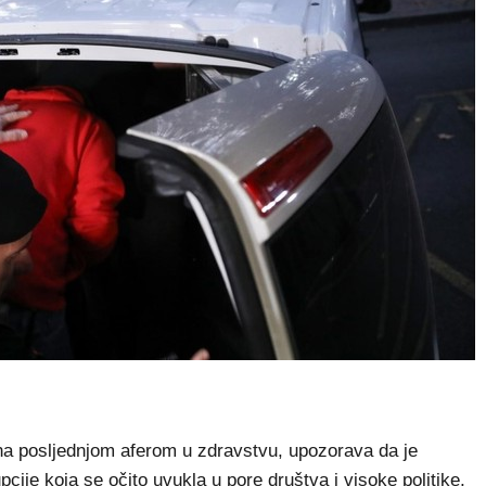
 posljednjom aferom u zdravstvu, upozorava da je
pcije koja se očito uvukla u pore društva i visoke politike,