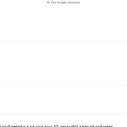
bi Vas mogao zanimati
 poduzetnika a on vozi novi X5, prosudite sami jel pokvaren