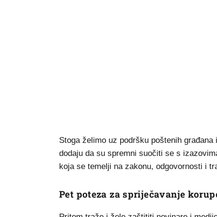
Stoga želimo uz podršku poštenih građana i 
dodaju da su spremni suočiti se s izazovima i
koja se temelji na zakonu, odgovornosti i tr
Pet poteza za spriječavanje korup
Pritom traže i žele zaštititi novinare i medije