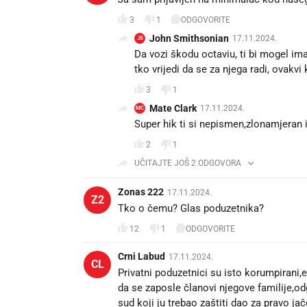
3
1
ODGOVORITE
John Smithsonian
17.11.2024.
JS
Da vozi škodu octaviu, ti bi mogel ima
tko vrijedi da se za njega radi, ovakvi
3
1
Mate Clark
17.11.2024.
MC
Super hik ti si nepismen,zlonamjeran 
2
1
UČITAJTE JOŠ 2 ODGOVORA
Zonas 222
17.11.2024.
Z2
Tko o čemu? Glas poduzetnika?
12
1
ODGOVORITE
Crni Labud
17.11.2024.
CL
Privatni poduzetnici su isto korumpirani,e
da se zaposle članovi njegove familije,od
sud koji ju trebao zaštiti dao za pravo ja