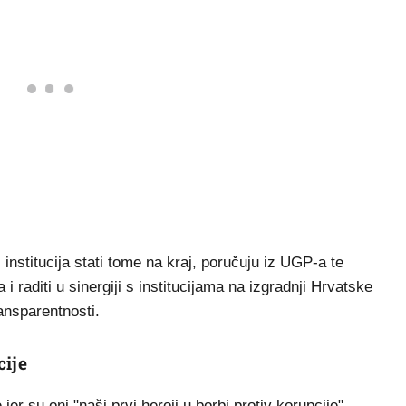
institucija stati tome na kraj, poručuju iz UGP-a te
 raditi u sinergiji s institucijama na izgradnji Hrvatske
ansparentnosti.
cije
 jer su oni "naši prvi heroji u borbi protiv korupcije",