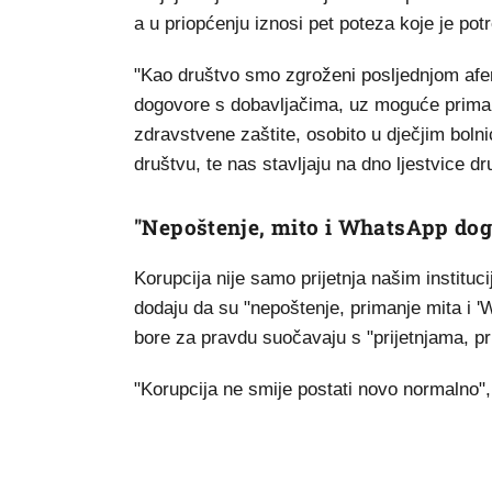
a u priopćenju iznosi pet poteza koje je potr
"Kao društvo smo zgroženi posljednjom afe
dogovore s dobavljačima, uz moguće prima
zdravstvene zaštite, osobito u dječjim boln
društvu, te nas stavljaju na dno ljestvice d
"Nepoštenje, mito i WhatsApp dog
Korupcija nije samo prijetnja našim instituc
dodaju da su "nepoštenje, primanje mita i 'W
bore za pravdu suočavaju s "prijetnjama, pr
"Korupcija ne smije postati novo normalno"