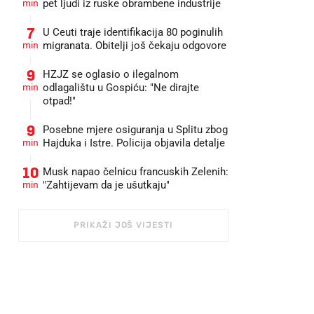
min
pet ljudi iz ruske obrambene industrije
7
U Ceuti traje identifikacija 80 poginulih
min
migranata. Obitelji još čekaju odgovore
9
HZJZ se oglasio o ilegalnom
min
odlagalištu u Gospiću: "Ne dirajte
otpad!"
9
Posebne mjere osiguranja u Splitu zbog
min
Hajduka i Istre. Policija objavila detalje
10
Musk napao čelnicu francuskih Zelenih:
min
"Zahtijevam da je ušutkaju"
PRIKAŽI JOŠ VIJESTI