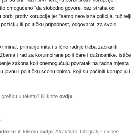
bilo omogućeno "da slobodno govore, bez straha od
orbi protiv korupcije jer "samo neovisna policija, tužitelji
poziciju ili političku pripadnost, odgovarati za svoje
riminal, primanje mita i slične radnje treba zabraniti
bama i rad za korumpirane političare i dužnosnike, ističe
ošenje zakona koji onemogućuju povratak na radna mjesta
 javnu i političku scenu onima, koji su počinili korupciju i
ti grešku u tekstu? Kliknite
ovdje
.
.
7
dex.hr
ili klikom
ovdje
. Atraktivne fotografije i videe