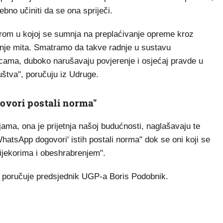
ebno učiniti da se ona spriječi.
rom u kojoj se sumnja na preplaćivanje opreme kroz
nje mita. Smatramo da takve radnje u sustavu
icama, duboko narušavaju povjerenje i osjećaj pravde u
ruštva", poručuju iz Udruge.
ovori postali norma"
ijama, ona je prijetnja našoj budućnosti, naglašavaju te
hatsApp dogovori' istih postali norma" dok se oni koji se
ijekorima i obeshrabrenjem".
, poručuje predsjednik UGP-a Boris Podobnik.