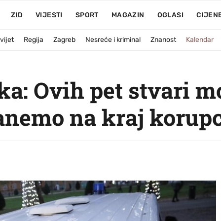
ZID
VIJESTI
SPORT
MAGAZIN
OGLASI
CIJEN
vijet
Regija
Zagreb
Nesreće i kriminal
Znanost
Kalendar
ka: Ovih pet stvari 
anemo na kraj korupc