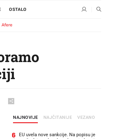
E
OSTALO
Afere
moramo
iji
NAJNOVIJE
NAJČITANIJE
VEZANO
6
EU uvela nove sankcije. Na popisu je