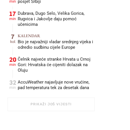
min
posjet Srbiji
17
Dubrava, Dugo Selo, Velika Gorica,
min
Rugvica i Jakovlje daju pomoć
učenicima
7
KALENDAR
kol
Bio je najvažniji vladar srednjeg vijeka i
odredio sudbinu cijele Europe
20
Čelnik najveće stranke Hrvata u Crnoj
min
Gori: Hrvatska će cijeniti dolazak na
Oluju
32
AccuWeather najavljuje nove vrućine,
min
pad temperatura tek za desetak dana
PRIKAŽI JOŠ VIJESTI