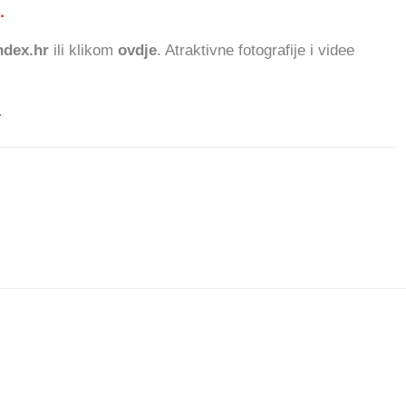
.
269.710 ČITA
dex.hr
ili klikom
ovdje
. Atraktivne fotografije i videe
.