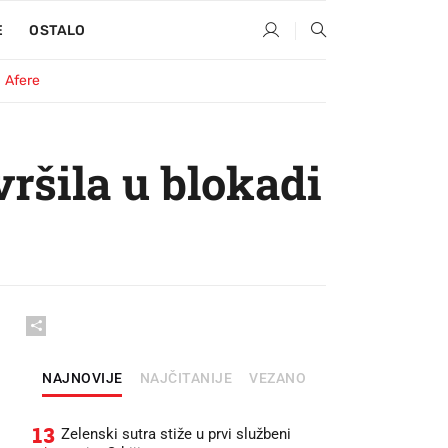
E
OSTALO
Afere
ršila u blokadi
NAJNOVIJE
NAJČITANIJE
VEZANO
13
Zelenski sutra stiže u prvi službeni