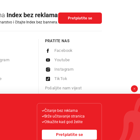
 na
Index bez reklama
Pretplatite se
arstvo i čitajte Index bez bannera.
PRATITE NAS
Facebook
ogram
Youtube
Instagram
e
TikTok
Pošaljite nam vijest
Newsletter
Čitanje bez reklama
Brže učitavanje stranica
Otkažite kad god želite
Pretplatite se