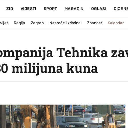
ZID
VIJESTI
SPORT
MAGAZIN
OGLASI
CIJEN
vijet
Regija
Zagreb
Nesreće i kriminal
Znanost
Kalendar
mpanija Tehnika zav
30 milijuna kuna