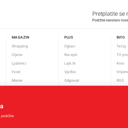
Pretplatite se
Podržite neovisno novin
MAGAZIN
PLUS
INFO
Shopping
Oglasi
Tečaj
Cijene
Recepti
TV pr
Ljubimci
Lajk.hr
Kino
Food
Vježbe
Vrijem
Mame
Odgovori
RSS
Auto
Kalendar
Fit
ma
Chill
Horoskop
 podržite