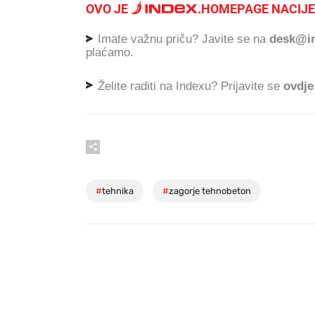
OVO JE
.
HOMEPAGE NACIJE
Imate važnu priču? Javite se na
desk@in
plaćamo.
Želite raditi na Indexu? Prijavite se
ovdje
#
tehnika
#
zagorje tehnobeton