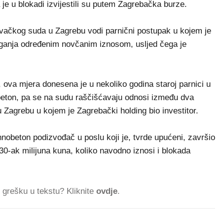
 u blokadi izvijestili su putem Zagrebačka burze.
vačkog suda u Zagrebu vodi parnični postupak u kojem je
ganja određenim novčanim iznosom, usljed čega je
, ova mjera donesena je u nekoliko godina staroj parnici u
obeton, pa se na sudu raščišćavaju odnosi između dva
u Zagrebu u kojem je Zagrebački holding bio investitor.
hnobeton podizvođač u poslu koji je, tvrde upućeni, završio
0-ak milijuna kuna, koliko navodno iznosi i blokada
ti grešku u tekstu? Kliknite
ovdje
.