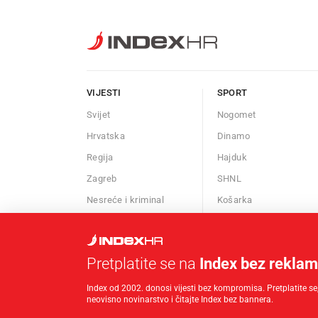
VIJESTI
SPORT
Svijet
Nogomet
Hrvatska
Dinamo
Regija
Hajduk
Zagreb
SHNL
Nesreće i kriminal
Košarka
Znanost
Borilački sportovi
Kalendar
Ostali sportovi
Pretplatite se na
Index bez rekla
Afere
Index od 2002. donosi vijesti bez kompromisa. Pretplatite se,
neovisno novinarstvo i čitajte Index bez bannera.