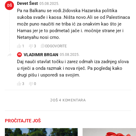
Devet Šest
05.08.2025.
DŠ
Pa na Balkanu se vodi.židovska Hazarska politika
sukoba svađe i kaosa .Ništa novo.Ali se od Palestinaca
može puno naučiti ne triba ić za onakvim kao što je
Hamas jer je to podmetač jače i. močnije strane jer i
Netanyahu nosi crno.
1
3
ODGOVORITE
VLADIMIR BRGAN
05.08.2025.
VB
Daj nauči stavlat točku i zarez odmah iza zadnjeg slova
u riječi a onda razmak i nova riječ. Pa pogledaj kako
drugi pišu i usporedi sa svojim.
3
0
JOŠ 4 KOMENTARA
PROČITAJTE JOŠ