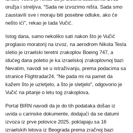
oružja i streljiva. "Sada ne izvozimo ništa. Sada smo
zaustavili sve i moraju biti posebne odluke, ako će
nešto ići", rekao je tada Vučić.
Istog dana, samo nekoliko sati nakon što je Vučić
proglasio moratorij na izvoz, na aerodrom Nikola Tesla
sletio je izraelski teretni zrakoplov Boeing 747, a
idućeg dana poletio je ka izraelskoj zrakoplovnoj bazi
Nevatim, navodi se u istraživanju, prema podacima sa
stranice Flightradar24. "Ne pada mi na pamet da
kažem što je uzletjelo, a što je sletjelo", odgovorio je
Vučić na pitanje o letu tog zrakoplova.
Portal BIRN navodi da je do tih podataka došao iz
uvida u carinske dokumente, dodajući da se datumi
izvoza iz prve polovice 2025. poklapaju sa 16
izraelskih letova iz Beograda prema zračnoj bazi