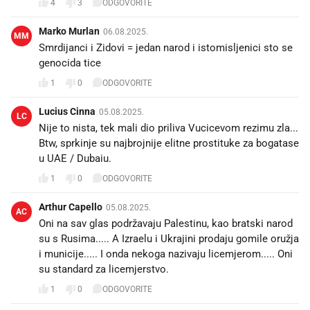
4
3
ODGOVORITE
Marko Murlan
06.08.2025.
MM
Smrdijanci i Zidovi = jedan narod i istomisljenici sto se
genocida tice
1
0
ODGOVORITE
Lucius Cinna
05.08.2025.
LC
Nije to nista, tek mali dio priliva Vucicevom rezimu zla...
Btw, sprkinje su najbrojnije elitne prostituke za bogatase
u UAE / Dubaiu.
1
0
ODGOVORITE
Arthur Capello
05.08.2025.
AC
Oni na sav glas podržavaju Palestinu, kao bratski narod
su s Rusima..... A Izraelu i Ukrajini prodaju gomile oružja
i municije..... I onda nekoga nazivaju licemjerom..... Oni
su standard za licemjerstvo.
1
0
ODGOVORITE