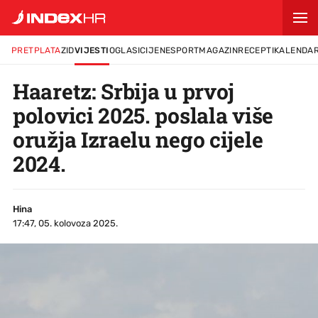
PRETPLATA
ZID
VIJESTI
OGLASI
CIJENE
SPORT
MAGAZIN
RECEPTI
KALENDA
Haaretz: Srbija u prvoj
polovici 2025. poslala više
oružja Izraelu nego cijele
2024.
Hina
17:47, 05. kolovoza 2025.