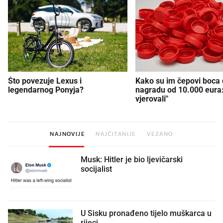
Što povezuje Lexus i
Kako su im čepovi boca d
legendarnog Ponyja?
nagradu od 10.000 eura
vjerovali"
NAJNOVIJE
NAJČITANIJE
VEZANO
Musk: Hitler je bio ljevičarski
socijalist
U Sisku pronađeno tijelo muškarca u
rijeci