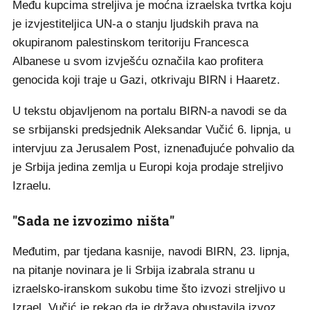
Među kupcima streljiva je moćna izraelska tvrtka koju
je izvjestiteljica UN-a o stanju ljudskih prava na
okupiranom palestinskom teritoriju Francesca
Albanese u svom izvješću označila kao profitera
genocida koji traje u Gazi, otkrivaju BIRN i Haaretz.
U tekstu objavljenom na portalu BIRN-a navodi se da
se srbijanski predsjednik Aleksandar Vučić 6. lipnja, u
intervjuu za Jerusalem Post, iznenađujuće pohvalio da
je Srbija jedina zemlja u Europi koja prodaje streljivo
Izraelu.
"Sada ne izvozimo ništa"
Međutim, par tjedana kasnije, navodi BIRN, 23. lipnja,
na pitanje novinara je li Srbija izabrala stranu u
izraelsko-iranskom sukobu time što izvozi streljivo u
Izrael, Vučić je rekao da je država obustavila izvoz