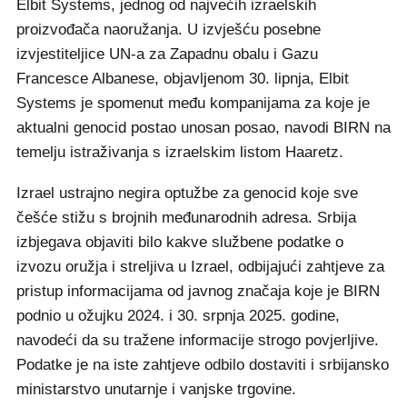
Elbit Systems, jednog od najvećih izraelskih
proizvođača naoružanja. U izvješću posebne
izvjestiteljice UN-a za Zapadnu obalu i Gazu
Francesce Albanese, objavljenom 30. lipnja, Elbit
Systems je spomenut među kompanijama za koje je
aktualni genocid postao unosan posao, navodi BIRN na
temelju istraživanja s izraelskim listom Haaretz.
Izrael ustrajno negira optužbe za genocid koje sve
češće stižu s brojnih međunarodnih adresa. Srbija
izbjegava objaviti bilo kakve službene podatke o
izvozu oružja i streljiva u Izrael, odbijajući zahtjeve za
pristup informacijama od javnog značaja koje je BIRN
podnio u ožujku 2024. i 30. srpnja 2025. godine,
navodeći da su tražene informacije strogo povjerljive.
Podatke je na iste zahtjeve odbilo dostaviti i srbijansko
ministarstvo unutarnje i vanjske trgovine.