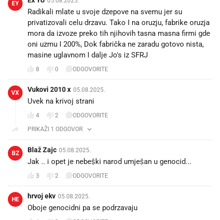
05.08.2025.
EY
Radikali mlate u svoje dzepove na svemu jer su
privatizovali celu drzavu. Tako I na oruzju, fabrike oruzja
mora da izvoze preko tih njihovih tasna masna firmi gde
oni uzmu I 200%, Dok fabrička ne zaradu gotovo nista,
masine uglavnom I dalje Jo's iz SFRJ
8
0
ODGOVORITE
Vukovi 2010 x
05.08.2025.
VX
Uvek na krivoj strani
4
2
ODGOVORITE
PRIKAŽI 1 ODGOVOR
Blaž Zajc
05.08.2025.
BZ
Jak .. i opet je nebeṣ̌ki narod umjeṣ̌an u genocid...
3
2
ODGOVORITE
hrvoj ekv
05.08.2025.
HE
Oboje genocidni pa se podrzavaju