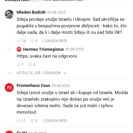
Mladen Budicki
05.08.2025.
Srbija prodaje oružje Izraelu i Ukrajini. Sad ukrofilija se
pogubila u bespućima povijesne zbiljnosti - kako to, što
dalje sada, da li i dalje mrziti Srbiju ili su sad Srbi OK?
14
3
ODGOVORITE
Hermes Trismegistus
05.08.2025.
HT
Https, svaka čast na odgovoru
1
0
UČITAJTE JOŠ 1 ODGOVOR
Prometheus Zeus
05.08.2025.
PZ
Srbija izvozi oružje u Izrael ali i kupuje od Izraela. Možda
taj izraelski zrakoplov nije došao po oružje već je
dovezao srbima nešto. Sada će još malo i njihov
mimohod.😉
11
0
ODGOVORITE
Ex YU