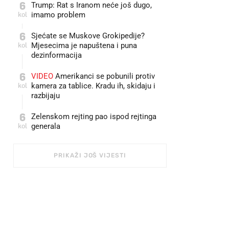
6
Trump: Rat s Iranom neće još dugo,
kol
imamo problem
6
Sjećate se Muskove Grokipedije?
kol
Mjesecima je napuštena i puna
dezinformacija
6
VIDEO
Amerikanci se pobunili protiv
kol
kamera za tablice. Kradu ih, skidaju i
razbijaju
6
Zelenskom rejting pao ispod rejtinga
kol
generala
PRIKAŽI JOŠ VIJESTI