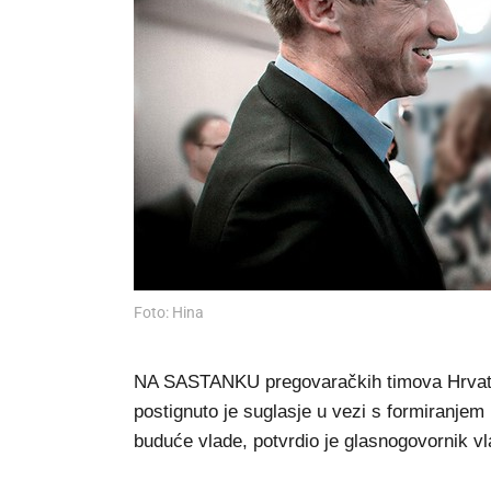
Foto: Hina
NA SASTANKU pregovaračkih timova Hrvats
postignuto je suglasje u vezi s formiranjem
buduće vlade, potvrdio je glasnogovornik vl