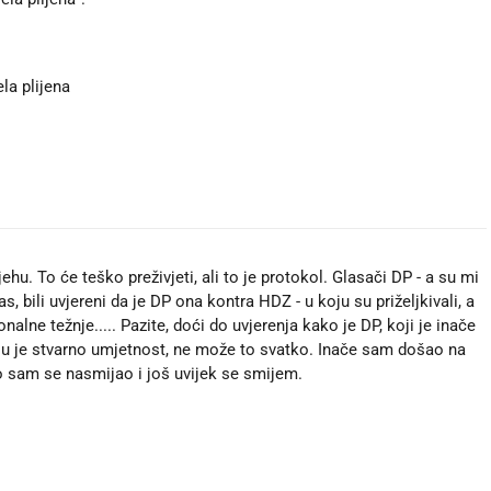
la plijena
ehu. To će teško preživjeti, ali to je protokol. Glasači DP - a su mi
s, bili uvjereni da je DP ona kontra HDZ - u koju su priželjkivali, a
alne težnje..... Pazite, doći do uvjerenja kako je DP, koji je inače
 u je stvarno umjetnost, ne može to svatko. Inače sam došao na
 sam se nasmijao i još uvijek se smijem.