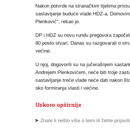
Nakon potvrde na stranačkim tijelima pristu
sastavljanje buduće vlade HDZ-a, Domovins
Plenković", rekao je.
DP i HDZ su novu rundu pregovora započeli j
80 posto stvari. Danas su razgovarali o stru
većine.
U njoj, dogovorili su na jučerašnjem sasta
Andrejem Plenkovićem, neće biti troje zas
sastavljanje treće vlade neće dati nakon što
oko formiranja vlasti i većine.
Uskoro opširnije
Znate li nešto više o temi ili želite prijavi