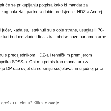
pit će se prikupljanju potpisa kako bi mandat za
kog pokreta i partnera dobio predsjednik HDZ-a Andrej
učer, kada su, istaknuli su s obje strane, usuglasili 70-
kturi buduće vlade i finalizirali obrise nove parlamentarne
nku s predsjednikom HDZ-a i tehničkim premijerom
tupnika SDSS-a. Oni mu potpis kao mandataru za
 je DP dao uvjet da ne smiju sudjelovati ni u jednoj priči
ti grešku u tekstu? Kliknite
ovdje
.