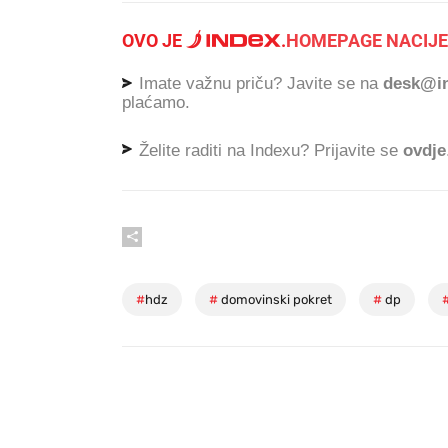
OVO JE
.
HOMEPAGE NACIJE
Imate važnu priču? Javite se na
desk@in
plaćamo.
Želite raditi na Indexu? Prijavite se
ovdje
#
hdz
#
domovinski pokret
#
dp