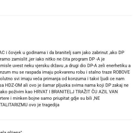
i čovjek u godinama i da branitelj sam jako zabrinut ,ako DP
ramo zamislit ,jer iako nitko ne čita program DP -A je
 misle uvest neku vjersku državu ,a drugi dio DP-A zeli enerhetiku a
a konzum mu se raspada imaju pokvarenu robu i stalno traze ROBOVE
apsolutno svi imaju veča primanja od konzuma i takvi ljudi ce nam
i sa HDZ-OM ali ovo je šamar pljuska svima nama koji DP zakaj ne
ne ako poživim kao HRVAT I BRANITELJ TRAŽIT ČU AZIL VAN
ere i minken bojne samo priupitat gdje su bili ,NE
LITARIZMU ovo je tragedija
la plijena".