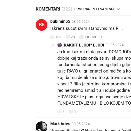
KOMENTARI
(322)
PRVO NAJRELEVANTNIJI
bubimir 55
08.05.2024.
B5
Iskrena sućut svim stanovnicima RH.
182
28
ODGOVORITE
KAKBIT LJUDI? LJUDI
08.05.2024.
Ja kao kak mi nick govori DOMORODAC 
dobije kaj traźe onda se svi skupa mo
fundamentalističi od jedng dijela gdje
tu je PAVO u igri prjatel od radiča 
koji bi mu delali za sitno ,u trovini 
vladat ? Bilo je stotine kompromisa 
rec nemremo smislit ali iduče godi
HRVATSKE te plus toga ove svoje dzert
FUNDAMETALIZMU I BILO KOJEM TOTA
3
0
Mark Aries
08.05.2024.
Dogovorili vladu? Nekad se to zvalo "podje