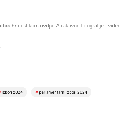
.
101
dex.hr
ili klikom
ovdje
. Atraktivne fotografije i videe
.
#
izbori 2024
#
parlamentarni izbori 2024