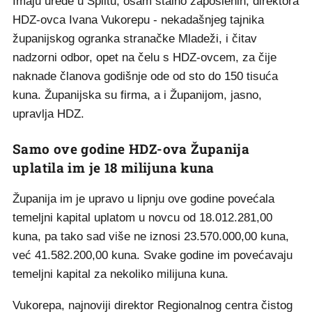
Imaju urede u Splitu, osam stalno zaposlenih, direktora
HDZ-ovca Ivana Vukorepu - nekadašnjeg tajnika
županijskog ogranka stranačke Mladeži, i čitav
nadzorni odbor, opet na čelu s HDZ-ovcem, za čije
naknade članova godišnje ode od sto do 150 tisuća
kuna. Županijska su firma, a i Županijom, jasno,
upravlja HDZ.
Samo ove godine HDZ-ova Županija
uplatila im je 18 milijuna kuna
Županija im je upravo u lipnju ove godine povećala
temeljni kapital uplatom u novcu od 18.012.281,00
kuna, pa tako sad više ne iznosi 23.570.000,00 kuna,
već 41.582.200,00 kuna. Svake godine im povećavaju
temeljni kapital za nekoliko milijuna kuna.
Vukorepa, najnoviji direktor Regionalnog centra čistog