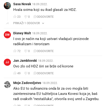
Sasa Novak
18.09.2022.
Hvala svima koji su ikad glasali za HDZ.
23
0
ODGOVORITE
PRIKAŽI 1 ODGOVOR
Disney Walt
18.09.2022.
DW
I ovo je način na koji ustvari vladajući proizvode
radikalizam i terorizam
72
0
ODGOVORITE
Jan Jamblovski
18.09.2022.
JJ
Ovo zlo od HDZ širi se brže od korone
49
0
ODGOVORITE
Moje Zadovoljstvo
18.09.2022.
Ako EU to sufinancira onda bi za ovo mogla biti
zainteresirana EU tužiteljica Laura Kovesi koja je, baš
radi ovakvih "nestašluka", otvorila svoj ured u Zagrebu.
20
0
ODGOVORITE