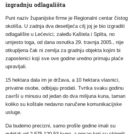
izgradnju odlagališta
Puni naziv županijske firme je Regionalni centar čistog
okoliša. U zadnja dva desetljeća cilj joj je bio izgraditi
odlagalište u Lećevici, zaleđu Kaštela i Splita, no
umjesto toga, od dana osnutka 29. travnja 2005., nije
otkupljena čak ni zemlja za gradnju objekta kojim bi
zaposlenici koji sve ove godine uredno primaju plaće
upravljali.
15 hektara dala im je država, a 10 hektara vlasnici,
privatne osobe, odbijaju prodati. Tvrtka svaku godinu
završi u minusu od jedan do dva milijuna kuna, taman
koliko su koštale nedavno naručene komunikacijske
usluge.
Da budemo precizni, samo prošle godine imali su
gubitak od 2.575.120,53 kune, a posao koji su sklopili