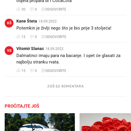
odjela propala bi i CocaCola
30
0
ODGOVORITE
Kane Šteta
18.09.2022.
KŠ
13
0
ODGOVORITE
Vitomir Slanac
18.09.2022.
VS
Dalmatinci imaju para na bacanje. I opet će glasati za
najbolju stranku rvata.
15
0
ODGOVORITE
JOŠ 52 KOMENTARA
PROČITAJTE JOŠ