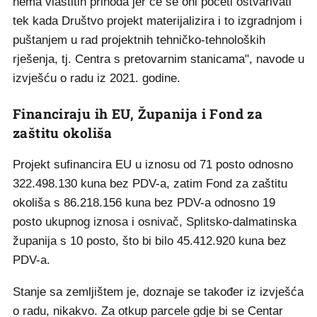
nema vlastitih prihoda jer će se oni početi ostvarivati
tek kada Društvo projekt materijalizira i to izgradnjom i
puštanjem u rad projektnih tehničko-tehnoloških
rješenja, tj. Centra s pretovarnim stanicama", navode u
izvješću o radu iz 2021. godine.
Financiraju ih EU, Županija i Fond za
zaštitu okoliša
Projekt sufinancira EU u iznosu od 71 posto odnosno
322.498.130 kuna bez PDV-a, zatim Fond za zaštitu
okoliša s 86.218.156 kuna bez PDV-a odnosno 19
posto ukupnog iznosa i osnivač, Splitsko-dalmatinska
županija s 10 posto, što bi bilo 45.412.920 kuna bez
PDV-a.
Stanje sa zemljištem je, doznaje se također iz izvješća
o radu, nikakvo. Za otkup parcele gdje bi se Centar