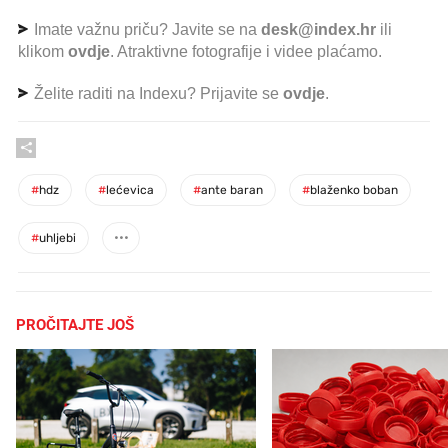
Imate važnu priču? Javite se na
desk@index.hr
ili
klikom
ovdje
. Atraktivne fotografije i videe plaćamo.
Želite raditi na Indexu? Prijavite se
ovdje
.
#
hdz
#
lećevica
#
ante baran
#
blaženko boban
#
uhljebi
PROČITAJTE JOŠ