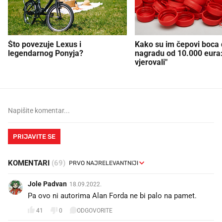
Što povezuje Lexus i
Kako su im čepovi boca d
legendarnog Ponyja?
nagradu od 10.000 eura
vjerovali"
PRIJAVITE SE
KOMENTARI
(69)
Jole Padvan
18.09.2022.
Pa ovo ni autorima Alan Forda ne bi palo na pamet.
41
0
ODGOVORITE