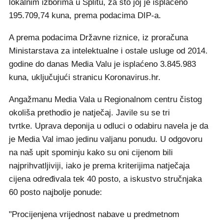
lokalnim izborima u Splitu, za što joj je isplaćeno
195.709,74 kuna, prema podacima DIP-a.
A prema podacima Državne riznice, iz proračuna
Ministarstava za intelektualne i ostale usluge od 2014.
godine do danas Media Valu je isplaćeno 3.845.983
kuna, uključujući stranicu Koronavirus.hr.
Angažmanu Media Vala u Regionalnom centru čistog
okoliša prethodio je natječaj. Javile su se tri
tvrtke. Uprava deponija u odluci o odabiru navela je da
je Media Val imao jedinu valjanu ponudu. U odgovoru
na naš upit spominju kako su oni cijenom bili
najprihvatljiviji, iako je prema kriterijima natječaja
cijena određivala tek 40 posto, a iskustvo stručnjaka
60 posto najbolje ponude:
"Procijenjena vrijednost nabave u predmetnom