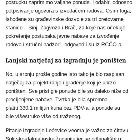
postupku zaprimimo valjane ponude, i odabir, odnosno
potpisivanje ugovora s izvođačem radova. Osim toga,
ishođene su građevinske dozvole za tri pretovarne
stanice – Sinj, Zagvozd i Brač, za koje nas očekuje
pokretanje postupaka javne nabave za izvođenje
radova i stručni nadzor", odgovorili su iz RCČO-a.
Lanjski natječaj za izgradnju je poništen
No, u srpnju prošle godine isto tako je bio raspisan
natječaj za projektiranje i građenje koji je ubrzo
poništen. Sve pristigle ponude bile su daleko niže od
procijenjene nabave. Tvrtka je bila spremna
platiti 330.1 milijun kuna bez PDV-a, a ponude su
bile višestruko više od traženog.
Pitanje izgradnje Lećevice veoma je važno za čitavu
Splitsko-dalmatinsku županiju jer se odlagalište u