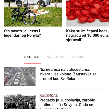
Što povezuje Lexus i
Kako su im čepovi boca d
legendarnog Ponyja?
nagradu od 10.000 eura
vjerovali"
NAJNOVIJE
NAJČITANIJE
VEZANO
Niz nesreća na autocestama,
stvaraju se kolone. Zaustavlja se
promet kod Sv. Roka
KALENDAR
Pregazio je Jugoslaviju, zarobio
stotine tisuća Sovjeta. Onda se