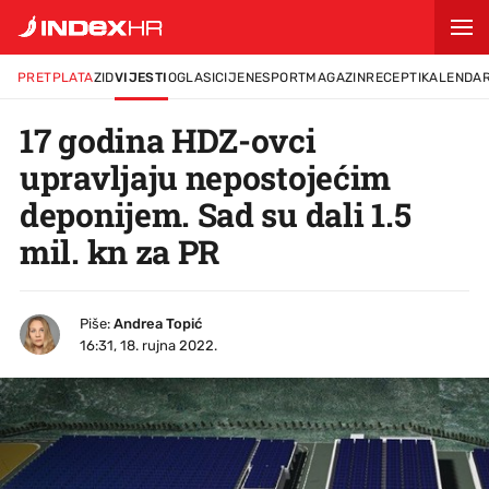
PRETPLATA
ZID
VIJESTI
OGLASI
CIJENE
SPORT
MAGAZIN
RECEPTI
KALENDA
17 godina HDZ-ovci
upravljaju nepostojećim
deponijem. Sad su dali 1.5
mil. kn za PR
Piše:
Andrea Topić
16:31, 18. rujna 2022.