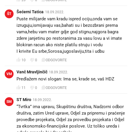
Šećerni Tatica
18.09.2022.
ŠT
Puste milijarde vam kradu ispred ociju,onda vam se
izruguju,ismijavaju vas,bahati su i bezozbrani prema
vama,hebu vam mater gdje god stignu,najgora bagra
zdere janjetinu po restoranima za vasu lovu a vi imate
blokiran racun ako niste platilu struju i vodu
I krivite Eu srbe,Sorosa,jugoslaviju,tita i udbu😃
10
0
ODGOVORITE
Vanč Mravljinčič
18.09.2022.
VM
11
0
ODGOVORITE
ST Miro
18.09.2022.
SM
“Tvrtka” ima upravu, Skupštinu društva, Nadzorni odbor
društva, zatim Ured uprave, Odjel za pripremu i praćenje
provedbe projekata, Odjel za provedbu projekata i Odjel
za ekonomsko-financijske poslove. Uz toliko ureda i