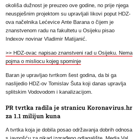
okoliša dužnost je preuzeo ove godine, no prije njega
neuspješnim projektom su upravljali likovi poput HDZ-
ova načelnika Lećevice Ante Barana o čijem je
znanstvenom radu na fakultetu u Osijeku pisao
Indexov novinar Vladimir Matijanić.
>> HDZ-ovac napisao znanstveni rad u Osijeku. Nema
pojma o misliocu kojeg spominje
Baran je upravljao tvrtkom šest godina, da bi ga
naslijedio HDZ-ov Tomislav Šuta koji danas upravlja
splitskim Vodovodom i kanalizacijom.
PR tvrtka radila je stranicu Koronavirus.hr
za 1.1 milijun kuna
A tvrtka koja je dobila posao održavanja dobrih odnosa
s javnošću za nikad izgrađeno odlagalište, Media Val,