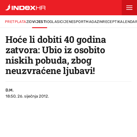
PRETPLATA
ZID
VIJESTI
OGLASI
CIJENE
SPORT
MAGAZIN
RECEPTI
KALENDA
Hoće li dobiti 40 godina
zatvora: Ubio iz osobito
niskih pobuda, zbog
neuzvraćene ljubavi!
D.M.
18:50, 26. siječnja 2012.