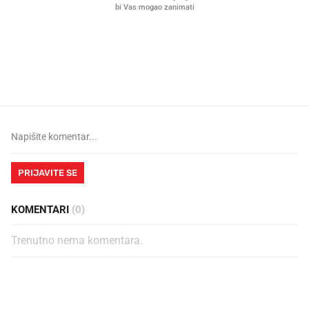
Mjesecima planiramo novu
Što povezuje Lexus i
kuhinju, a jednu važnu odluku
legendarnog Ponyja?
donesemo u samo deset minuta
PRIJAVITE SE
KOMENTARI
(0)
Trenutno nema komentara.
PROČITAJTE JOŠ