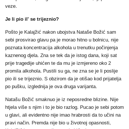
veze.
Je li pio il' se trijeznio?
Pošto je Kalajžić nakon ubojstva Nataše Božić sam
sebi prosvirao glavu pa je morao hitno u bolnicu, nije
poznata koncentracija alkohola u trenutku počinjenja
kaznenog djela. Zna se tek da je istog dana, koji sat
prije tragedije uhićen te da mu je izmjereno oko 2
promila alkohola. Pustili su ga, ne zna se je li poslije
pio ili se trijeznio. S obzirom da je otišao kod prijatelja
po pušku, izglednija je ova druga varijanta.
Natašu Božić smaknuo je iz neposredne blizine. Nije
htjela više s njim i to je bio razlog. Pucao je sebi potom
u glavi, ali evidentno nije imao hrabrosti da to učini na
pravi način. Premda nije bio u životnoj opasnosti,