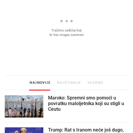
Mjesecima planiramo novu
Što povezuje Lexus i
kuhinju, a jednu važnu odluku
legendarnog Ponyja?
donesemo u samo deset minuta
NAJNOVIJE
NAJČITANIJE
VEZANO
Maroko: Spremni smo pomoći u
povratku maloljetnika koji su stigli u
Ceutu
Trump: Rat s Iranom neće još dugo,