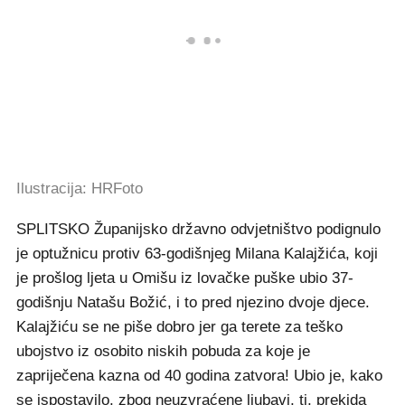
Ilustracija: HRFoto
SPLITSKO Županijsko državno odvjetništvo podignulo
je optužnicu protiv 63-godišnjeg Milana Kalajžića, koji
je prošlog ljeta u Omišu iz lovačke puške ubio 37-
godišnju Natašu Božić, i to pred njezino dvoje djece.
Kalajžiću se ne piše dobro jer ga terete za teško
ubojstvo iz osobito niskih pobuda za koje je
zapriječena kazna od 40 godina zatvora! Ubio je, kako
se ispostavilo, zbog neuzvraćene ljubavi, tj, prekida