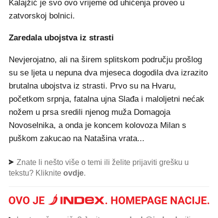
Kalajžić je svo ovo vrijeme od uhićenja proveo u
zatvorskoj bolnici.
Zaredala ubojstva iz strasti
Nevjerojatno, ali na širem splitskom području prošlog
su se ljeta u nepuna dva mjeseca dogodila dva izrazito
brutalna ubojstva iz strasti. Prvo su na Hvaru,
početkom srpnja, fatalna ujna Slađa i maloljetni nećak
nožem u prsa sredili njenog muža Domagoja
Novoselnika, a onda je koncem kolovoza Milan s
puškom zakucao na Natašina vrata...
Znate li nešto više o temi ili želite prijaviti grešku u
tekstu? Kliknite
ovdje
.