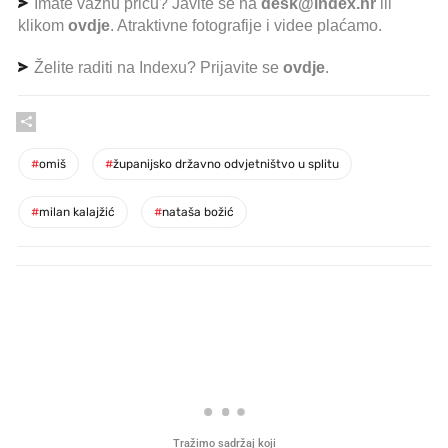
Imate važnu priču? Javite se na
desk@index.hr
ili
klikom
ovdje
. Atraktivne fotografije i videe plaćamo.
Želite raditi na Indexu? Prijavite se
ovdje
.
#
omiš
#
županijsko državno odvjetništvo u splitu
#
milan kalajžić
#
nataša božić
PROČITAJTE JOŠ