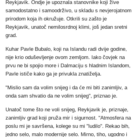
Reykjavik. Ondje je upoznala stanovnike koji žive
samodostatno i samoodrživo, u skladu s nevjerojatnom
prirodom koja ih okružuje. Otkrili su zašto je
Reykjavik, unatoč nemilosrdnoj klimi, još jedan sretni
grad.
Kuhar Pavle Bubalo, koji na Islandu radi dvije godine,
nije krio oduševljenje ovom zemljom. Iako čovjek na
prvu ne bi spojio more i Dalmaciju s hladnim Islandom,
Pavle ističe kako ga je privukla znatiželja.
"Mislio sam da volim snijeg i da će mi biti zanimljiv, a
onda sam shvatio da ne volim snijeg", priznao je.
Unatoč tome što ne voli snijeg, Reykjavik je, priznaje,
zanimljiv grad koji pruža mir i sigurnost. "Atmosfera na
poslu mi je savršena, kolege su mi "ludilo". Rekao bih,
jedno selo, malo modernije selo. Mirno, tiho, ugodno i