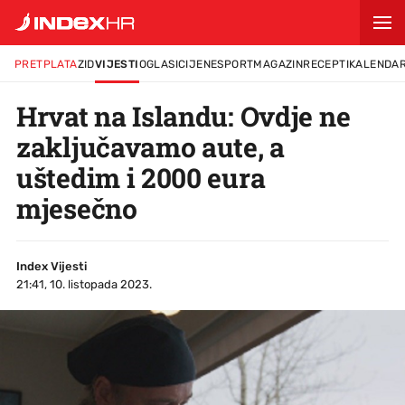
PRETPLATA
ZID
VIJESTI
OGLASI
CIJENE
SPORT
MAGAZIN
RECEPTI
KALENDA
Hrvat na Islandu: Ovdje ne
zaključavamo aute, a
uštedim i 2000 eura
mjesečno
Index Vijesti
21:41, 10. listopada 2023.