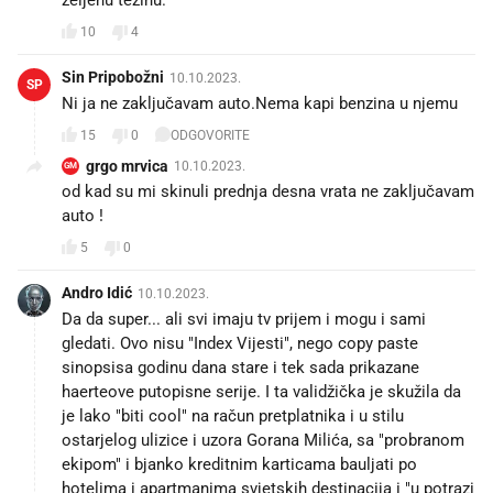
10
4
Sin Pripobožni
10.10.2023.
SP
Ni ja ne zaključavam auto.Nema kapi benzina u njemu
15
0
ODGOVORITE
grgo mrvica
10.10.2023.
GM
od kad su mi skinuli prednja desna vrata ne zaključavam
auto !
5
0
Andro Idić
10.10.2023.
Da da super... ali svi imaju tv prijem i mogu i sami
gledati. Ovo nisu "Index Vijesti", nego copy paste
sinopsisa godinu dana stare i tek sada prikazane
haerteove putopisne serije. I ta validžička je skužila da
je lako "biti cool" na račun pretplatnika i u stilu
ostarjelog ulizice i uzora Gorana Milića, sa "probranom
ekipom" i bjanko kreditnim karticama bauljati po
hotelima i apartmanima svjetskih destinacija i "u potrazi