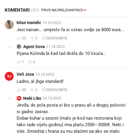
KOMENTARI
(43)
bilan mandic
10.10.2023.
Jesi naivan... umjesto fa si ostao ovdje za 8000 eura...
33
3
ODGOVORITE
Agent Sova
11.10.2023.
Pijana Kolinda bi kad tad došla do 10 tisuća.. 😉🤣🤣
7
0
Veli Joza
10.10.2023.
VJ
Ladno, al jbga standard!
49
3
ODGOVORITE
Nwki Liko
10.10.2023.
NL
Jevđa, do pola posta si bio u pravu ali u drugoj polovici
si gadno zasrao.
Dobar kuhar u sezoni (malo je kod nas restorana koji
tako rade cijelu godinu) ima plaću 2500—3000€. Neki i
više. Smještaj i hrana su mu plaćeni pa ako se malo