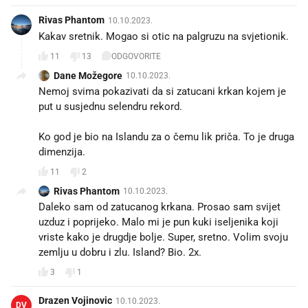
Rivas Phantom
10.10.2023.
Kakav sretnik. Mogao si otic na palgruzu na svjetionik.
11
13
ODGOVORITE
Dane Možegore
10.10.2023.
Nemoj svima pokazivati da si zatucani krkan kojem je
put u susjednu selendru rekord.
Ko god je bio na Islandu za o čemu lik priča. To je druga
dimenzija.
11
2
Rivas Phantom
10.10.2023.
Daleko sam od zatucanog krkana. Prosao sam svijet
uzduz i poprijeko. Malo mi je pun kuki iseljenika koji
vriste kako je drugdje bolje. Super, sretno. Volim svoju
zemlju u dobru i zlu. Island? Bio. 2x.
3
1
Drazen Vojinovic
10.10.2023.
DV