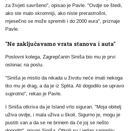
za živjeti savršeno", opisao je Pavle. "Ovdje se štedi,
ako ste malo skromniji, ako niste prerastrošni,
mjesečno se može spremiti i do 2000 eura", priznaje
Pavle.
"Ne zaključavamo vrata stanova i auta"
Poslovni kolega, Zagrepčanin Siniša bio mu je prvi
oslonac na poslu.
"Siniša je mislio da nikada u životu neće imati nekoga
tko mu je drag, a da je iz Splita. Ali dogodilo se upravo
suprotno", rekao je Pavle.
I Siniša otkriva da je Island vrlo siguran. "Moja obitelj
uživa ovdje, i mala uživa u školi. Sigurno je, mogu je
pustiti van a da se ne brinem da će joj se nešto
dogoditi", govori Siniša. Otkrili su i jedan zanimljiv