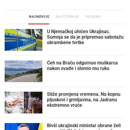
NAJNOVIJE
NAJČITANIJE
VEZANO
U Njemačkoj uhićen Ukrajinac.
Sumnja se da je pripremao sabotažu
obrambene tvrtke
Čeh na Braču odgurnuo muškarca
nakon svađe i slomio mu ruku
Stiže promjena vremena. Na kopnu
pljuskovi i grmljavina, na Jadranu
ekstremno vruće
Bivši ukrajinski ministar obrane želi