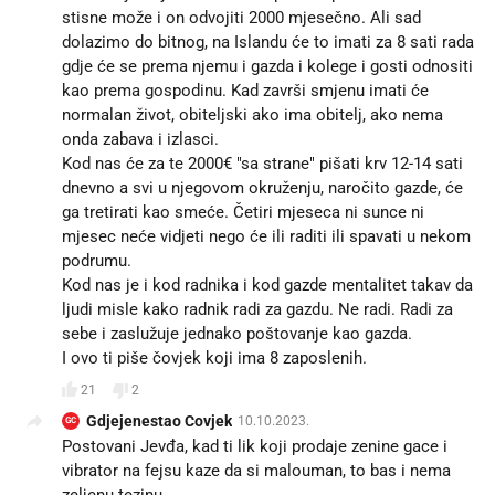
stisne može i on odvojiti 2000 mjesečno. Ali sad
dolazimo do bitnog, na Islandu će to imati za 8 sati rada
gdje će se prema njemu i gazda i kolege i gosti odnositi
kao prema gospodinu. Kad završi smjenu imati će
normalan život, obiteljski ako ima obitelj, ako nema
onda zabava i izlasci.
Kod nas će za te 2000€ "sa strane" pišati krv 12-14 sati
dnevno a svi u njegovom okruženju, naročito gazde, će
ga tretirati kao smeće. Četiri mjeseca ni sunce ni
mjesec neće vidjeti nego će ili raditi ili spavati u nekom
podrumu.
Kod nas je i kod radnika i kod gazde mentalitet takav da
ljudi misle kako radnik radi za gazdu. Ne radi. Radi za
sebe i zaslužuje jednako poštovanje kao gazda.
I ovo ti piše čovjek koji ima 8 zaposlenih.
21
2
Gdjejenestao Covjek
10.10.2023.
GC
Postovani Jevđa, kad ti lik koji prodaje zenine gace i
vibrator na fejsu kaze da si malouman, to bas i nema
zeljenu tezinu.