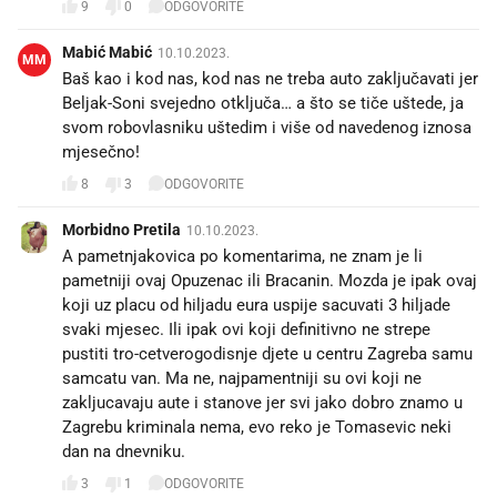
9
0
ODGOVORITE
Mabić Mabić
10.10.2023.
MM
Baš kao i kod nas, kod nas ne treba auto zaključavati jer
Beljak-Soni svejedno otključa… a što se tiče uštede, ja
svom robovlasniku uštedim i više od navedenog iznosa
mjesečno!
8
3
ODGOVORITE
Morbidno Pretila
10.10.2023.
A pametnjakovica po komentarima, ne znam je li
pametniji ovaj Opuzenac ili Bracanin. Mozda je ipak ovaj
koji uz placu od hiljadu eura uspije sacuvati 3 hiljade
svaki mjesec. Ili ipak ovi koji definitivno ne strepe
pustiti tro-cetverogodisnje djete u centru Zagreba samu
samcatu van. Ma ne, najpamentniji su ovi koji ne
zakljucavaju aute i stanove jer svi jako dobro znamo u
Zagrebu kriminala nema, evo reko je Tomasevic neki
dan na dnevniku.
3
1
ODGOVORITE