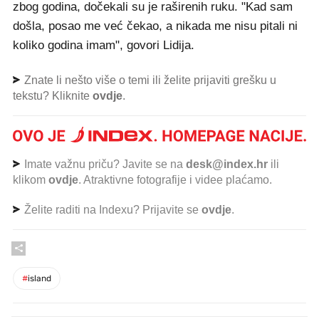
zbog godina, dočekali su je raširenih ruku. "Kad sam
došla, posao me već čekao, a nikada me nisu pitali ni
koliko godina imam", govori Lidija.
Znate li nešto više o temi ili želite prijaviti grešku u
tekstu? Kliknite
ovdje
.
Imate važnu priču? Javite se na
desk@index.hr
ili
klikom
ovdje
. Atraktivne fotografije i videe plaćamo.
Želite raditi na Indexu? Prijavite se
ovdje
.
#
island