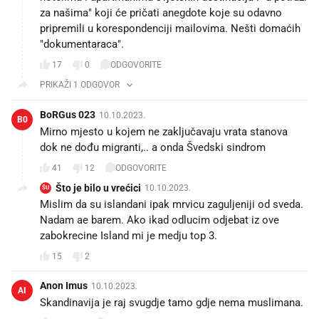
za našima" koji će pričati anegdote koje su odavno
pripremili u korespondenciji mailovima. Nešti domaćih
"dokumentaraca".
17
0
ODGOVORITE
PRIKAŽI 1 ODGOVOR
BoRGus 023
10.10.2023.
B0
Mirno mjesto u kojem ne zaključavaju vrata stanova
dok ne dođu migranti,.. a onda Švedski sindrom
41
12
ODGOVORITE
Što je bilo u vrećici
10.10.2023.
ŠU
Mislim da su islandani ipak mrvicu zaguljeniji od sveda.
Nadam ae barem. Ako ikad odlucim odjebat iz ove
zabokrecine Island mi je medju top 3.
15
2
Anon Imus
10.10.2023.
AI
Skandinavija je raj svugdje tamo gdje nema muslimana.