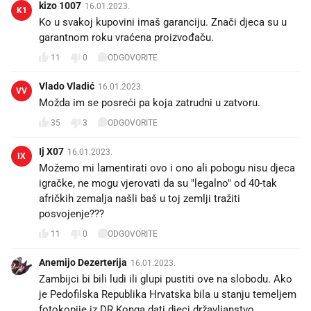
kizo 1007
16.01.2023.
K1
Ko u svakoj kupovini imaš garanciju. Znači djeca su u
garantnom roku vraćena proizvođaču.
11
0
ODGOVORITE
Vlado Vladić
16.01.2023.
VV
Možda im se posreći pa koja zatrudni u zatvoru.
35
3
ODGOVORITE
Ij X07
16.01.2023.
IX
Možemo mi lamentirati ovo i ono ali pobogu nisu djeca
igračke, ne mogu vjerovati da su "legalno" od 40-tak
afričkih zemalja našli baš u toj zemlji tražiti
11
0
ODGOVORITE
Anemijo Dezerterija
16.01.2023.
Zambijci bi bili ludi ili glupi pustiti ove na slobodu. Ako
je Pedofilska Republika Hrvatska bila u stanju temeljem
fotokopije iz DR Konga dati djeci državljanstvo,