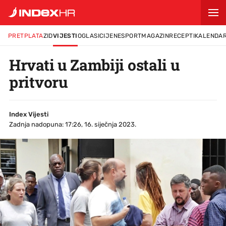
PRETPLATA
ZID
VIJESTI
OGLASI
CIJENE
SPORT
MAGAZIN
RECEPTI
KALENDA
Hrvati u Zambiji ostali u
pritvoru
Index Vijesti
Zadnja nadopuna: 17:26, 16. siječnja 2023.