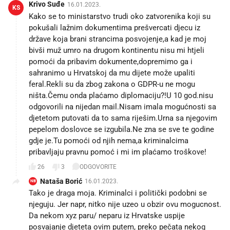
Krivo Suđe
16.01.2023.
KS
Kako se to ministarstvo trudi oko zatvorenika koji su
pokušali lažnim dokumentima prešvercati djecu iz
države koja brani strancima posvojenje,a kad je moj
bivši muž umro na drugom kontinentu nisu mi htjeli
pomoći da pribavim dokumente,dopremimo ga i
sahranimo u Hrvatskoj da mu dijete može upaliti
feral.Rekli su da zbog zakona o GDPR-u ne mogu
ništa.Čemu onda plaćamo diplomaciju?!U 10 god.nisu
odgovorili na nijedan mail.Nisam imala mogućnosti sa
djetetom putovati da to sama riješim.Urna sa njegovim
pepelom doslovce se izgubila.Ne zna se sve te godine
gdje je.Tu pomoći od njih nema,a kriminalcima
pribavljaju pravnu pomoć i mi im plaćamo troškove!
26
3
ODGOVORITE
Nataša Borić
16.01.2023.
NB
Tako je draga moja. Kriminalci i politički podobni se
njeguju. Jer napr, nitko nije uzeo u obzir ovu mogucnost.
Da nekom xyz paru/ neparu iz Hrvatske uspije
posvajanje djeteta ovim putem, preko pečata nekog