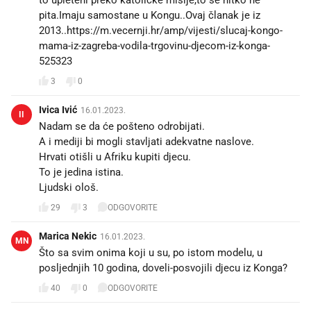
pita.Imaju samostane u Kongu..Ovaj članak je iz
2013..https://m.vecernji.hr/amp/vijesti/slucaj-kongo-
mama-iz-zagreba-vodila-trgovinu-djecom-iz-konga-
525323
3
0
Ivica Ivić
16.01.2023.
II
Nadam se da će pošteno odrobijati.
A i mediji bi mogli stavljati adekvatne naslove.
Hrvati otišli u Afriku kupiti djecu.
To je jedina istina.
29
3
ODGOVORITE
Marica Nekic
16.01.2023.
MN
Što sa svim onima koji u su, po istom modelu, u
posljednjih 10 godina, doveli-posvojili djecu iz Konga?
40
0
ODGOVORITE