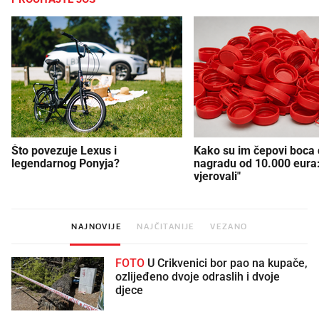
Što povezuje Lexus i
Kako su im čepovi boca d
legendarnog Ponyja?
nagradu od 10.000 eura
vjerovali"
NAJNOVIJE
NAJČITANIJE
VEZANO
FOTO
U Crikvenici bor pao na kupače,
ozlijeđeno dvoje odraslih i dvoje
djece