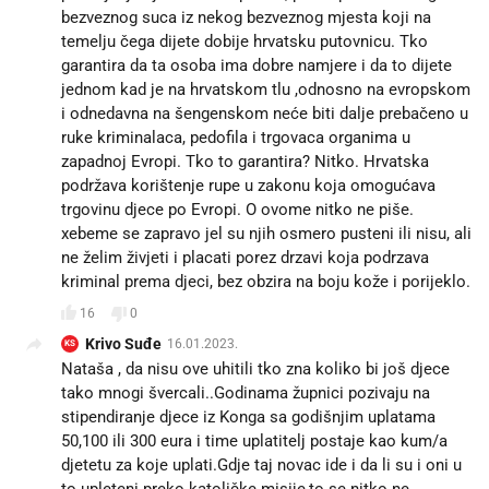
bezveznog suca iz nekog bezveznog mjesta koji na
temelju čega dijete dobije hrvatsku putovnicu. Tko
garantira da ta osoba ima dobre namjere i da to dijete
jednom kad je na hrvatskom tlu ,odnosno na evropskom
i odnedavna na šengenskom neće biti dalje prebačeno u
ruke kriminalaca, pedofila i trgovaca organima u
zapadnoj Evropi. Tko to garantira? Nitko. Hrvatska
podržava korištenje rupe u zakonu koja omogućava
trgovinu djece po Evropi. O ovome nitko ne piše.
xebeme se zapravo jel su njih osmero pusteni ili nisu, ali
ne želim živjeti i placati porez drzavi koja podrzava
kriminal prema djeci, bez obzira na boju kože i porijeklo.
16
0
Krivo Suđe
16.01.2023.
KS
Nataša , da nisu ove uhitili tko zna koliko bi još djece
tako mnogi švercali..Godinama župnici pozivaju na
stipendiranje djece iz Konga sa godišnjim uplatama
50,100 ili 300 eura i time uplatitelj postaje kao kum/a
djetetu za koje uplati.Gdje taj novac ide i da li su i oni u
to upleteni preko katoličke misije,to se nitko ne