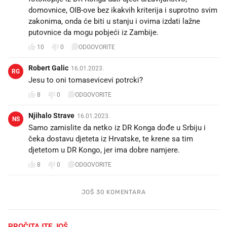
domovnice, OIB-ove bez ikakvih kriterija i suprotno svim
zakonima, onda će biti u stanju i ovima izdati lažne
putovnice da mogu pobjeći iz Zambije.
10
0
ODGOVORITE
Robert Galic
16.01.2023.
RG
Jesu to oni tomasevicevi potrcki?
8
0
ODGOVORITE
Njihalo Strave
16.01.2023.
NS
Samo zamislite da netko iz DR Konga dođe u Srbiju i
čeka dostavu djeteta iz Hrvatske, te krene sa tim
djetetom u DR Kongo, jer ima dobre namjere.
8
0
ODGOVORITE
JOŠ 30 KOMENTARA
PROČITAJTE JOŠ