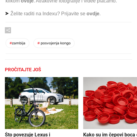
klikom
ovdje
. Atraktivne fotografije i videe plaćamo.
Želite raditi na Indexu? Prijavite se
ovdje
.
#
zambija
#
posvojenja kongo
PROČITAJTE JOŠ
Što povezuje Lexus i
Kako su im čepovi boca d