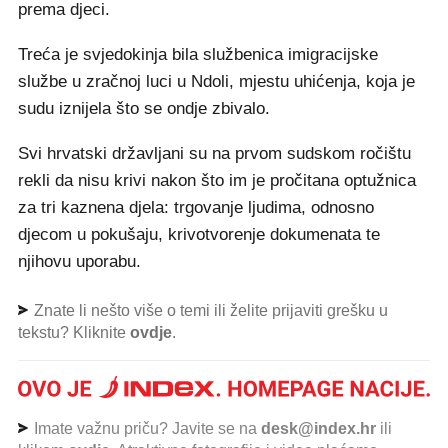
prema djeci.
Treća je svjedokinja bila službenica imigracijske
službe u zračnoj luci u Ndoli, mjestu uhićenja, koja je
sudu iznijela što se ondje zbivalo.
Svi hrvatski državljani su na prvom sudskom ročištu
rekli da nisu krivi nakon što im je pročitana optužnica
za tri kaznena djela: trgovanje ljudima, odnosno
djecom u pokušaju, krivotvorenje dokumenata te
njihovu uporabu.
Znate li nešto više o temi ili želite prijaviti grešku u
tekstu? Kliknite
ovdje
.
Imate važnu priču? Javite se na
desk@index.hr
ili