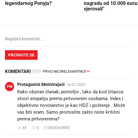
legendarnog Ponyja?
nagradu od 10.000 eura
vjerovali"
PRIJAVITE SE
KOMENTARI
(59)
Protagonist Motivirajući
16.01.2023.
PM
Kako obziran članak, pomirljiv , tako da kod čitaoca
stvori empatiju prema pritvorenim osobama. Index i
objektivno novinarstvo je kao HDZ i poštenje . Može
vas biti sram. Samo promislite zašto niste kritični
prema pritvorenima?
45
3
ODGOVORITE