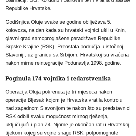
Dalmaciji, Lici, Kordunu i Banovini te ih vratila u sastav
Republike Hrvatske.
Godišnjica Oluje svake se godine obilježava 5.
kolovoza, na dan kada su hrvatski vojnici ušli u Knin,
glavni grad samoproglašene paradržave Republike
Srpske Krajine (RSK). Preostala područja u istočnoj
Slavoniji, uz granicu sa Srbijom, Hrvatskoj su vraćena
nakon mirne reintegracije Podunavlja 1998. godine.
Poginula 174 vojnika i redarstvenika
Operacija Oluja pokrenuta je tri mjeseca nakon
operacije Bljesak kojom je Hrvatska vratila kontrolu
nad zapadnom Slavonijom te nakon što su predstavnici
RSK odbili svaku mogućnost mirnog rješenja,
uključujući i plan Z4. Njome je okončan rat u Hrvatskoj
tijekom kojeg su vojne snage RSK, potpomognute