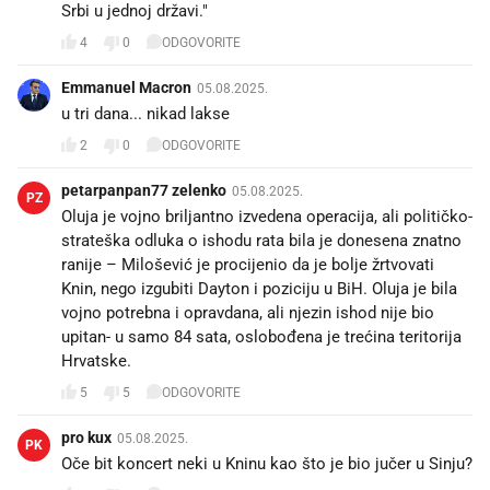
Srbi u jednoj državi."
4
0
ODGOVORITE
Emmanuel Macron
05.08.2025.
u tri dana... nikad lakse😎
2
0
ODGOVORITE
petarpanpan77 zelenko
05.08.2025.
PZ
Oluja je vojno briljantno izvedena operacija, ali političko-
strateška odluka o ishodu rata bila je donesena znatno
ranije – Milošević je procijenio da je bolje žrtvovati
Knin, nego izgubiti Dayton i poziciju u BiH. Oluja je bila
vojno potrebna i opravdana, ali njezin ishod nije bio
upitan- u samo 84 sata, oslobođena je trećina teritorija
Hrvatske.
5
5
ODGOVORITE
pro kux
05.08.2025.
PK
Oče bit koncert neki u Kninu kao što je bio jučer u Sinju?