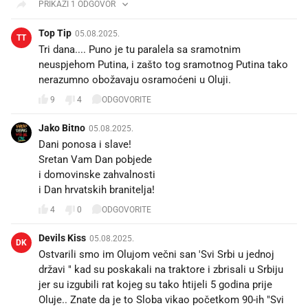
PRIKAŽI 1 ODGOVOR
Top Tip
05.08.2025.
TT
Tri dana.... Puno je tu paralela sa sramotnim
neuspjehom Putina, i zašto tog sramotnog Putina tako
nerazumno obožavaju osramoćeni u Oluji.
9
4
ODGOVORITE
Jako Bitno
05.08.2025.
Dani ponosa i slave!
Sretan Vam Dan pobjede
i domovinske zahvalnosti
i Dan hrvatskih branitelja! 🇭🇷
4
0
ODGOVORITE
Devils Kiss
05.08.2025.
DK
Ostvarili smo im Olujom večni san 'Svi Srbi u jednoj
državi " kad su poskakali na traktore i zbrisali u Srbiju
jer su izgubili rat kojeg su tako htijeli 5 godina prije
Oluje.. Znate da je to Sloba vikao početkom 90-ih "Svi