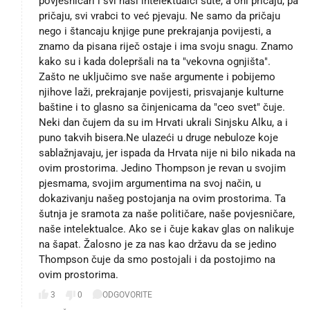
povjesničari i svi naši intelektualci šute, a oni pričaju, pa
pričaju, svi vrabci to već pjevaju. Ne samo da pričaju
nego i štancaju knjige pune prekrajanja povijesti, a
znamo da pisana riječ ostaje i ima svoju snagu. Znamo
kako su i kada dolepršali na ta "vekovna ognjišta".
Zašto ne uključimo sve naše argumente i pobijemo
njihove laži, prekrajanje povijesti, prisvajanje kulturne
baštine i to glasno sa činjenicama da "ceo svet" čuje.
Neki dan čujem da su im Hrvati ukrali Sinjsku Alku, a i
puno takvih bisera.Ne ulazeći u druge nebuloze koje
sablažnjavaju, jer ispada da Hrvata nije ni bilo nikada na
ovim prostorima. Jedino Thompson je revan u svojim
pjesmama, svojim argumentima na svoj način, u
dokazivanju našeg postojanja na ovim prostorima. Ta
šutnja je sramota za naše političare, naše povjesničare,
naše intelektualce. Ako se i čuje kakav glas on nalikuje
na šapat. Žalosno je za nas kao državu da se jedino
Thompson čuje da smo postojali i da postojimo na
ovim prostorima.
3
0
ODGOVORITE