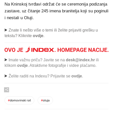
Na Kninskoj tvrđavi održat će se ceremonija podizanja
zastave, uz čitanje 245 imena branitelja koji su poginuli
i nestali u Oluji.
Znate li nešto više o temi ili želite prijaviti grešku u
tekstu? Kliknite
ovdje
.
Imate važnu priču? Javite se na
desk@index.hr
ili
klikom
ovdje
. Atraktivne fotografije i videe plaćamo.
Želite raditi na Indexu? Prijavite se
ovdje
.
#
domovinski rat
#
oluja