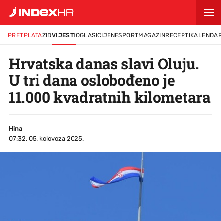
PRETPLATA
ZID
VIJESTI
OGLASI
CIJENE
SPORT
MAGAZIN
RECEPTI
KALENDA
Hrvatska danas slavi Oluju.
U tri dana oslobođeno je
11.000 kvadratnih kilometara
Hina
07:32, 05. kolovoza 2025.