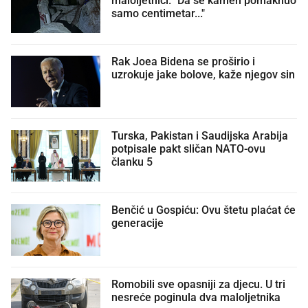
maloljetnici. "Da se kamen pomaknuo
samo centimetar..."
Rak Joea Bidena se proširio i
uzrokuje jake bolove, kaže njegov sin
Turska, Pakistan i Saudijska Arabija
potpisale pakt sličan NATO-ovu
članku 5
Benčić u Gospiću: Ovu štetu plaćat će
generacije
Romobili sve opasniji za djecu. U tri
nesreće poginula dva maloljetnika