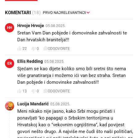
KOMENTARI
(18)
Hrvoje Hrvoje
05.08.2025.
HH
Sretan Vam Dan pobjede i domovinske zahvalnosti te
Dan hrvatskih branitelja!!!
22
0
ODGOVORITE
Ellis Redding
05.08.2025.
ER
Sjećam se kao dijete koliko smo bili sretni što nema
više granatiranja i možemo ići van bez straha. Sretan
Dan pobjede i domovinske zahvalnosti!!
13
0
ODGOVORITE
Lucija Mandarić
05.08.2025.
Meni nikako nije jasno, kako Srbi mogu pričati i
ponavljati 'ko papagaji o Srbskim teritorijima u
Hrvatskoj kao o "vekovnim ognjištima", kad povijest
govori nešto drugo. A najviše me čudi što naši političari,