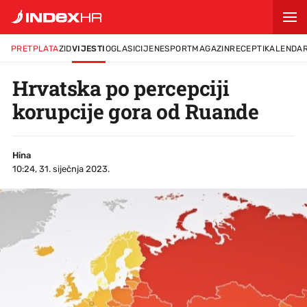
PRETPLATA
ZID
VIJESTI
OGLASI
CIJENE
SPORT
MAGAZIN
RECEPTI
KALENDA
Hrvatska po percepciji
korupcije gora od Ruande
Hina
10:24, 31. siječnja 2023.