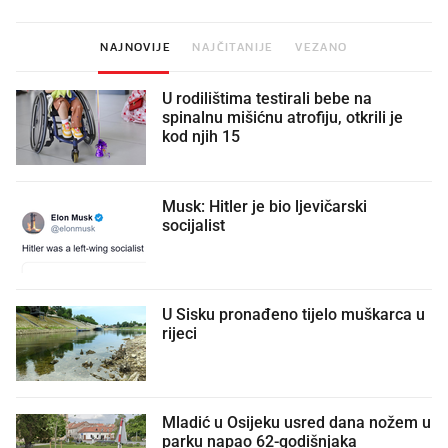
NAJNOVIJE
NAJČITANIJE
VEZANO
U rodilištima testirali bebe na
spinalnu mišićnu atrofiju, otkrili je
kod njih 15
Musk: Hitler je bio ljevičarski
socijalist
U Sisku pronađeno tijelo muškarca u
rijeci
Mladić u Osijeku usred dana nožem u
parku napao 62-godišnjaka