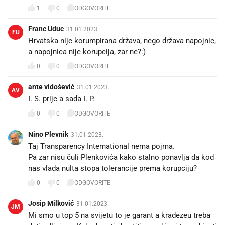
1
0
ODGOVORITE
Franc Uduc
31.01.2023.
FU
Hrvatska nije korumpirana država, nego država napojnic,
a napojnica nije korupcija, zar ne?:)
0
0
ODGOVORITE
ante vidošević
31.01.2023.
AV
I. S. prije a sada I. P.
0
0
ODGOVORITE
Nino Plevnik
31.01.2023.
Taj Transparency International nema pojma.
Pa zar nisu čuli Plenkovića kako stalno ponavlja da kod
nas vlada nulta stopa tolerancije prema korupciju?
0
0
ODGOVORITE
Josip Milković
31.01.2023.
JM
Mi smo u top 5 na svijetu to je garant a kradezeu treba