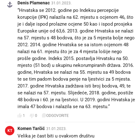
Denis Plamenac
31.01.2023.
“Hrvatska se 2012. godine po Indeksu percepcije
korupcije (IPK) nalazila na 62. mjestu s ocjenom 46, što
je i dalje ispod prolazne ocjene 50 kao i ispod prosjeka
Europske unije od 63,6. 2013. godine Hrvatska se nalazi
na 57. mjestu s 48 bodova, što je za 5 mjesta bolje nego
2012. 2014. godine Hrvatska se sa istom ocjenom 48
nalazi na 61. mjestu što je za 4 mjesta lošije nego
prošle godine. Indeks 2015. postavlja Hrvatsku na 50.
mjesto (51 bod) u skupinu nekorumpiranih država. 2016.
godine, Hrvatska se nalazi na 55. mjestu sa 49 bodova
te se tim padom bodova penje na ljestvici za 5 mjesta.
2017. godine Hrvatska zadržava isti broj bodova, 49, te
se nalazi na 57. mjestu. Slijedeće, 2018. godine, postiže
48 bodova i 60. je na ljestvici. U 2019. godini Hrvatska je
imala 47 bodova i nalazila se na 63. mjestu.“
1
0
ODGOVORITE
Komen Tarčić
31.01.2023.
KT
Velika je čast biti u ovakvom društvu 😄