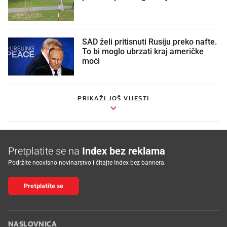
SAD želi pritisnuti Rusiju preko nafte.
To bi moglo ubrzati kraj američke
moći
PRIKAŽI JOŠ VIJESTI
Pretplatite se na
Index bez reklama
Podržite neovisno novinarstvo i čitajte Index bez bannera.
Pretplatite se
NASLOVNICA