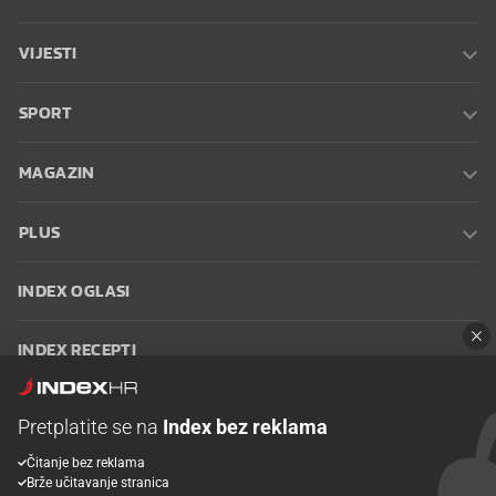
VIJESTI
SPORT
MAGAZIN
PLUS
INDEX OGLASI
INDEX RECEPTI
INFO
Pretplatite se na
Index bez reklama
Čitanje bez reklama
Oglašavanje
Zaposli se na Indexu
Kontakt
Impressum
Uvjeti
Brže učitavanje stranica
korištenja
Postavke kolačića