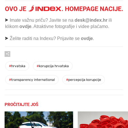
Imate važnu priču? Javite se na
desk@index.hr
ili
klikom
ovdje
. Atraktivne fotografije i videe plaćamo.
Želite raditi na Indexu? Prijavite se
ovdje
.
#
hrvatska
#
korupcija hrvatska
#
transparency international
#
percepcija korupcije
PROČITAJTE JOŠ