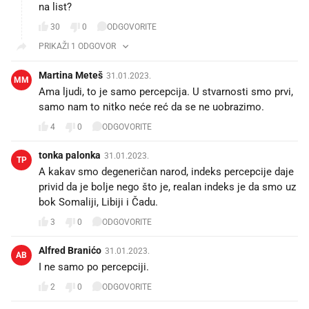
na list?
30
0
ODGOVORITE
PRIKAŽI 1 ODGOVOR
Martina Meteš
31.01.2023.
MM
Ama ljudi, to je samo percepcija. U stvarnosti smo prvi,
samo nam to nitko neće reć da se ne uobrazimo.
4
0
ODGOVORITE
tonka palonka
31.01.2023.
TP
A kakav smo degeneričan narod, indeks percepcije daje
privid da je bolje nego što je, realan indeks je da smo uz
bok Somaliji, Libiji i Čadu.
3
0
ODGOVORITE
Alfred Branićo
31.01.2023.
AB
I ne samo po percepciji.
2
0
ODGOVORITE