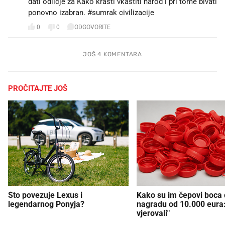
dati odlicje za Kako krasti vkastiti narod i pri tome bivati
ponovno izabran. #sumrak civilizacije
0
0
ODGOVORITE
JOŠ 4 KOMENTARA
PROČITAJTE JOŠ
Što povezuje Lexus i
Kako su im čepovi boca d
legendarnog Ponyja?
nagradu od 10.000 eura
vjerovali"