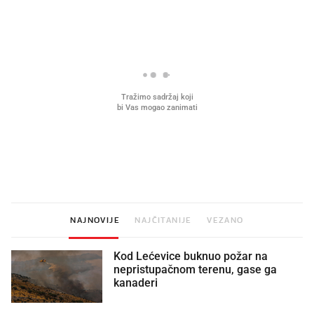
Što povezuje Lexus i
Kako su im čepovi boca d
legendarnog Ponyja?
nagradu od 10.000 eura
vjerovali"
NAJNOVIJE
NAJČITANIJE
VEZANO
Kod Lećevice buknuo požar na
nepristupačnom terenu, gase ga
kanaderi