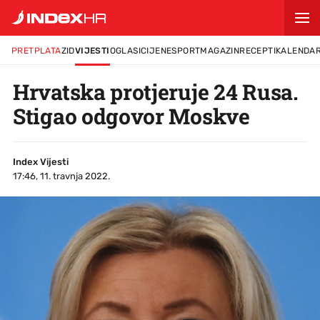
PRETPLATA
ZID
VIJESTI
OGLASI
CIJENE
SPORT
MAGAZIN
RECEPTI
KALENDA
Hrvatska protjeruje 24 Rusa.
Stigao odgovor Moskve
Index Vijesti
17:46, 11. travnja 2022.