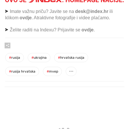
Imate važnu priču? Javite se na
desk@index.hr
ili
klikom
ovdje
. Atraktivne fotografije i videe plaćamo.
Želite raditi na Indexu? Prijavite se
ovdje
.
#
rusija
#
ukrajina
#
hrvatska rusija
#
rusija hrvatska
#
mvep
PROČITAJTE JOŠ