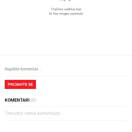
Što povezuje Lexus i
Kako su im čepovi boca d
legendarnog Ponyja?
nagradu od 10.000 eura
vjerovali"
PRIJAVITE SE
KOMENTARI
(0)
Trenutno nema komentara.
PROČITAJTE JOŠ