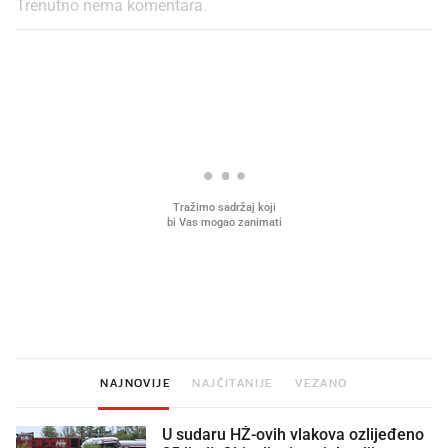
Trenutno nema komentara.
PROČITAJTE JOŠ
Što povezuje Lexus i
Kako su im čepovi boca d
legendarnog Ponyja?
nagradu od 10.000 eura
vjerovali"
NAJNOVIJE
NAJČITANIJE
VEZANO
U sudaru HŽ-ovih vlakova ozlijeđeno