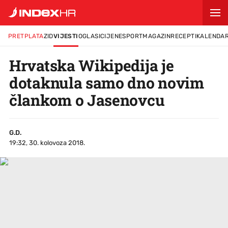
PRETPLATA
ZID
VIJESTI
OGLASI
CIJENE
SPORT
MAGAZIN
RECEPTI
KALENDA
Hrvatska Wikipedija je
dotaknula samo dno novim
člankom o Jasenovcu
G.D.
19:32, 30. kolovoza 2018.