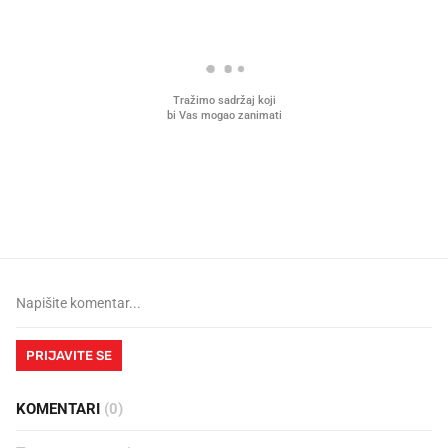
Što povezuje Lexus i
Kako su im čepovi boca d
legendarnog Ponyja?
nagradu od 10.000 eura
vjerovali"
PRIJAVITE SE
KOMENTARI
(0)