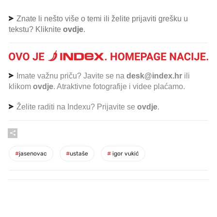
Znate li nešto više o temi ili želite prijaviti grešku u
tekstu? Kliknite
ovdje
.
Imate važnu priču? Javite se na
desk@index.hr
ili
klikom
ovdje
. Atraktivne fotografije i videe plaćamo.
Želite raditi na Indexu? Prijavite se
ovdje
.
#
jasenovac
#
ustaše
#
igor vukić
PROČITAJTE JOŠ