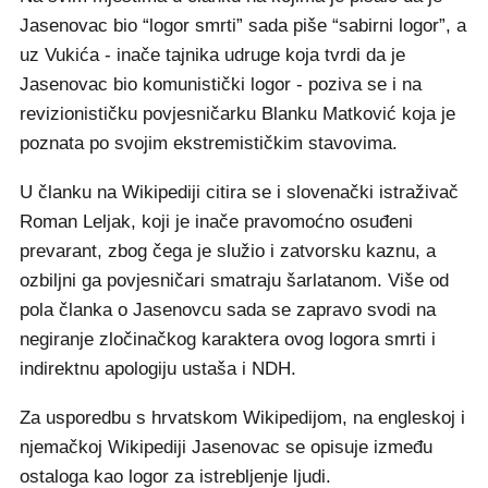
Jasenovac bio “logor smrti” sada piše “sabirni logor”, a
uz Vukića - inače tajnika udruge koja tvrdi da je
Jasenovac bio komunistički logor - poziva se i na
revizionističku povjesničarku Blanku Matković koja je
poznata po svojim ekstremističkim stavovima.
U članku na Wikipediji citira se i slovenački istraživač
Roman Leljak, koji je inače pravomoćno osuđeni
prevarant, zbog čega je služio i zatvorsku kaznu, a
ozbiljni ga povjesničari smatraju šarlatanom. Više od
pola članka o Jasenovcu sada se zapravo svodi na
negiranje zločinačkog karaktera ovog logora smrti i
indirektnu apologiju ustaša i NDH.
Za usporedbu s hrvatskom Wikipedijom, na engleskoj i
njemačkoj Wikipediji Jasenovac se opisuje između
ostaloga kao logor za istrebljenje ljudi.