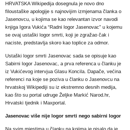
HRVATSKA Wikipedija dosegnula je novo dno
filoustaške apologije s najnovijim izmjenama članka o
Jasenovcu, u kojima se kao relevantan izvor navodi
knjiga Igora Vukića “Radni logor Jasenovac” u kojemu
se ovaj ustaški logor smrti, koji je zgražao čak i
naciste, predstavlja skoro kao toplice za odmor.
Ustaški logor smrti Jasenovac sada se opisuje kao
Sabirni logor Jasenovac, a prva referenca u članku je
iz Vukićevog intervjua Glasu Koncila. Dapače, većina
referenci na koje se poziva u članku o Jasenovcu na
hrvatskoj Wikipediji su iz ekstremno desnih medija,
kao što su portal udruge Željke Markić Narod.hr,
Hrvatski tjednik i Maxportal.
Jasenovac više nije logor smrti nego sabirni logor
Na svim mjestima u članku na kojima je pisalo da je