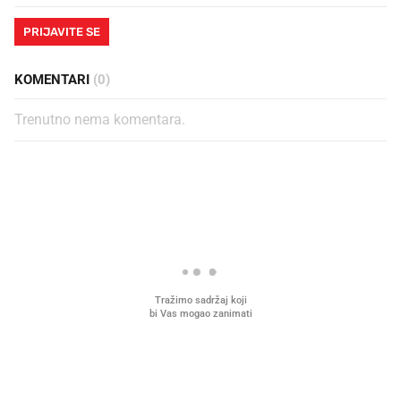
PRIJAVITE SE
KOMENTARI
(0)
Trenutno nema komentara.
PROČITAJTE JOŠ
Što povezuje Lexus i
Kako su im čepovi boca d
legendarnog Ponyja?
nagradu od 10.000 eura
vjerovali"