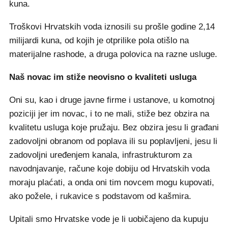
kuna.
Troškovi Hrvatskih voda iznosili su prošle godine 2,14
milijardi kuna, od kojih je otprilike pola otišlo na
materijalne rashode, a druga polovica na razne usluge.
Naš novac im stiže neovisno o kvaliteti usluga
Oni su, kao i druge javne firme i ustanove, u komotnoj
poziciji jer im novac, i to ne mali, stiže bez obzira na
kvalitetu usluga koje pružaju. Bez obzira jesu li građani
zadovoljni obranom od poplava ili su poplavljeni, jesu li
zadovoljni uređenjem kanala, infrastrukturom za
navodnjavanje, račune koje dobiju od Hrvatskih voda
moraju plaćati, a onda oni tim novcem mogu kupovati,
ako požele, i rukavice s podstavom od kašmira.
Upitali smo Hrvatske vode je li uobičajeno da kupuju