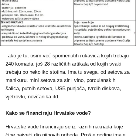
Tako je tu, osim već spomenutih rukavica kojih trebaju
240 komada, još 28 različitih artikala od kojih svaki
trebaju po nekoliko stotina. Ima tu svega, od setova za
manikuru, mini setova za sir i vino, porculanskih
šalica, putnih setova, USB punjača, tvrdih diskova,
vjetrovki, novčanika itd.
Kako se financiraju Hrvatske vode?
Hrvatske vode financiraju se iz raznih naknada koje
čine najveći dio njihovih prihoda. Prošle godine imale