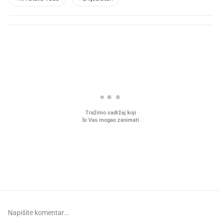
PROČITAJTE JOŠ
Što povezuje Lexus i
Kako su im čepovi boca d
legendarnog Ponyja?
nagradu od 10.000 eura
vjerovali"