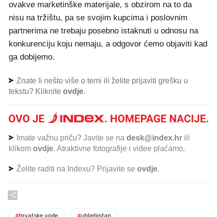
ovakve marketinške materijale, s obzirom na to da
nisu na tržištu, pa se svojim kupcima i poslovnim
partnerima ne trebaju posebno istaknuti u odnosu na
konkurenciju koju nemaju, a odgovor ćemo objaviti kad
ga dobijemo.
Znate li nešto više o temi ili želite prijaviti grešku u
tekstu? Kliknite
ovdje
.
Imate važnu priču? Javite se na
desk@index.hr
ili
klikom
ovdje
. Atraktivne fotografije i videe plaćamo.
Želite raditi na Indexu? Prijavite se
ovdje
.
#
hrvatske vode
#
uhljebistan