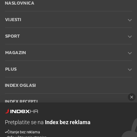
NASLOVNICA
VIJESTI
SPORT
MAGAZIN
PLUS
INDEX OGLASI
INDEX RECEPTI
INFO
Pretplatite se na
Index bez reklama
Čitanje bez reklama
Oglašavanje
Zaposli se na Indexu
Kontakt
Impressum
Uvjeti