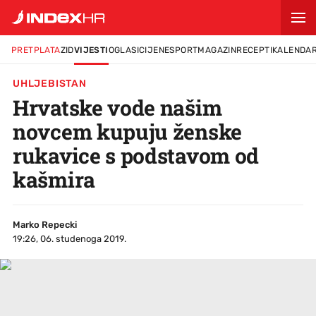
PRETPLATA
ZID
VIJESTI
OGLASI
CIJENE
SPORT
MAGAZIN
RECEPTI
KALENDA
UHLJEBISTAN
Hrvatske vode našim
novcem kupuju ženske
rukavice s podstavom od
kašmira
Marko Repecki
19:26, 06. studenoga 2019.