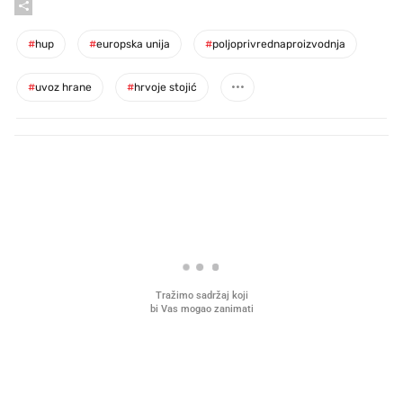
#
hup
#
europska unija
#
poljoprivrednaproizvodnja
#
uvoz hrane
#
hrvoje stojić
PROČITAJTE JOŠ
Mjesecima planiramo novu
Što povezuje Lexus i
kuhinju, a jednu važnu odluku
legendarnog Ponyja?
donesemo u samo deset minuta