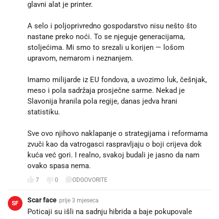
glavni alat je printer.
A selo i poljoprivredno gospodarstvo nisu nešto što
nastane preko noći. To se njeguje generacijama,
stoljećima. Mi smo to srezali u korijen — lošom
upravom, nemarom i neznanjem.
Imamo milijarde iz EU fondova, a uvozimo luk, češnjak,
meso i pola sadržaja prosječne sarme. Nekad je
Slavonija hranila pola regije, danas jedva hrani
statistiku.
Sve ovo njihovo naklapanje o strategijama i reformama
zvuči kao da vatrogasci raspravljaju o boji crijeva dok
kuća već gori. I realno, svakoj budali je jasno da nam
ovako spasa nema.
7
0
ODGOVORITE
Scar face
prije 3 mjeseca
SF
Poticaji su išli na sadnju hibrida a baje pokupovale