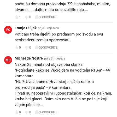
podstiču domaću proizvodnju ??? Hahahahaha, mislim,
stvarno,......dajte, malo se uozbiljite raja....
1
0
ODGOVORITE
Franjo Culjak
prije 3 mjeseca
FC
Poticaje treba dijeliti po predanom proizvodu a svu
neobrađenu zemlju oporezovati.
0
0
ODGOVORITE
Michel de Nostre
prije 3 mjeseca
MD
Nakon 25 minuta od objave oba članka:
"Pogledajte kako se Vučić dere na voditelja RTS-a" - 44
komentara
"HUP: Uvoz hrane u Hrvatskoj snažno raste, a
proizvodnja pada" - 9 komentara.
Hrvati su nepopravljivi jugonostalgičari koji će, na kraju,
kruha biti gladni. Osim ako nam Vučić ne pošalje koji
vagon pšenice... 🤡
0
0
ODGOVORITE