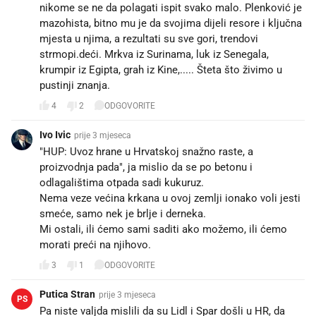
nikome se ne da polagati ispit svako malo. Plenković je
mazohista, bitno mu je da svojima dijeli resore i ključna
mjesta u njima, a rezultati su sve gori, trendovi
strmopi.deći. Mrkva iz Surinama, luk iz Senegala,
krumpir iz Egipta, grah iz Kine,..... Šteta što živimo u
pustinji znanja.
4
2
ODGOVORITE
Ivo Ivic
prije 3 mjeseca
"HUP: Uvoz hrane u Hrvatskoj snažno raste, a
proizvodnja pada", ja mislio da se po betonu i
odlagalištima otpada sadi kukuruz.
Nema veze većina krkana u ovoj zemlji ionako voli jesti
smeće, samo nek je brlje i derneka.
Mi ostali, ili ćemo sami saditi ako možemo, ili ćemo
morati preći na njihovo.
3
1
ODGOVORITE
Putica Stran
prije 3 mjeseca
PS
Pa niste valjda mislili da su Lidl i Spar došli u HR, da