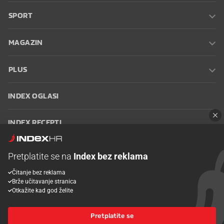
SPORT
MAGAZIN
PLUS
INDEX OGLASI
INDEX RECEPTI
INFO
Pretplatite se na
Index bez reklama
Čitanje bez reklama
Oglašavanje
Zaposli se na Indexu
Kontakt
Impressum
Uvjeti
Brže učitavanje stranica
korištenja
Postavke kolačića
Otkažite kad god želite
Pretplatite se