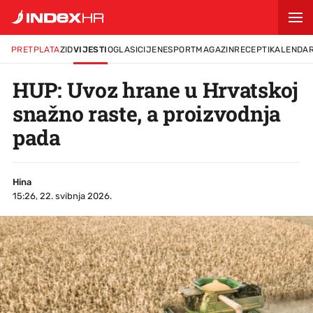
PRETPLATA
ZID
VIJESTI
OGLASI
CIJENE
SPORT
MAGAZIN
RECEPTI
KALENDA
HUP: Uvoz hrane u Hrvatskoj
snažno raste, a proizvodnja
pada
Hina
15:26, 22. svibnja 2026.