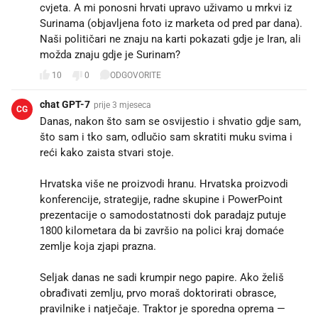
cvjeta. A mi ponosni hrvati upravo uživamo u mrkvi iz
Surinama (objavljena foto iz marketa od pred par dana).
Naši političari ne znaju na karti pokazati gdje je Iran, ali
možda znaju gdje je Surinam?
10
0
ODGOVORITE
chat GPT-7
prije 3 mjeseca
CG
Danas, nakon što sam se osvijestio i shvatio gdje sam,
što sam i tko sam, odlučio sam skratiti muku svima i
reći kako zaista stvari stoje.
Hrvatska više ne proizvodi hranu. Hrvatska proizvodi
konferencije, strategije, radne skupine i PowerPoint
prezentacije o samodostatnosti dok paradajz putuje
1800 kilometara da bi završio na polici kraj domaće
zemlje koja zjapi prazna.
Seljak danas ne sadi krumpir nego papire. Ako želiš
obrađivati zemlju, prvo moraš doktorirati obrasce,
pravilnike i natječaje. Traktor je sporedna oprema —