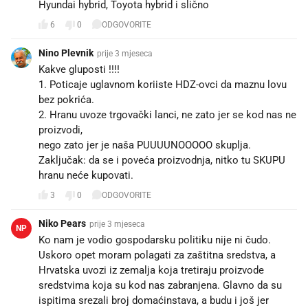
Hyundai hybrid, Toyota hybrid i slično
6
0
ODGOVORITE
Nino Plevnik
prije 3 mjeseca
Kakve gluposti !!!!
1. Poticaje uglavnom koriiste HDZ-ovci da maznu lovu
bez pokrića.
2. Hranu uvoze trgovački lanci, ne zato jer se kod nas ne
proizvodi,
nego zato jer je naša PUUUUNOOOOO skuplja.
Zaključak: da se i poveća proizvodnja, nitko tu SKUPU
hranu neće kupovati.
3
0
ODGOVORITE
Niko Pears
prije 3 mjeseca
NP
Ko nam je vodio gospodarsku politiku nije ni čudo.
Uskoro opet moram polagati za zaštitna sredstva, a
Hrvatska uvozi iz zemalja koja tretiraju proizvode
sredstvima koja su kod nas zabranjena. Glavno da su
ispitima srezali broj domaćinstava, a budu i još jer