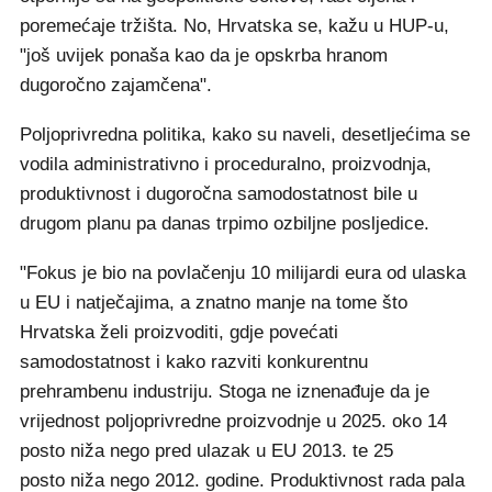
poremećaje tržišta. No, Hrvatska se, kažu u HUP-u,
"još uvijek ponaša kao da je opskrba hranom
dugoročno zajamčena".
Poljoprivredna politika, kako su naveli, desetljećima se
vodila administrativno i proceduralno, proizvodnja,
produktivnost i dugoročna samodostatnost bile u
drugom planu pa danas trpimo ozbiljne posljedice.
"Fokus je bio na povlačenju 10 milijardi eura od ulaska
u EU i natječajima, a znatno manje na tome što
Hrvatska želi proizvoditi, gdje povećati
samodostatnost i kako razviti konkurentnu
prehrambenu industriju. Stoga ne iznenađuje da je
vrijednost poljoprivredne proizvodnje u 2025. oko 14
posto niža nego pred ulazak u EU 2013. te 25
posto niža nego 2012. godine. Produktivnost rada pala