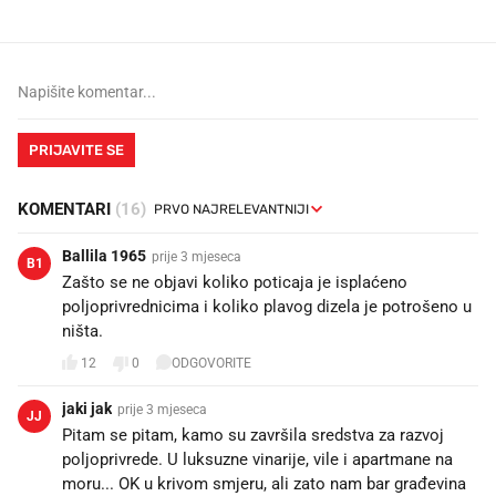
PRIJAVITE SE
KOMENTARI
(16)
Ballila 1965
prije 3 mjeseca
B1
Zašto se ne objavi koliko poticaja je isplaćeno
poljoprivrednicima i koliko plavog dizela je potrošeno u
ništa.
12
0
ODGOVORITE
jaki jak
prije 3 mjeseca
JJ
Pitam se pitam, kamo su završila sredstva za razvoj
poljoprivrede. U luksuzne vinarije, vile i apartmane na
moru... OK u krivom smjeru, ali zato nam bar građevina