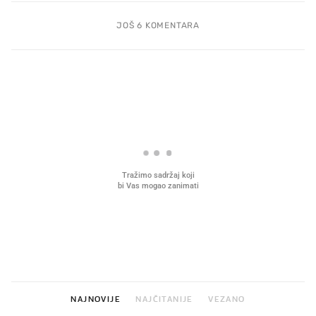
JOŠ 6 KOMENTARA
PROČITAJTE JOŠ
Mjesecima planiramo novu
Što povezuje Lexus i
kuhinju, a jednu važnu odluku
legendarnog Ponyja?
donesemo u samo deset minuta
NAJNOVIJE
NAJČITANIJE
VEZANO