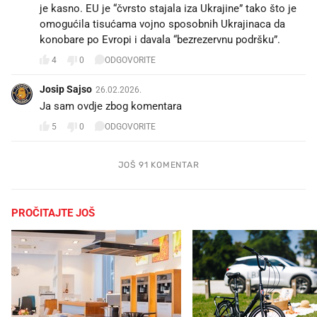
je kasno. EU je “čvrsto stajala iza Ukrajine” tako što je
omogućila tisućama vojno sposobnih Ukrajinaca da
konobare po Evropi i davala “bezrezervnu podršku”.
4
0
ODGOVORITE
Josip Sajso
26.02.2026.
Ja sam ovdje zbog komentara 🍿
5
0
ODGOVORITE
JOŠ 91 KOMENTAR
PROČITAJTE JOŠ