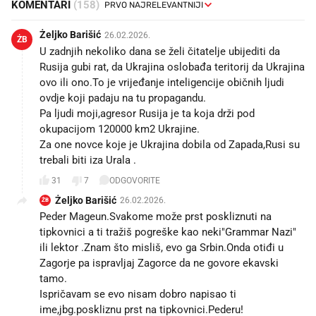
KOMENTARI
(158)
Żeljko Barišić
26.02.2026.
ŻB
U zadnjih nekoliko dana se želi čitatelje ubijediti da
Rusija gubi rat, da Ukrajina oslobađa teritorij da Ukrajina
ovo ili ono.To je vrijeđanje inteligencije običnih ljudi
ovdje koji padaju na tu propagandu.
Pa ljudi moji,agresor Rusija je ta koja drži pod
okupacijom 120000 km2 Ukrajine.
Za one novce koje je Ukrajina dobila od Zapada,Rusi su
trebali biti iza Urala .
31
7
ODGOVORITE
Żeljko Barišić
26.02.2026.
ŻB
Peder Mageun.Svakome može prst poskliznuti na
tipkovnici a ti tražiš pogreške kao neki"Grammar Nazi"
ili lektor .Znam što misliš, evo ga Srbin.Onda otiđi u
Zagorje pa ispravljaj Zagorce da ne govore ekavski
tamo.
Ispričavam se evo nisam dobro napisao ti
ime,jbg.poskliznu prst na tipkovnici.Pederu!