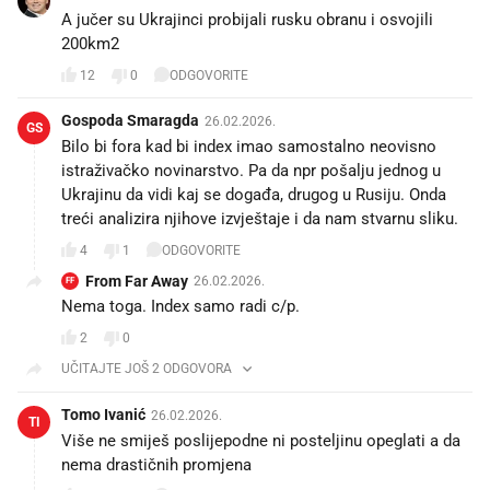
A jučer su Ukrajinci probijali rusku obranu i osvojili
200km2🤔
12
0
ODGOVORITE
Gospoda Smaragda
26.02.2026.
GS
Bilo bi fora kad bi index imao samostalno neovisno
istraživačko novinarstvo. Pa da npr pošalju jednog u
Ukrajinu da vidi kaj se događa, drugog u Rusiju. Onda
treći analizira njihove izvještaje i da nam stvarnu sliku.
4
1
ODGOVORITE
From Far Away
26.02.2026.
FF
Nema toga. Index samo radi c/p.
2
0
UČITAJTE JOŠ 2 ODGOVORA
Tomo Ivanić
26.02.2026.
TI
Više ne smiješ poslijepodne ni posteljinu opeglati a da
nema drastičnih promjena