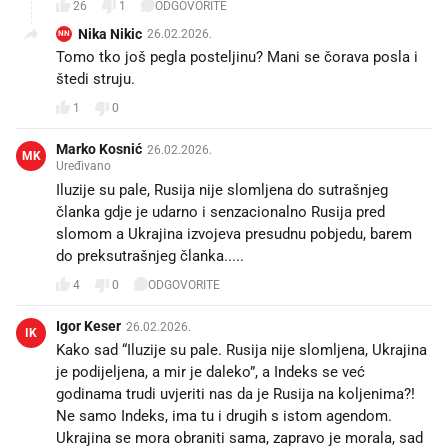
26
1
ODGOVORITE
Nika Nikic
26.02.2026.
NN
Tomo tko još pegla posteljinu? Mani se čorava posla i
štedi struju.
1
0
Marko Kosnić
26.02.2026.
MK
Uređivano
Iluzije su pale, Rusija nije slomljena do sutrašnjeg
članka gdje je udarno i senzacionalno Rusija pred
slomom a Ukrajina izvojeva presudnu pobjedu, barem
do preksutrašnjeg članka.....
4
0
ODGOVORITE
Igor Keser
26.02.2026.
IK
Kako sad “Iluzije su pale. Rusija nije slomljena, Ukrajina
je podijeljena, a mir je daleko”, a Indeks se već
godinama trudi uvjeriti nas da je Rusija na koljenima?!
Ne samo Indeks, ima tu i drugih s istom agendom.
Ukrajina se mora obraniti sama, zapravo je morala, sad