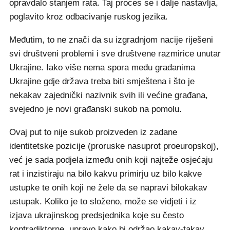
opravdalo stanjem rata. Taj proces se i dalje nastavlja,
poglavito kroz odbacivanje ruskog jezika.
Međutim, to ne znači da su izgradnjom nacije riješeni
svi društveni problemi i sve društvene razmirice unutar
Ukrajine. Iako više nema spora među građanima
Ukrajine gdje država treba biti smještena i što je
nekakav zajednički nazivnik svih ili većine građana,
svejedno je novi građanski sukob na pomolu.
Ovaj put to nije sukob proizveden iz zadane
identitetske pozicije (proruske nasuprot proeuropskoj),
već je sada podjela između onih koji najteže osjećaju
rat i inzistiraju na bilo kakvu primirju uz bilo kakve
ustupke te onih koji ne žele da se napravi bilokakav
ustupak. Koliko je to složeno, može se vidjeti i iz
izjava ukrajinskog predsjednika koje su često
kontradiktorne, upravo kako bi održao kakav-takav