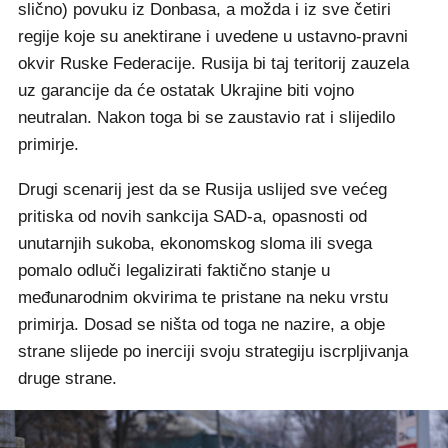
slično) povuku iz Donbasa, a možda i iz sve četiri
regije koje su anektirane i uvedene u ustavno-pravni
okvir Ruske Federacije. Rusija bi taj teritorij zauzela
uz garancije da će ostatak Ukrajine biti vojno
neutralan. Nakon toga bi se zaustavio rat i slijedilo
primirje.
Drugi scenarij jest da se Rusija uslijed sve većeg
pritiska od novih sankcija SAD-a, opasnosti od
unutarnjih sukoba, ekonomskog sloma ili svega
pomalo odluči legalizirati faktično stanje u
međunarodnim okvirima te pristane na neku vrstu
primirja. Dosad se ništa od toga ne nazire, a obje
strane slijede po inerciji svoju strategiju iscrpljivanja
druge strane.