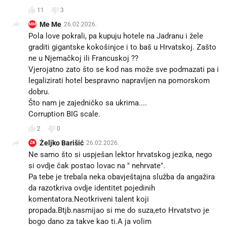
11
3
Me Me
26.02.2026.
MM
Pola love pokrali, pa kupuju hotele na Jadranu i žele
graditi gigantske kokošinjce i to baš u Hrvatskoj. Zašto
ne u Njemačkoj ili Francuskoj ??
Vjerojatno zato što se kod nas može sve podmazati pa i
legalizirati hotel bespravno napravljen na pomorskom
dobru.
Što nam je zajedničko sa ukrima....
Corruption BIG scale.
2
0
Żeljko Barišić
26.02.2026.
ŻB
Ne samo što si uspješan lektor hrvatskog jezika, nego
si ovdje čak postao lovac na " nehrvate".
Pa tebe je trebala neka obavještajna služba da angažira
da razotkriva ovdje identitet pojedinih
komentatora.Neotkriveni talent koji
propada.Btjb.nasmijao si me do suza,eto Hrvatstvo je
bogo dano za takve kao ti.A ja volim