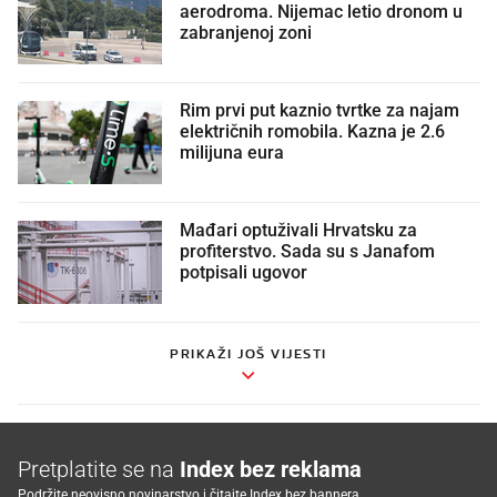
aerodroma. Nijemac letio dronom u
zabranjenoj zoni
Rim prvi put kaznio tvrtke za najam
električnih romobila. Kazna je 2.6
milijuna eura
Mađari optuživali Hrvatsku za
profiterstvo. Sada su s Janafom
potpisali ugovor
PRIKAŽI JOŠ VIJESTI
Pretplatite se na
Index bez reklama
Podržite neovisno novinarstvo i čitajte Index bez bannera.