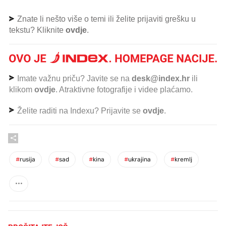
Znate li nešto više o temi ili želite prijaviti grešku u
tekstu? Kliknite
ovdje
.
Imate važnu priču? Javite se na
desk@index.hr
ili
klikom
ovdje
. Atraktivne fotografije i videe plaćamo.
Želite raditi na Indexu? Prijavite se
ovdje
.
#
rusija
#
sad
#
kina
#
ukrajina
#
kremlj