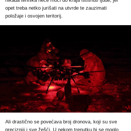
nikada tehnika neće moći do kraja istisnuti ljude, jer
opet treba netko jurišati na utvrde te zauzimati
položaje i osvojen teritorij.
Ali drastično se povećava broj dronova, koji su sve
precizniji i sve žešći. U nekom trenutku bi se moglo