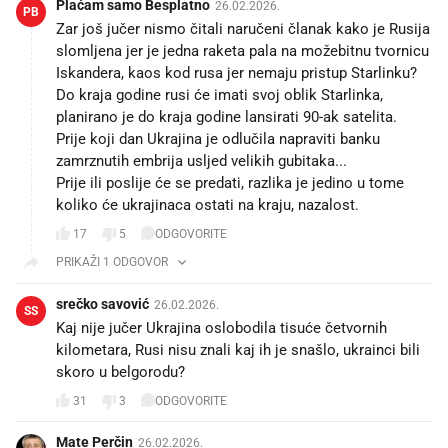
Plaćam samo Besplatno
26.02.2026.
PB
Zar još jučer nismo čitali naručeni članak kako je Rusija
slomljena jer je jedna raketa pala na možebitnu tvornicu
Iskandera, kaos kod rusa jer nemaju pristup Starlinku?
Do kraja godine rusi će imati svoj oblik Starlinka,
planirano je do kraja godine lansirati 90-ak satelita.
Prije koji dan Ukrajina je odlučila napraviti banku
zamrznutih embrija usljed velikih gubitaka...
Prije ili poslije će se predati, razlika je jedino u tome
koliko će ukrajinaca ostati na kraju, nazalost.
17
5
ODGOVORITE
PRIKAŽI 1 ODGOVOR
srečko savović
26.02.2026.
SS
Kaj nije jučer Ukrajina oslobodila tisuće četvornih
kilometara, Rusi nisu znali kaj ih je snašlo, ukrainci bili
skoro u belgorodu?
31
3
ODGOVORITE
Mate Perčin
26.02.2026.