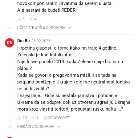
novokomponiranim Hrvatima da serem u usta.
A ti nastavi da budeš PEDER!
5
4
UČITAJTE JOŠ 6 ODGOVORA
Din Be
26.02.2026.
DB
Hrpetina gluposti o tome kako rat traje 4 godine...
Zelenski je kao katalizator...
Nije li sve počelo 2014. kada Zelenski nije bio niti u
planu ?
Kada se govori o pregovorima misli li se tada na
potpuno poniženje Ukrajne kojoj se neutralnost ionako
ne bi dozvolila?
I najvažnije... Gdje su nestala jamstva i poticanje
Ukraine da se odupre, dok uz otvorenu agresiju Ukrajna
mora kroz vlastiti teritorij propustati rusku naftu ...?
28
2
ODGOVORITE
PRIKAŽI 2 ODGOVORA