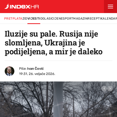
PRETPLATA
ZID
VIJESTI
OGLASI
CIJENE
SPORT
MAGAZIN
RECEPTI
KALENDA
Iluzije su pale. Rusija nije
slomljena, Ukrajina je
podijeljena, a mir je daleko
Piše:
Ivan Čović
19:31, 26. veljače 2026.
1
/
18