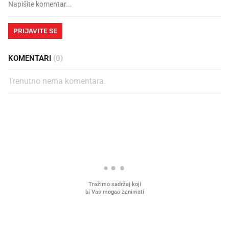
PRIJAVITE SE
KOMENTARI
(0)
Trenutno nema komentara.
PROČITAJTE JOŠ
Što povezuje Lexus i
Kako su im čepovi boca d
legendarnog Ponyja?
nagradu od 10.000 eura