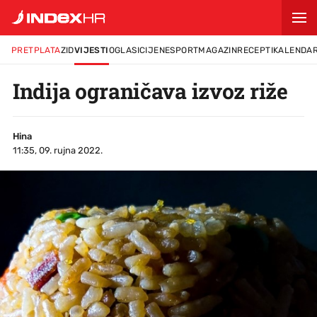
PRETPLATA
ZID
VIJESTI
OGLASI
CIJENE
SPORT
MAGAZIN
RECEPTI
KALENDA
Indija ograničava izvoz riže
Hina
11:35, 09. rujna 2022.