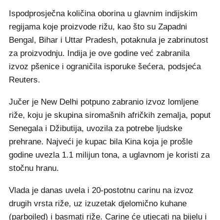
Ispodprosječna količina oborina u glavnim indijskim
regijama koje proizvode rižu, kao što su Zapadni
Bengal, Bihar i Uttar Pradesh, potaknula je zabrinutost
za proizvodnju. Indija je ove godine već zabranila
izvoz pšenice i ograničila isporuke šećera, podsjeća
Reuters.
Jučer je New Delhi potpuno zabranio izvoz lomljene
riže, koju je skupina siromašnih afričkih zemalja, poput
Senegala i Džibutija, uvozila za potrebe ljudske
prehrane. Najveći je kupac bila Kina koja je prošle
godine uvezla 1.1 milijun tona, a uglavnom je koristi za
stočnu hranu.
Vlada je danas uvela i 20-postotnu carinu na izvoz
drugih vrsta riže, uz izuzetak djelomično kuhane
(parboiled) i basmati riže. Carine će utjecati na bijelu i