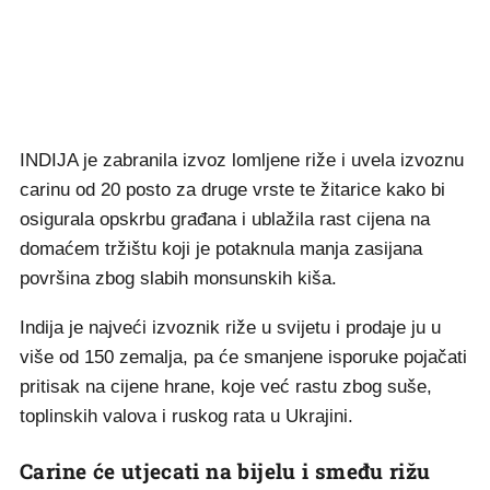
INDIJA je zabranila izvoz lomljene riže i uvela izvoznu
carinu od 20 posto za druge vrste te žitarice kako bi
osigurala opskrbu građana i ublažila rast cijena na
domaćem tržištu koji je potaknula manja zasijana
površina zbog slabih monsunskih kiša.
Indija je najveći izvoznik riže u svijetu i prodaje ju u
više od 150 zemalja, pa će smanjene isporuke pojačati
pritisak na cijene hrane, koje već rastu zbog suše,
toplinskih valova i ruskog rata u Ukrajini.
Carine će utjecati na bijelu i smeđu rižu