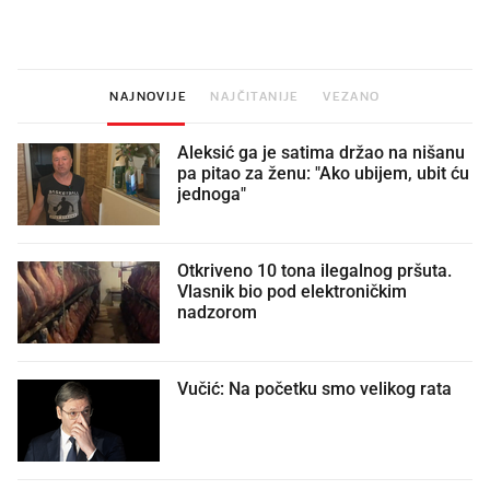
vjerovali"
NAJNOVIJE
NAJČITANIJE
VEZANO
Aleksić ga je satima držao na nišanu
pa pitao za ženu: "Ako ubijem, ubit ću
jednoga"
Otkriveno 10 tona ilegalnog pršuta.
Vlasnik bio pod elektroničkim
nadzorom
Vučić: Na početku smo velikog rata