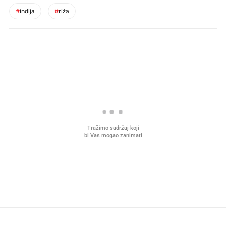
#
indija
#
riža
PROČITAJTE JOŠ
Što povezuje Lexus i
Kako su im čepovi boca d
legendarnog Ponyja?
nagradu od 10.000 eura
vjerovali"