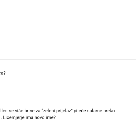
ca?
elles se više brine za “zeleni prijelaz” pileće salame preko
ri. Licemjerje ima novo ime?