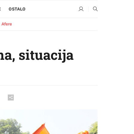
E
OSTALO
Afere
a, situacija