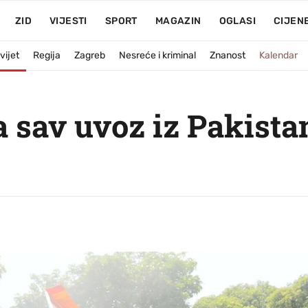
ZID
VIJESTI
SPORT
MAGAZIN
OGLASI
CIJEN
vijet
Regija
Zagreb
Nesreće i kriminal
Znanost
Kalendar
a sav uvoz iz Pakistan