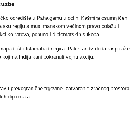
tužbe
ičko odredište u Pahalgamu u dolini Kašmira osumnjičeni
malajsku regiju s muslimanskom većinom pravo polažu i
nekoliko ratova, pobuna i diplomatskih sukoba.
u napad, što Islamabad negira. Pakistan tvrdi da raspolaže
kojima Indija kani pokrenuti vojnu akciju.
avu prekogranične trgovine, zatvaranje zračnog prostora
skih diplomata.