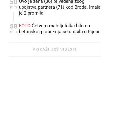
50
Ovo je žena (36) privedena zbog
min
ubojstva partnera (71) kod Broda. Imala
je 2 promila
58
FOTO
Četvero maloljetnika bilo na
min
betonskoj ploči koja se urušila u Rijeci
PRIKAŽI JOŠ VIJESTI