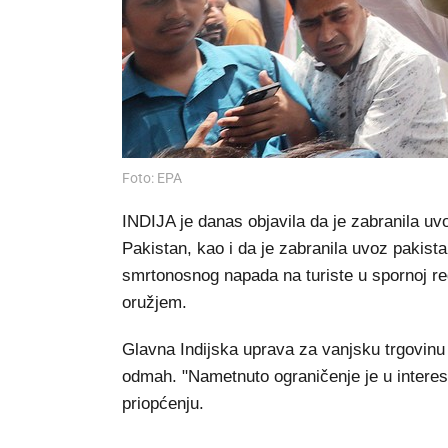
Foto: EPA
INDIJA je danas objavila da je zabranila uvoz
Pakistan, kao i da je zabranila uvoz pakist
smrtonosnog napada na turiste u spornoj re
oružjem.
Glavna Indijska uprava za vanjsku trgovinu 
odmah. "Nametnuto ograničenje je u interesu
priopćenju.