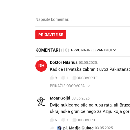
PRIJAVITE SE
KOMENTARI
(10)
PRVO NAJRELEVANTNIJI
Doktor Hilarius
03.05.2025.
DH
Kad ce Hrvatska zabranit uvoz Pakistana
9
1
ODGOVORITE
PRIKAŽI 3 ODGOVORA
Moar Goljd
03.05.2025.
Dvije nuklearne sile na rubu rata, ali Brux
ukrajinske granice nego za Aziju koja go
6
3
ODGOVORITE
pl. Matija Gubec
03.05.2025.