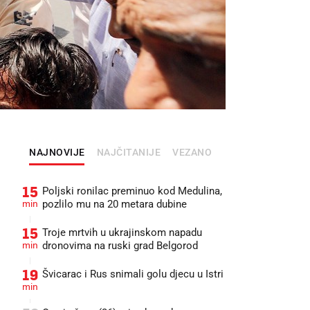
NAJNOVIJE
NAJČITANIJE
VEZANO
15
Poljski ronilac preminuo kod Medulina,
min
pozlilo mu na 20 metara dubine
15
Troje mrtvih u ukrajinskom napadu
min
dronovima na ruski grad Belgorod
19
Švicarac i Rus snimali golu djecu u Istri
min