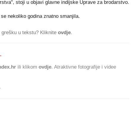
rstva", stoji u objavi glavne indijske Uprave za brodarstvo.
 se nekoliko godina znatno smanjila.
ti grešku u tekstu? Kliknite
ovdje
.
.
532.697 ČITATELJA DANAS.
dex.hr
ili klikom
ovdje
. Atraktivne fotografije i videe
.