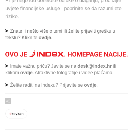
Prije nego što donesete odluke o ulaganju, pročitajte
uvjete financijske usluge i pobrinite se da razumijete
rizike.
Znate li nešto više o temi ili želite prijaviti grešku u
tekstu? Kliknite
ovdje
.
Imate važnu priču? Javite se na
desk@index.hr
ili
klikom
ovdje
. Atraktivne fotografije i videe plaćamo.
Želite raditi na Indexu? Prijavite se
ovdje
.
#
koykan