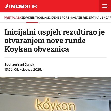
PRETPLATA
ZID
VIJESTI
OGLASI
CIJENE
SPORT
MAGAZIN
RECEPTI
KALENDA
Inicijalni uspjeh rezultirao je
otvaranjem nove runde
Koykan obveznica
Sponzorirani članak
13:26, 08. kolovoza 2025.