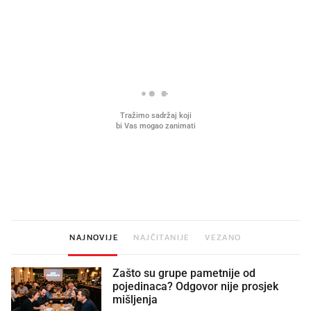
PROČITAJTE JOŠ
Što povezuje Lexus i
Kako su im čepovi boca d
legendarnog Ponyja?
nagradu od 10.000 eura
vjerovali"
NAJNOVIJE
NAJČITANIJE
VEZANO
Zašto su grupe pametnije od
pojedinaca? Odgovor nije prosjek
mišljenja