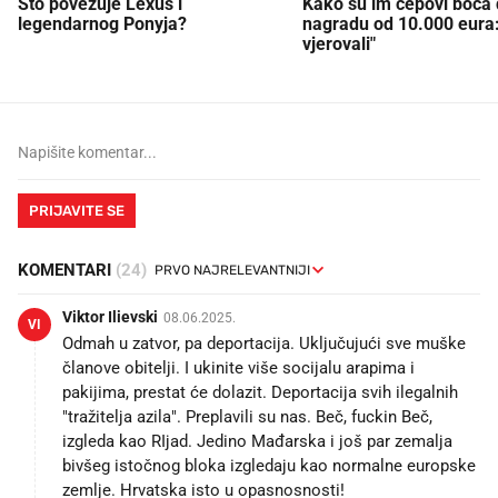
Što povezuje Lexus i
Kako su im čepovi boca d
legendarnog Ponyja?
nagradu od 10.000 eura
vjerovali"
PRIJAVITE SE
KOMENTARI
(24)
Viktor Ilievski
08.06.2025.
VI
Odmah u zatvor, pa deportacija. Uključujući sve muške
članove obitelji. I ukinite više socijalu arapima i
pakijima, prestat će dolazit. Deportacija svih ilegalnih
"tražitelja azila". Preplavili su nas. Beč, fuckin Beč,
izgleda kao RIjad. Jedino Mađarska i još par zemalja
bivšeg istočnog bloka izgledaju kao normalne europske
zemlje. Hrvatska isto u opasnosnosti!