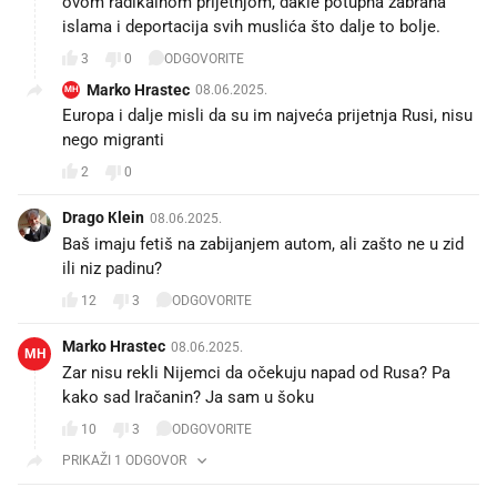
ovom radikalnom prijetnjom, dakle potupna zabrana
islama i deportacija svih muslića što dalje to bolje.
3
0
ODGOVORITE
Marko Hrastec
08.06.2025.
MH
Europa i dalje misli da su im najveća prijetnja Rusi, nisu
nego migranti
2
0
Drago Кlein
08.06.2025.
Baš imaju fetiš na zabijanjem autom, ali zašto ne u zid
ili niz padinu?
12
3
ODGOVORITE
Marko Hrastec
08.06.2025.
MH
Zar nisu rekli Nijemci da očekuju napad od Rusa? Pa
kako sad Iračanin? Ja sam u šoku
10
3
ODGOVORITE
PRIKAŽI 1 ODGOVOR