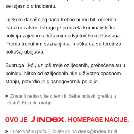
se izjasnio o incidentu.
Tijekom današnjeg dana trebao bi mu biti određen
istražni zatvor. Istragu je preuzela kriminalistička
policija zajedno s državnim odvjetništvom Passaua.
Prema trenutnim saznanjima, muškarca se tereti za
pokušaj ubojstva.
Supruga i kći, uz još troje ozlijeđenih, prebačene su u
bolnicu. Nitko od ozlijeđenih nije u životno opasnom
stanju, potvrdio je glasnogovornik policije.
Znate li nešto više o temi ili želite prijaviti grešku u
tekstu? Kliknite
ovdje
.
Imate važnu priču? Javite se na
desk@index.hr
ili