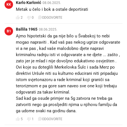
Karlo Karlović
08.06.2025.
KK
Metak u čelo i bok a ostale deportirati
2
0
ODGOVORITE
Ballila 1965
08.06.2025.
B1
Ajmo hipotetski da ga nije bilo u Švabskoj to nebi
mogao napraviti . Kad vaš pas nekog ugrize odgovarate
vi a ne pas , kad vaše malodobno djete napravi
kriminalnu radnju isti vi odgovarate a ne djete ... zašto ,
zato jer je mlad i nije dovoljno edukativno osvješten .
Ovi koje su doteglili Merkelovka Šulc i sada Merz po
direktivi Uršule niti su kulturno educirani niti pripadaju
istom svjetonazoru a rade kriminal koji graniči sa
terorizmom e pa gore sam naveo sve one koji trebaju
odgovarati za takav kriminal.
Sad kad ga osude primjer na 5g zatvora ne treba ga
zatvoriti nego ga prosljediti njima u njihovu familju da
ga udome svaki na godinu dana.
5
1
ODGOVORITE