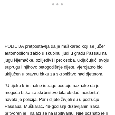
POLICIJA pretpostavlja da je muškarac koji se jučer
automobilom zabio u skupinu ljudi u gradu Passau na
jugu Njemačke, ozlijedivši pet osoba, uključujući svoju
suprugu i njihovo petogodišnje dijete, vjerojatno bio
uključen u pravnu bitku za skrbništvo nad djetetom.
"U tijeku kriminalne istrage postoje naznake da je
moguća bitka za skrbništvo bila okidač incidenta",
navela je policija. Par i dijete živjeli su u području
Passaua. Muškarac, 48-godišnji državljanin Iraka,
pritvoren je i nalazi se na ispitivanju. Nije poznato je li