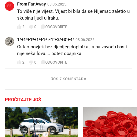
From Far Away
08.06.2025.
FF
To više nije vijest. Vijest bi bila da se Nijemac zaletio u
skupinu ljudi u Iraku.
2
0
ODGOVORITE
1¹+1²+1³+1³+1⁴ ≠1¹+2¹+3¹+4¹
08.06.2025.
Ostao covjek bez djecijeg doplatka , a na zavodu bas i
nije neka lova.... potez ocajnika 😳🤣
2
0
ODGOVORITE
JOŠ 7 KOMENTARA
PROČITAJTE JOŠ