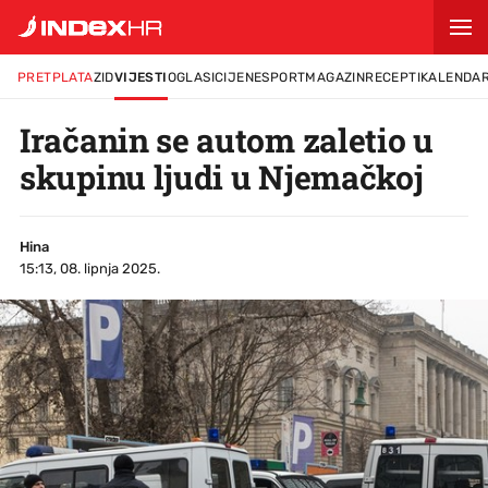
PRETPLATA
ZID
VIJESTI
OGLASI
CIJENE
SPORT
MAGAZIN
RECEPTI
KALENDA
Iračanin se autom zaletio u
skupinu ljudi u Njemačkoj
Hina
15:13, 08. lipnja 2025.