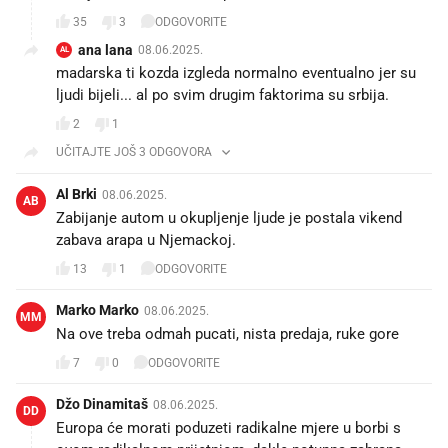
35
3
ODGOVORITE
ana lana
08.06.2025.
AL
madarska ti kozda izgleda normalno eventualno jer su
ljudi bijeli... al po svim drugim faktorima su srbija.
2
1
UČITAJTE JOŠ 3 ODGOVORA
Al Brki
08.06.2025.
AB
Zabijanje autom u okupljenje ljude je postala vikend
zabava arapa u Njemackoj.
13
1
ODGOVORITE
Marko Marko
08.06.2025.
MM
Na ove treba odmah pucati, nista predaja, ruke gore
7
0
ODGOVORITE
Džo Dinamitaš
08.06.2025.
DD
Europa će morati poduzeti radikalne mjere u borbi s