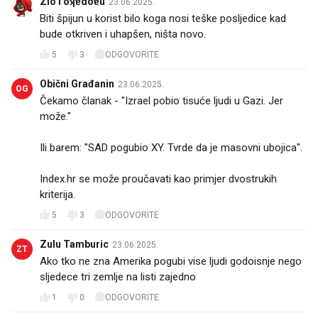
Zlo I oʞɐdoɐu
23.06.2025.
Biti špijun u korist bilo koga nosi teške posljedice kad
bude otkriven i uhapšen, ništa novo.
5
3
ODGOVORITE
Obični Građanin
23.06.2025.
OG
Čekamo članak - "Izrael pobio tisuće ljudi u Gazi. Jer
može."
Ili barem: "SAD pogubio XY. Tvrde da je masovni ubojica".
Index.hr se može proučavati kao primjer dvostrukih
kriterija.
5
3
ODGOVORITE
Zulu Tamburic
23.06.2025.
ZT
Ako tko ne zna Amerika pogubi vise ljudi godoisnje nego
sljedece tri zemlje na listi zajedno
1
0
ODGOVORITE