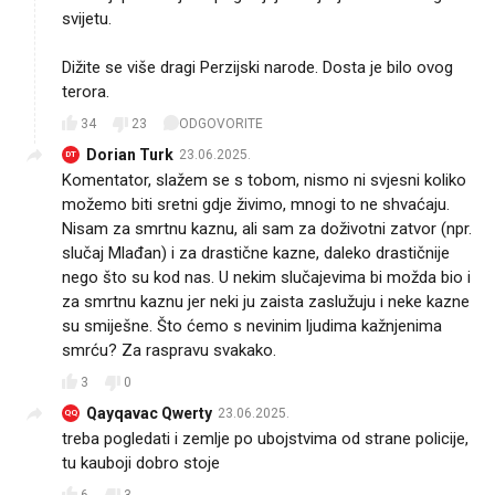
svijetu.
Dižite se više dragi Perzijski narode. Dosta je bilo ovog
terora.
34
23
ODGOVORITE
Dorian Turk
23.06.2025.
DT
Komentator, slažem se s tobom, nismo ni svjesni koliko
možemo biti sretni gdje živimo, mnogi to ne shvaćaju.
Nisam za smrtnu kaznu, ali sam za doživotni zatvor (npr.
slučaj Mlađan) i za drastične kazne, daleko drastičnije
nego što su kod nas. U nekim slučajevima bi možda bio i
za smrtnu kaznu jer neki ju zaista zaslužuju i neke kazne
su smiješne. Što ćemo s nevinim ljudima kažnjenima
smrću? Za raspravu svakako.
3
0
Qayqavac Qwerty
23.06.2025.
QQ
treba pogledati i zemlje po ubojstvima od strane policije,
tu kauboji dobro stoje
6
3