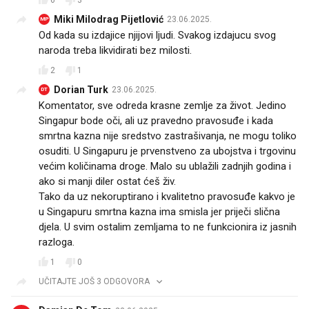
Miki Milodrag Pijetlović
23.06.2025.
MP
Od kada su izdajice njijovi ljudi. Svakog izdajucu svog
naroda treba likvidirati bez milosti.
2
1
Dorian Turk
23.06.2025.
DT
Komentator, sve odreda krasne zemlje za život. Jedino
Singapur bode oči, ali uz pravedno pravosuđe i kada
smrtna kazna nije sredstvo zastrašivanja, ne mogu toliko
osuditi. U Singapuru je prvenstveno za ubojstva i trgovinu
većim količinama droge. Malo su ublažili zadnjih godina i
ako si manji diler ostat ćeš živ.
Tako da uz nekoruptirano i kvalitetno pravosuđe kakvo je
u Singapuru smrtna kazna ima smisla jer priječi slična
djela. U svim ostalim zemljama to ne funkcionira iz jasnih
razloga.
1
0
UČITAJTE JOŠ 3 ODGOVORA