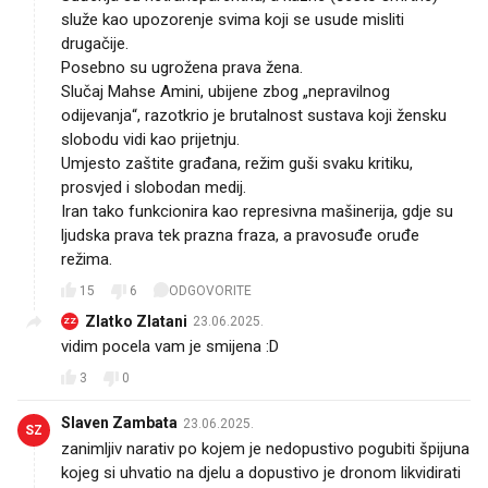
služe kao upozorenje svima koji se usude misliti
drugačije.
Posebno su ugrožena prava žena.
Slučaj Mahse Amini, ubijene zbog „nepravilnog
odijevanja“, razotkrio je brutalnost sustava koji žensku
slobodu vidi kao prijetnju.
Umjesto zaštite građana, režim guši svaku kritiku,
prosvjed i slobodan medij.
Iran tako funkcionira kao represivna mašinerija, gdje su
ljudska prava tek prazna fraza, a pravosuđe oruđe
režima.
15
6
ODGOVORITE
Zlatko Zlatani
23.06.2025.
ZZ
vidim pocela vam je smijena :D
3
0
Slaven Zambata
23.06.2025.
SZ
zanimljiv narativ po kojem je nedopustivo pogubiti špijuna
kojeg si uhvatio na djelu a dopustivo je dronom likvidirati