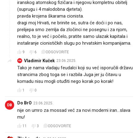
iranskog atomskog fizičara i njegovu kompletnu obitelj
(suprugu i 4 malodobna djeteta).
pravda krojena škarama cionista.
dragi moj Hrvati, ne brinite se, sutra će doći i po nas,
prelijepa smo zemlja da zločinci ne posegnu i za njom,
realno, to je već i počelo, pratite samo ulazak kapitala i
instaliranje cionističkih slugu po hrvatskim kompanijama.
9
6
ODGOVORITE
Vladimir Kuček
23.06.2025.
VK
Tako je nama vladaju feudalci koji su već isporučili državu
strancima zbog toga se i razbila Juga jer ju čitavu u
komadu nisu mogli otuđiti nego korak po korak!
1
0
Do BrO
23.06.2025.
DB
nije on umro za mossad već za novi moderni iran...slava
mu!
11
3
ODGOVORITE