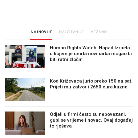
kuhinju, a jednu važnu odluku
legendarnog Ponyja?
donesemo u samo deset
minuta
NAJNOVIJE
NAJČITANIJE
VEZANO
Human Rights Watch: Napad Izraela
u kojem je umrla novinarka mogao bi
biti ratni zločin
Kod Križevaca jurio preko 150 na sat.
Prijeti mu zatvor i 2650 eura kazne
Odjeli u firmi često su nepovezani,
gubi se vrijeme i novac. Ovaj događaj
to rješava