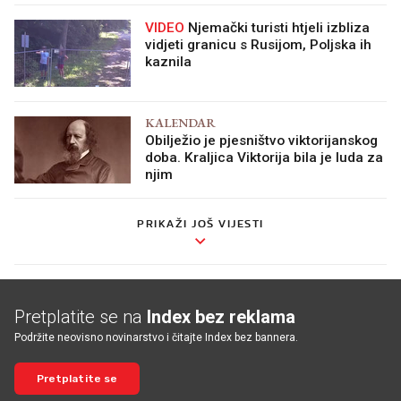
VIDEO
Njemački turisti htjeli izbliza
vidjeti granicu s Rusijom, Poljska ih
kaznila
KALENDAR
Obilježio je pjesništvo viktorijanskog
doba. Kraljica Viktorija bila je luda za
njim
PRIKAŽI JOŠ VIJESTI
Pretplatite se na
Index bez reklama
Podržite neovisno novinarstvo i čitajte Index bez bannera.
Pretplatite se