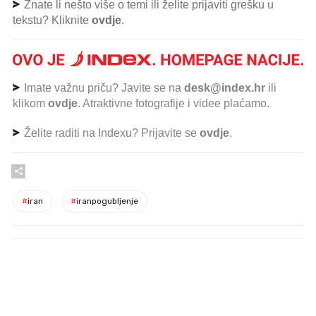
Znate li nešto više o temi ili želite prijaviti grešku u
tekstu? Kliknite
ovdje
.
Imate važnu priču? Javite se na
desk@index.hr
ili
klikom
ovdje
. Atraktivne fotografije i videe plaćamo.
Želite raditi na Indexu? Prijavite se
ovdje
.
#
iran
#
iranpogubljenje
PROČITAJTE JOŠ