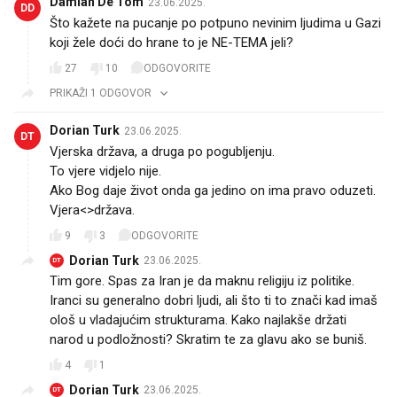
Damian De Tom
23.06.2025.
DD
Što kažete na pucanje po potpuno nevinim ljudima u Gazi
koji žele doći do hrane to je NE-TEMA jeli?
27
10
ODGOVORITE
PRIKAŽI 1 ODGOVOR
Dorian Turk
23.06.2025.
DT
Vjerska država, a druga po pogubljenju.
To vjere vidjelo nije.
Ako Bog daje život onda ga jedino on ima pravo oduzeti.
Vjera<>država.
9
3
ODGOVORITE
Dorian Turk
23.06.2025.
DT
Tim gore. Spas za Iran je da maknu religiju iz politike.
Iranci su generalno dobri ljudi, ali što ti to znači kad imaš
ološ u vladajućim strukturama. Kako najlakše držati
narod u podložnosti? Skratim te za glavu ako se buniš.
4
1
Dorian Turk
23.06.2025.
DT