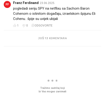
Franz Ferdinand
23.06.2025.
FF
pogledadi seriju SPY na netflixu sa Sachom Baron
Cohenom o istinitom događaju, izraelskom špijunu Eli
Cohenu.. špije su uvijek ubijali
1
0
ODGOVORITE
JOŠ 13 KOMENTARA
PROČITAJTE JOŠ
Mjesecima planiramo novu
Što povezuje Lexus i