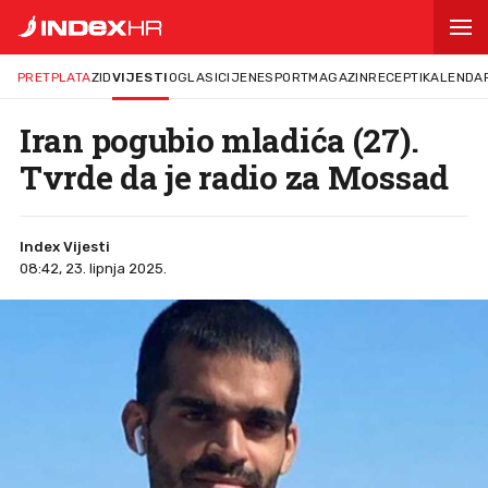
PRETPLATA
ZID
VIJESTI
OGLASI
CIJENE
SPORT
MAGAZIN
RECEPTI
KALENDA
Iran pogubio mladića (27).
Tvrde da je radio za Mossad
Index Vijesti
08:42, 23. lipnja 2025.