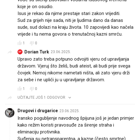
koje je on osudio.
Isus je rekao da njime prestaje stari zakon vrijediti.
Sud za grijeh nije sada, niti je ljudima dano da danas
sude, sud dolazi na kraju života. 10 zapovijedi kao načela
vrijede i tu nema govora o trenutačnoj kazni smrću.
1
0
Dorian Turk
23.06.2025.
DT
Upravo zato treba potpuno odvojiti vjeru od upravljanja
državom. Vjeruj što želiš, budi ateist, ali budi prije svega
čovjek. Nemoj nikome nametati ništa, ali zato vjeru drži
za sebe i ne uplići ju u upravljanje državom.
1
0
UČITAJTE JOŠ 1 ODGOVOR
Drugovi i drugarice
23.06.2025.
Iransko pogubljenje navodnog špijuna još je jedan primjer
kako režim koristi pravosuđe za širenje straha i
eliminaciju protivnika.
Suđenja su netransparentna, a kazne (često smrtne)