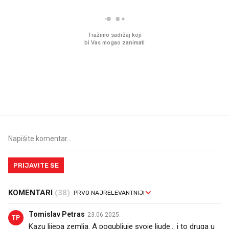
Mjesecima planiramo novu
Što povezuje Lexus i
kuhinju, a jednu važnu odluku
legendarnog Ponyja?
donesemo u samo deset
minuta
PRIJAVITE SE
KOMENTARI
(38)
Tomislav Petras
23.06.2025.
TP
Kazu lijepa zemlja. A pogubljuje svoje ljude... i to druga u