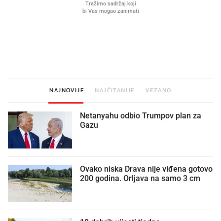
Što povezuje Lexus i
Kako su im čepovi boca d
legendarnog Ponyja?
nagradu od 10.000 eura
vjerovali"
NAJNOVIJE
NAJČITANIJE
VEZANO
Netanyahu odbio Trumpov plan za
Gazu
Ovako niska Drava nije viđena gotovo
200 godina. Orljava na samo 3 cm