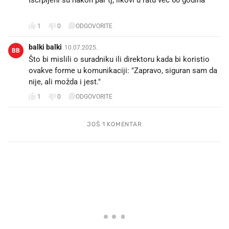
😂
1
0
ODGOVORITE
balki balki
10.07.2025.
BB
Što bi mislili o suradniku ili direktoru kada bi koristio
ovakve forme u komunikaciji: "Zapravo, siguran sam da
nije, ali možda i jest."
1
0
ODGOVORITE
JOŠ 1 KOMENTAR
PROČITAJTE JOŠ