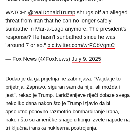
WATCH:
@realDonaldTrump
shrugs off an alleged
threat from Iran that he can no longer safely
sunbathe in Mar-a-Lago anymore. The president's
response? He hasn't sunbathed since he was
"around 7 or so."
pic.twitter.com/wrFCbVgntC
— Fox News (@FoxNews)
July 9, 2025
Dodao je da ga prijetnja ne zabrinjava. "Valjda je to
prijetnja. Zapravo, siguran sam da nije, ali možda i
jest", rekao je Trump. Laridžanijeve riječi dolaze svega
nekoliko dana nakon što je Trump izjavio da bi
apsolutno ponovno razmotrio bombardiranje Irana,
nakon što su američke snage u lipnju izvele napade na
tri ključna iranska nuklearna postrojenja.