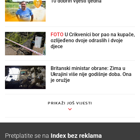
10 dobrih vijesti tjedna
FOTO
U Crikvenici bor pao na kupače,
ozlijeđeno dvoje odraslih i dvoje
djece
Britanski ministar obrane: Zima u
Ukrajini više nije godišnje doba. Ona
je oružje
PRIKAŽI JOŠ VIJESTI
Pretplatite se na
Index bez reklama