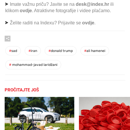
Imate važnu priču? Javite se na
desk@index.hr
ili
klikom
ovdje
. Atraktivne fotografije i videe plaćamo.
Želite raditi na Indexu? Prijavite se
ovdje
.
#
sad
#
iran
#
donald trump
#
ali hamenei
#
mohammad-javad laridžani
PROČITAJTE JOŠ