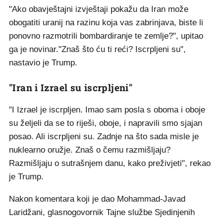
"Ako obavještajni izvještaji pokažu da Iran može
obogatiti uranij na razinu koja vas zabrinjava, biste li
ponovno razmotrili bombardiranje te zemlje?", upitao
ga je novinar."Znaš što ću ti reći? Iscrpljeni su",
nastavio je Trump.
"Iran i Izrael su iscrpljeni"
"I Izrael je iscrpljen. Imao sam posla s oboma i oboje
su željeli da se to riješi, oboje, i napravili smo sjajan
posao. Ali iscrpljeni su. Zadnje na što sada misle je
nuklearno oružje. Znaš o čemu razmišljaju?
Razmišljaju o sutrašnjem danu, kako preživjeti", rekao
je Trump.
Nakon komentara koji je dao Mohammad-Javad
Laridžani, glasnogovornik Tajne službe Sjedinjenih