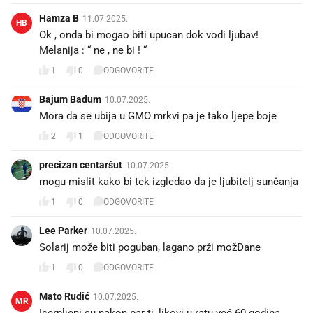
Hamza B
11.07.2025.
HB
Ok , onda bi mogao biti upucan dok vodi ljubav!
Melanija : “ ne , ne bi ! “
1
0
ODGOVORITE
Bajum Badum
10.07.2025.
Mora da se ubija u GMO mrkvi pa je tako ljepe boje
2
1
ODGOVORITE
precizan centaršut
10.07.2025.
mogu mislit kako bi tek izgledao da je ljubitelj sunčanja
1
0
ODGOVORITE
Lee Parker
10.07.2025.
Solarij može biti poguban, lagano prži možĐane 😇
1
0
ODGOVORITE
Mato Rudić
10.07.2025.
MR
Iscrpljeni su nakon par tj, likovi u ratu već 60 godina 😂