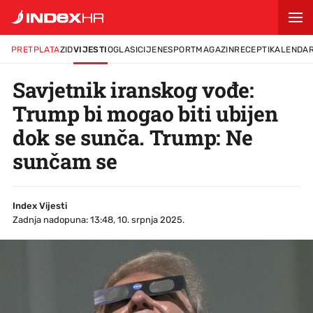
PRETPLATA
ZID
VIJESTI
OGLASI
CIJENE
SPORT
MAGAZIN
RECEPTI
KALENDA
Savjetnik iranskog vođe:
Trump bi mogao biti ubijen
dok se sunča. Trump: Ne
sunčam se
Index Vijesti
Zadnja nadopuna: 13:48, 10. srpnja 2025.