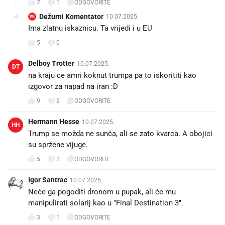
7
1
ODGOVORITE
Dežurni Komentator
10.07.2025.
DK
Ima zlatnu iskaznicu. Ta vrijedi i u EU
5
0
Delboy Trotter
10.07.2025.
DT
na kraju ce amri koknut trumpa pa to iskorititi kao
izgovor za napad na iran :D
9
2
ODGOVORITE
Hermann Hesse
10.07.2025.
HH
Trump se možda ne sunča, ali se zato kvarca. A obojici
su spržene vijuge.
5
2
ODGOVORITE
Igor Santrac
10.07.2025.
Neće ga pogoditi dronom u pupak, ali će mu
manipulirati solarij kao u "Final Destination 3".
3
1
ODGOVORITE