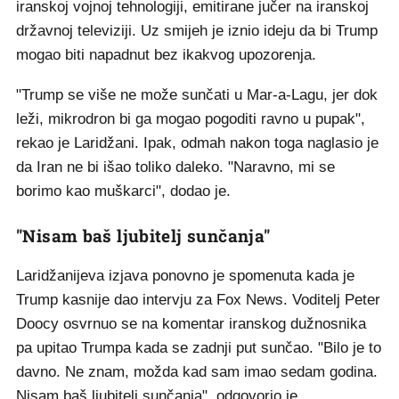
iranskoj vojnoj tehnologiji, emitirane jučer na iranskoj
državnoj televiziji. Uz smijeh je iznio ideju da bi Trump
mogao biti napadnut bez ikakvog upozorenja.
"Trump se više ne može sunčati u Mar-a-Lagu, jer dok
leži, mikrodron bi ga mogao pogoditi ravno u pupak",
rekao je Laridžani. Ipak, odmah nakon toga naglasio je
da Iran ne bi išao toliko daleko. "Naravno, mi se
borimo kao muškarci", dodao je.
"Nisam baš ljubitelj sunčanja"
Laridžanijeva izjava ponovno je spomenuta kada je
Trump kasnije dao intervju za Fox News. Voditelj Peter
Doocy osvrnuo se na komentar iranskog dužnosnika
pa upitao Trumpa kada se zadnji put sunčao. "Bilo je to
davno. Ne znam, možda kad sam imao sedam godina.
Nisam baš ljubitelj sunčanja", odgovorio je.