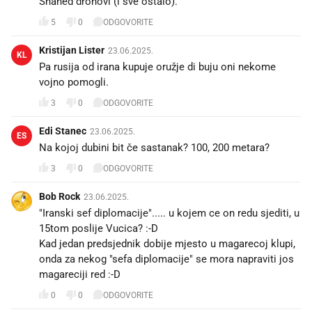
Shahed dronovi (i sve ostalo).
5
0
ODGOVORITE
Kristijan Lister
23.06.2025.
KL
Pa rusija od irana kupuje oružje di buju oni nekome
vojno pomogli.
3
0
ODGOVORITE
Edi Stanec
23.06.2025.
ES
Na kojoj dubini bit če sastanak? 100, 200 metara?
3
0
ODGOVORITE
Bob Rock
23.06.2025.
"Iranski sef diplomacije"..... u kojem ce on redu sjediti, u
15tom poslije Vucica? :-D
Kad jedan predsjednik dobije mjesto u magarecoj klupi,
onda za nekog "sefa diplomacije" se mora napraviti jos
magareciji red :-D
0
0
ODGOVORITE