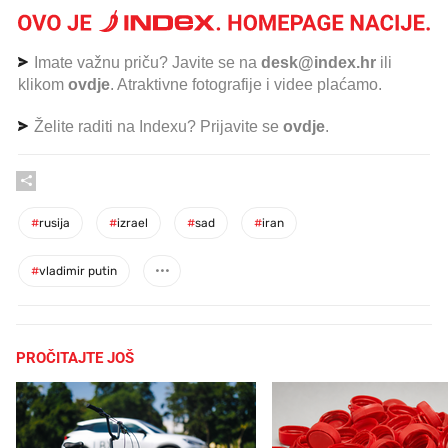
Imate važnu priču? Javite se na
desk@index.hr
ili
klikom
ovdje
. Atraktivne fotografije i videe plaćamo.
Želite raditi na Indexu? Prijavite se
ovdje
.
#
rusija
#
izrael
#
sad
#
iran
#
vladimir putin
PROČITAJTE JOŠ