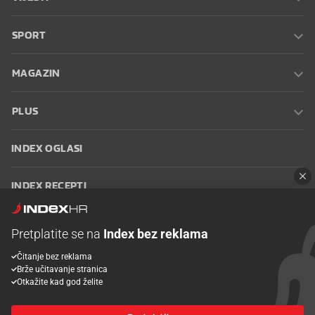
SPORT
MAGAZIN
PLUS
INDEX OGLASI
INDEX RECEPTI
INFO
Pretplatite se na
Index bez reklama
Čitanje bez reklama
Oglašavanje
Zaposli se na Indexu
Kontakt
Impressum
Uvjeti
Brže učitavanje stranica
korištenja
Postavke kolačića
Otkažite kad god želite