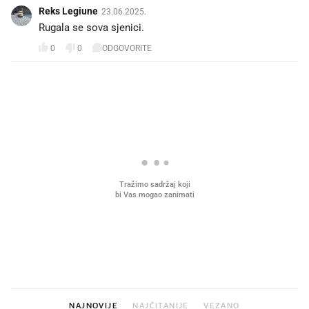
Reks Legiune
23.06.2025.
Rugala se sova sjenici. 🐥
0
0
ODGOVORITE
PROČITAJTE JOŠ
Što povezuje Lexus i
Kako su im čepovi boca d
legendarnog Ponyja?
nagradu od 10.000 eura
vjerovali"
NAJNOVIJE
NAJČITANIJE
VEZANO