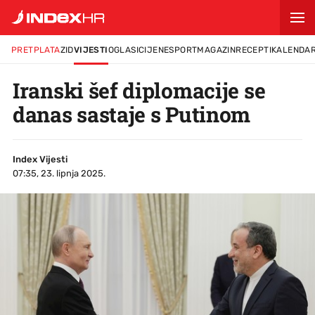
PRETPLATA
ZID
VIJESTI
OGLASI
CIJENE
SPORT
MAGAZIN
RECEPTI
KALENDA
Iranski šef diplomacije se
danas sastaje s Putinom
Index Vijesti
07:35, 23. lipnja 2025.