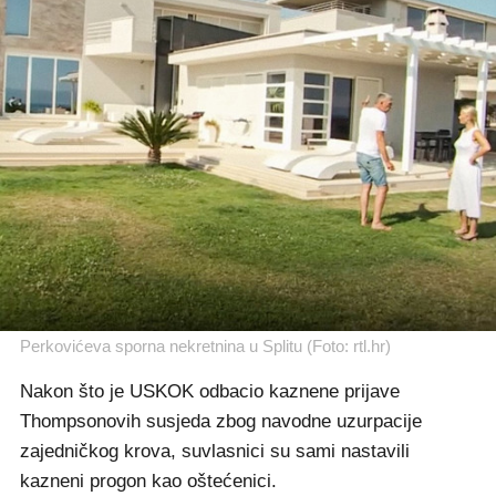
Perkovićeva sporna nekretnina u Splitu (Foto: rtl.hr)
Nakon što je USKOK odbacio kaznene prijave
Thompsonovih susjeda zbog navodne uzurpacije
zajedničkog krova, suvlasnici su sami nastavili
kazneni progon kao oštećenici.