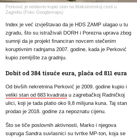
Perković je nedavno kupio stan na Maksimirskoj cesti u
Zagrebu (Foto: Googlemaps)
Index je već izvještavao da je HDS ZAMP ulagao u tu
zgradu, što su istraživali DORH i Porezna uprava zbog
sumnji da je projekt financiran novcem stečenim
koruptivnim radnjama 2007. godine, kada je Perković
kupio zemljište za gradnju.
Dobit od 384 tisuće eura, plaća od 811 eura
Od bivših nekretnina Perković je 2009. godine kupio i
veliki stan od 683 kvadrata
u zagrebačkoj Radničkoj
ulici, koji je tada platio oko 9,8 milijuna kuna. Taj stan
prodao je 2018. godine za nepoznatu cijenu.
Što se tiče poslovnih aktivnosti, Marko i njegova
supruga Sandra suvlasnici su tvrtke MP-ton, koja se