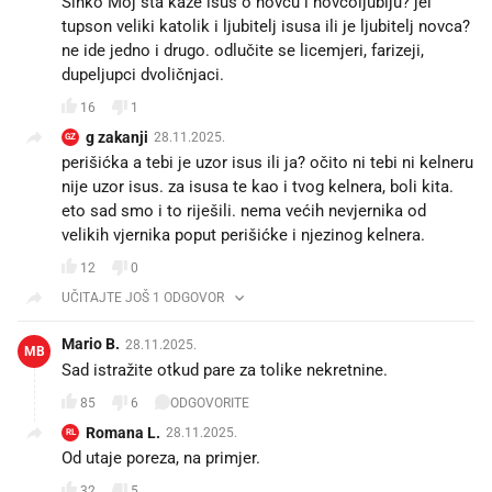
Sinko Moj šta kaže isus o novcu i novcoljublju? jel
tupson veliki katolik i ljubitelj isusa ili je ljubitelj novca?
ne ide jedno i drugo. odlučite se licemjeri, farizeji,
dupeljupci dvoličnjaci.
16
1
g zakanji
28.11.2025.
GZ
perišićka a tebi je uzor isus ili ja? očito ni tebi ni kelneru
nije uzor isus. za isusa te kao i tvog kelnera, boli kita.
eto sad smo i to riješili. nema većih nevjernika od
velikih vjernika poput perišićke i njezinog kelnera.
12
0
UČITAJTE JOŠ 1 ODGOVOR
Mario B.
28.11.2025.
MB
Sad istražite otkud pare za tolike nekretnine.
85
6
ODGOVORITE
Romana L.
28.11.2025.
RL
Od utaje poreza, na primjer.
32
5