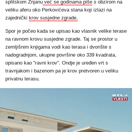
splitskom Žnjanu
već se godinama piše
s obzirom na
veliku aferu oko Perkovićeva stana koji izlazi na
zajednički
krov susjedne zgrade.
Spor je počeo kada se upisao kao vlasnik velike terase
na ravnom krovu susjedne zgrade. Taj se prostor u
zemljišnim knjigama vodi kao terasa i dvorište s
nadogradnjom, ukupne površine oko 339 kvadrata,
opisano kao "ravni krov". Ondje je uređen vrt s
travnjakom i bazenom pa je krov pretvoren u veliku
privatnu terasu.