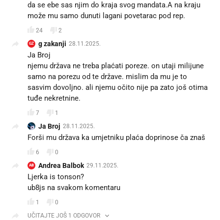
da se ebe sas njim do kraja svog mandata.A na kraju
može mu samo dunuti lagani povetarac pod rep.
24
2
g zakanji
28.11.2025.
GZ
Ja Broj
njemu država ne treba plaćati poreze. on utaji milijune
samo na porezu od te države. mislim da mu je to
sasvim dovoljno. ali njemu očito nije pa zato još otima
tuđe nekretnine.
7
1
Ja Broj
28.11.2025.
Forši mu država ka umjetniku plaća doprinose ča znaš
6
0
Andrea Balbok
29.11.2025.
AB
Ljerka is tonson?
ub8js na svakom komentaru
1
0
UČITAJTE JOŠ 1 ODGOVOR