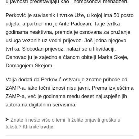
u javnosti predstavljaju kao Thompsonovi menadžeri.
Perković je suvlasnik i tvrtke Uže, u kojoj ima 50 posto
udjela, a partner mu je Ante Padovan. Ta je tvrtka
godinama neaktivna, premda je osnovana za pružanje
usluga vezanih uz vodni prijevoz. Još jedna njegova
tvrtka, Slobodan prijevoz, nalazi se u likvidaciji.
Osnovao ju je zajedno s članom obitelji Marka Skeje,
Domagojem Skejom.
Valja dodati da Perković ostvaruje znatne prihode od
ZAMP-a, iako točni iznosi nisu javni. Prema izvješćima
ZAMP-a, već je godinama među deset najuspješnijih
autora na digitalnim servisima.
Znate li nešto više o temi ili želite prijaviti grešku u
tekstu? Kliknite
ovdje
.