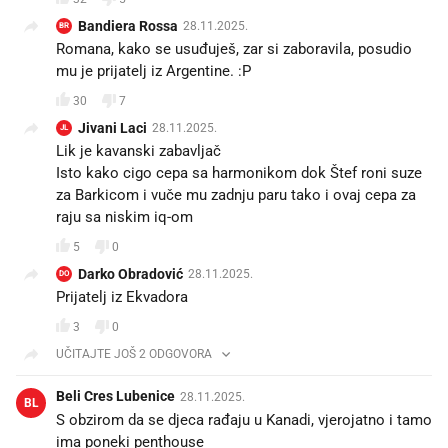
Bandiera Rossa
28.11.2025.
BR
Romana, kako se usuđuješ, zar si zaboravila, posudio
mu je prijatelj iz Argentine. :P
30
7
Jivani Laci
28.11.2025.
JL
Lik je kavanski zabavljač
Isto kako cigo cepa sa harmonikom dok Štef roni suze
za Barkicom i vuče mu zadnju paru tako i ovaj cepa za
raju sa niskim iq-om
5
0
Darko Obradović
28.11.2025.
DO
Prijatelj iz Ekvadora
3
0
UČITAJTE JOŠ 2 ODGOVORA
Beli Cres Lubenice
28.11.2025.
BL
S obzirom da se djeca rađaju u Kanadi, vjerojatno i tamo
ima poneki penthouse