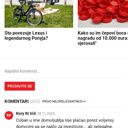
Što povezuje Lexus i
Kako su im čepovi boca d
legendarnog Ponyja?
nagradu od 10.000 eura
vjerovali"
PRIJAVITE SE
KOMENTARI
(263)
Rory RI Vid
28.11.2025.
RR
Coban u ime domoljublja nije plaćao porez voljenoj
domovini pa se našlo za investicije…. ali nelegalne.