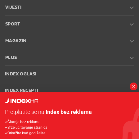
VIJESTI
SPORT
MAGAZIN
PLUS
INDEX OGLASI
INDEX RECEPTI
INFO
Pretplatite se na
Index bez reklama
Čitanje bez reklama
Oglašavanje
Zaposli se na Indexu
Kontakt
Impressum
Uvjeti
Brže učitavanje stranica
korištenja
Postavke kolačića
Otkažite kad god želite