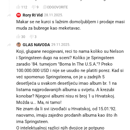
112
9
ODGOVORITE
Rory RI Vid
28.11.2025.
RR
Makar se ne kurci s lažnim domoljubljem i prodaje masi
muda za bubrege kao meketavac.
30
3
GLAS NAVODA
29.11.2025.
Koji, glupane neopjevani, reci to nama koliko su Nelson
i Springsteen dugo na sceni? Koliko je Springsteen
zaradio '84. turnejom "Borna In The U.S.A."? Preko
100.000.000 USD i nije se usudio ne platiti porez. Kad si
već spomenuo Springsteena, on je u zadnjih 5
desetljeća u svakom desetljeću imao album br. 1 na
listama najprodavanijih albuma u svijetu. A krezubi
konobar? Njegovi albumi nisu ni broj 1 u Hrvatskoj.
Možda u... Ma, ni tamo!
Ne znam da li svi izvođači u Hrvatskoj, od 15.01.'92.
naovamo, imaju zajedno prodanih albuma kao što ih
ima Springsteen.
O intelektualnoj razlici njih dvojice je potpuno