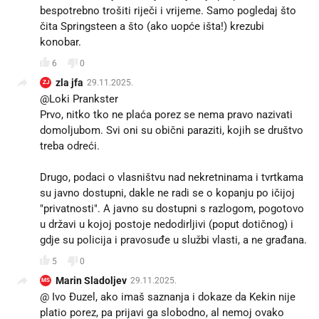
bespotrebno trošiti riječi i vrijeme. Samo pogledaj što
čita Springsteen a što (ako uopće išta!) krezubi
konobar.
6
0
zla jfa
29.11.2025.
ZJ
@Loki Prankster
Prvo, nitko tko ne plaća porez se nema pravo nazivati
domoljubom. Svi oni su obični paraziti, kojih se društvo
treba odreći.
Drugo, podaci o vlasništvu nad nekretninama i tvrtkama
su javno dostupni, dakle ne radi se o kopanju po ičijoj
"privatnosti". A javno su dostupni s razlogom, pogotovo
u državi u kojoj postoje nedodirljivi (poput dotičnog) i
gdje su policija i pravosuđe u službi vlasti, a ne građana.
5
0
Marin Sladoljev
29.11.2025.
MS
@ Ivo Đuzel, ako imaš saznanja i dokaze da Kekin nije
platio porez, pa prijavi ga slobodno, al nemoj ovako