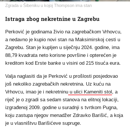
Zgrada u Šibeniku u kojoj Thompson ima stan
Istraga zbog nekretnine u Zagrebu
Perković je godinama živio na zagrebačkom Vrhovcu,
a nedavno je kupio novi stan na Maksimirskoj cesti u
Zagrebu. Stan je kupljen u siječnju 2024. godine, ima
88,79 kvadrata neto korisne površine i opterećen je
kreditom kod Erste banke u visini od 215 tisuća eura.
Valja naglasiti da je Perković u prošlosti posjedovao
još nekoliko zagrebačkih nekretnina. Uz kuću na
Vrhovcu, imao je i nekretninu
u ulici Kameniti stol
, a
riječ je o zgradi sa sedam stanova na elitnoj lokaciji,
izgrađenoj 2009. godine u suradnji s tvrtkom Pugna,
koju zastupa njegov menadžer Zdravko Barišić, a koja
je u vlasništvu Barišićeve supruge.