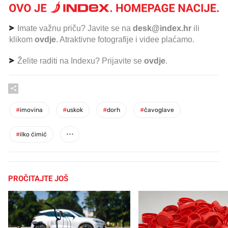
Imate važnu priču? Javite se na
desk@index.hr
ili
klikom
ovdje
. Atraktivne fotografije i videe plaćamo.
Želite raditi na Indexu? Prijavite se
ovdje
.
#
imovina
#
uskok
#
dorh
#
čavoglave
#
ilko ćimić
PROČITAJTE JOŠ