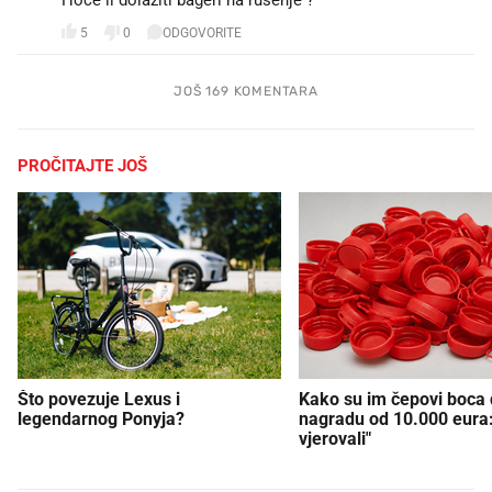
Hoće li dolaziti bageri na rušenje ?
5
0
ODGOVORITE
JOŠ 169 KOMENTARA
PROČITAJTE JOŠ
Što povezuje Lexus i
Kako su im čepovi boca d
legendarnog Ponyja?
nagradu od 10.000 eura
vjerovali"