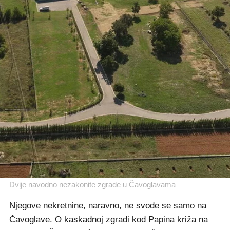
Dvije navodno nezakonite zgrade u Čavoglavama
Njegove nekretnine, naravno, ne svode se samo na
Čavoglave. O kaskadnoj zgradi kod Papina križa na