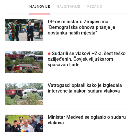
NAJNOVIJE
NAJČITANIJE
VEZANO
DP-ov ministar u Zmijavcima:
"Demografska obnova pitanje je
opstanka naših mjesta"
Sudarili se vlakovi HŽ-a, šest teško
ozlijeđenih. Čovjek viljuškarom
spašavao ljude
Vatrogasci opisali kako je izgledala
intervencija nakon sudara vlakova
Ministar Medved se oglasio o sudaru
vlakova