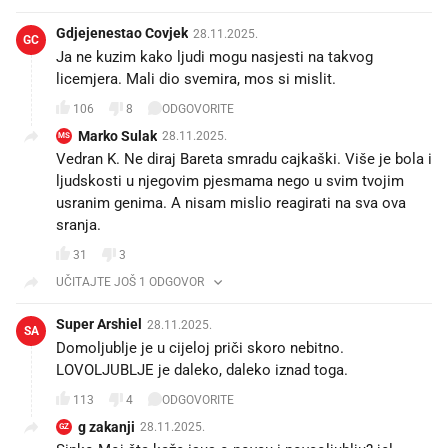
Gdjejenestao Covjek
28.11.2025.
GC
Ja ne kuzim kako ljudi mogu nasjesti na takvog
licemjera. Mali dio svemira, mos si mislit.
106
8
ODGOVORITE
Marko Sulak
28.11.2025.
MS
Vedran K. Ne diraj Bareta smradu cajkaški. Više je bola i
ljudskosti u njegovim pjesmama nego u svim tvojim
usranim genima. A nisam mislio reagirati na sva ova
sranja.
31
3
UČITAJTE JOŠ 1 ODGOVOR
Super Arshiel
28.11.2025.
SA
Domoljublje je u cijeloj priči skoro nebitno.
LOVOLJUBLJE je daleko, daleko iznad toga.
113
4
ODGOVORITE
g zakanji
28.11.2025.
GZ