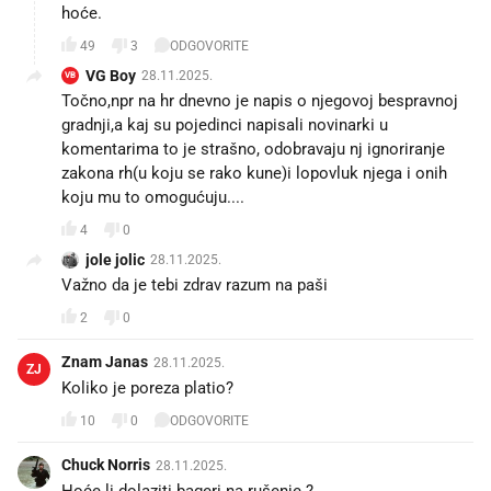
hoće.
49
3
ODGOVORITE
VG Boy
28.11.2025.
VB
Točno,npr na hr dnevno je napis o njegovoj bespravnoj
gradnji,a kaj su pojedinci napisali novinarki u
komentarima to je strašno, odobravaju nj ignoriranje
zakona rh(u koju se rako kune)i lopovluk njega i onih
koju mu to omogućuju....
4
0
jole jolic
28.11.2025.
Važno da je tebi zdrav razum na paši
2
0
Znam Janas
28.11.2025.
ZJ
Koliko je poreza platio?
10
0
ODGOVORITE
Chuck Norris
28.11.2025.