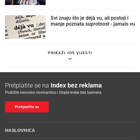
Svi znaju što je déjà vu, ali postoji i
manje poznata suprotnost - jamais vu
PRIKAŽI JOŠ VIJESTI
Pretplatite se na
Index bez reklama
Podržite neovisno novinarstvo i čitajte Index bez bannera.
Pretplatite se
NASLOVNICA