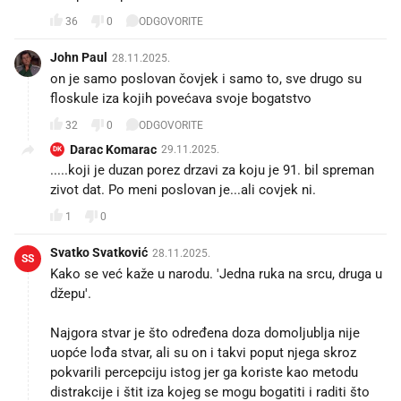
36
0
ODGOVORITE
John Paul
28.11.2025.
on je samo poslovan čovjek i samo to, sve drugo su
floskule iza kojih povećava svoje bogatstvo
32
0
ODGOVORITE
Darac Komarac
29.11.2025.
DK
.....koji je duzan porez drzavi za koju je 91. bil spreman
zivot dat. Po meni poslovan je...ali covjek ni.
1
0
Svatko Svatković
28.11.2025.
SS
Kako se već kaže u narodu. 'Jedna ruka na srcu, druga u
džepu'.
Najgora stvar je što određena doza domoljublja nije
uopće lođa stvar, ali su on i takvi poput njega skroz
pokvarili percepciju istog jer ga koriste kao metodu
distrakcije i štit iza kojeg se mogu bogatiti i raditi što