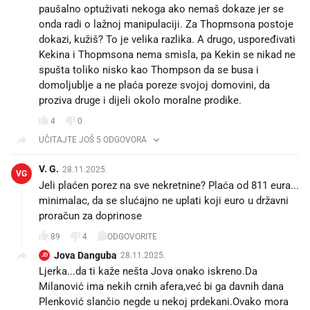
paušalno optuživati nekoga ako nemaš dokaze jer se
onda radi o lažnoj manipulaciji. Za Thopmsona postoje
dokazi, kužiš? To je velika razlika. A drugo, uspoređivati
Kekina i Thopmsona nema smisla, pa Kekin se nikad ne
spušta toliko nisko kao Thompson da se busa i
domoljublje a ne plaća poreze svojoj domovini, da
proziva druge i dijeli okolo moralne prodike.
4
0
UČITAJTE JOŠ 5 ODGOVORA
V. G.
28.11.2025.
VG
Jeli plaćen porez na sve nekretnine? Plaća od 811 eura...
minimalac, da se slućajno ne uplati koji euro u državni
proračun za doprinose
89
4
ODGOVORITE
Jova Danguba
28.11.2025.
JD
Ljerka...da ti kaže nešta Jova onako iskreno.Da
Milanović ima nekih crnih afera,već bi ga davnih dana
Plenković slančio negde u nekoj prdekani.Ovako mora