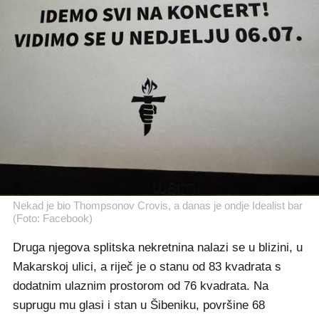
Nekad je bio Thompsonov Crovis, a danas je ondje Idealist bar
(Foto: Facebook)
Druga njegova splitska nekretnina nalazi se u blizini, u
Makarskoj ulici, a riječ je o stanu od 83 kvadrata s
dodatnim ulaznim prostorom od 76 kvadrata. Na
suprugu mu glasi i stan u Šibeniku, površine 68