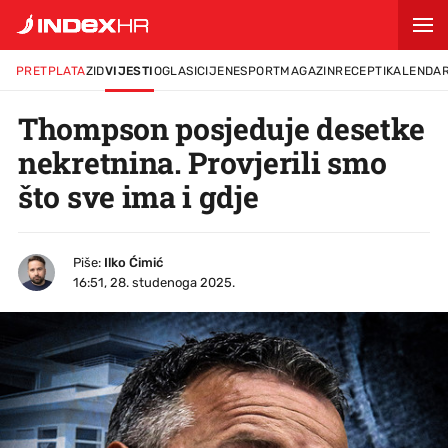
PRETPLATA
ZID
VIJESTI
OGLASI
CIJENE
SPORT
MAGAZIN
RECEPTI
KALENDA
Thompson posjeduje desetke
nekretnina. Provjerili smo
što sve ima i gdje
Piše:
Ilko Ćimić
16:51, 28. studenoga 2025.