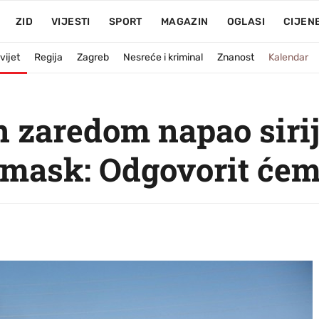
ZID
VIJESTI
SPORT
MAGAZIN
OGLASI
CIJEN
vijet
Regija
Zagreb
Nesreće i kriminal
Znanost
Kalendar
an zaredom napao siri
amask: Odgovorit će