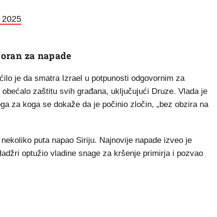
, 2025
ovoran za napade
pćilo je da smatra Izrael u potpunosti odgovornim za
 obećalo zaštitu svih građana, uključujući Druze. Vlada je
koga za koga se dokaže da je počinio zločin, „bez obzira na
 nekoliko puta napao Siriju. Najnovije napade izveo je
Hadžri optužio vladine snage za kršenje primirja i pozvao