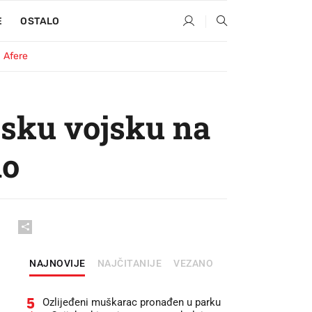
E
OSTALO
Afere
jsku vojsku na
mo
NAJNOVIJE
NAJČITANIJE
VEZANO
5
Ozlijeđeni muškarac pronađen u parku