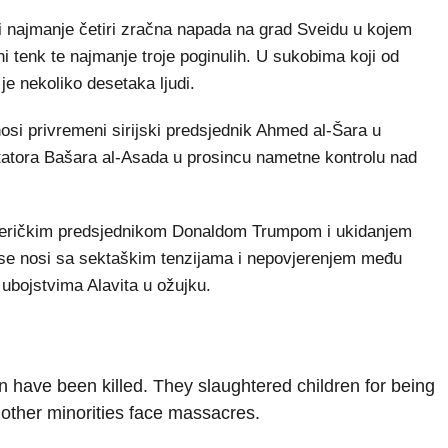
 i najmanje četiri zračna napada na grad Sveidu u kojem
ni tenk te najmanje troje poginulih. U sukobima koji od
o je nekoliko desetaka ljudi.
nosi privremeni sirijski predsjednik Ahmed al-Šara u
tatora Bašara al-Asada u prosincu nametne kontrolu nad
meričkim predsjednikom Donaldom Trumpom i ukidanjem
 se nosi sa sektaškim tenzijama i nepovjerenjem među
bojstvima Alavita u ožujku.
 have been killed. They slaughtered children for being
 other minorities face massacres.