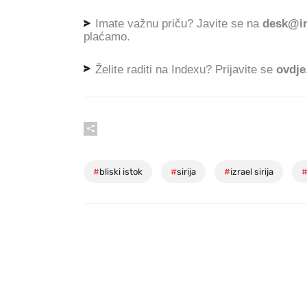
Imate važnu priču? Javite se na
desk@in
plaćamo.
Želite raditi na Indexu? Prijavite se
ovdje
#
bliski istok
#
sirija
#
izrael sirija