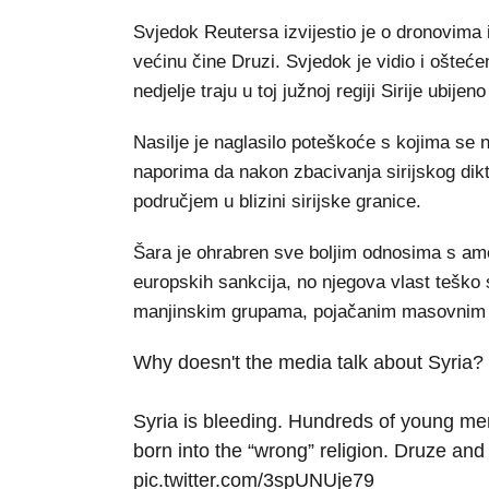
Svjedok Reutersa izvijestio je o dronovima
većinu čine Druzi. Svjedok je vidio i ošteće
nedjelje traju u toj južnoj regiji Sirije ubijen
Nasilje je naglasilo poteškoće s kojima se 
naporima da nakon zbacivanja sirijskog dik
područjem u blizini sirijske granice.
Šara je ohrabren sve boljim odnosima s a
europskih sankcija, no njegova vlast teško
manjinskim grupama, pojačanim masovnim u
Why doesn't the media talk about Syria?
Syria is bleeding. Hundreds of young men
born into the “wrong” religion. Druze and
pic.twitter.com/3spUNUje79