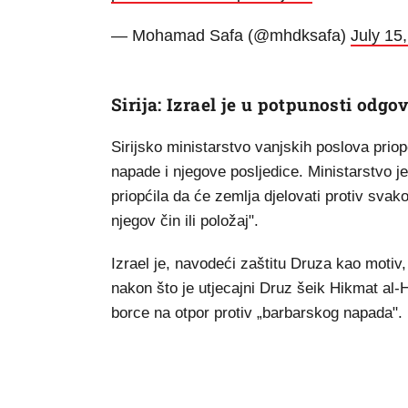
— Mohamad Safa (@mhdksafa)
July 15
Sirija: Izrael je u potpunosti odg
Sirijsko ministarstvo vanjskih poslova prio
napade i njegove posljedice. Ministarstvo je
priopćila da će zemlja djelovati protiv sva
njegov čin ili položaj".
Izrael je, navodeći zaštitu Druza kao motiv,
nakon što je utjecajni Druz šeik Hikmat al-
borce na otpor protiv „barbarskog napada".