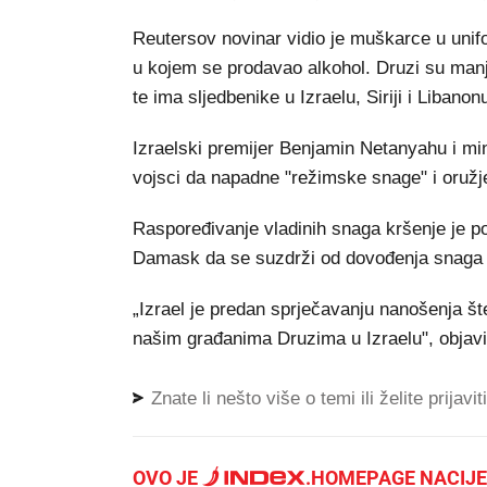
Reutersov novinar vidio je muškarce u unifo
u kojem se prodavao alkohol. Druzi su manji
te ima sljedbenike u Izraelu, Siriji i Libanon
Izraelski premijer Benjamin Netanyahu i mini
vojsci da napadne "režimske snage" i oružj
Raspoređivanje vladinih snaga kršenje je poli
Damask da se suzdrži od dovođenja snaga koje
„Izrael je predan sprječavanju nanošenja š
našim građanima Druzima u Izraelu", objavi
Znate li nešto više o temi ili želite prijavi
OVO JE
.
HOMEPAGE NACIJE