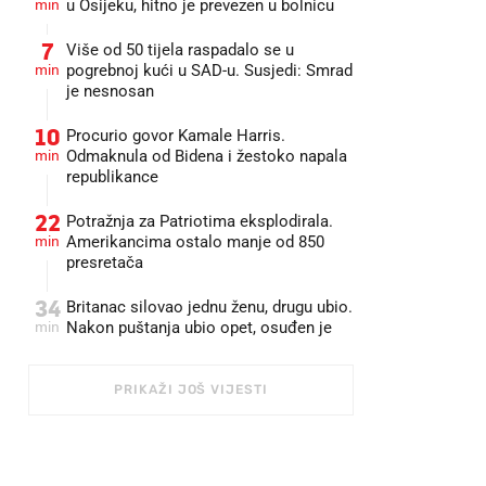
min
u Osijeku, hitno je prevezen u bolnicu
7
Više od 50 tijela raspadalo se u
min
pogrebnoj kući u SAD-u. Susjedi: Smrad
je nesnosan
10
Procurio govor Kamale Harris.
min
Odmaknula od Bidena i žestoko napala
republikance
22
Potražnja za Patriotima eksplodirala.
min
Amerikancima ostalo manje od 850
presretača
34
Britanac silovao jednu ženu, drugu ubio.
min
Nakon puštanja ubio opet, osuđen je
PRIKAŽI JOŠ VIJESTI