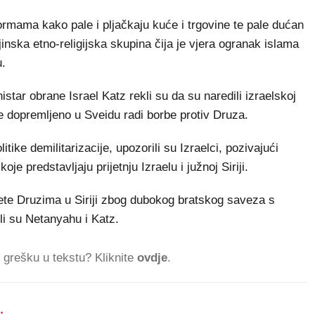
rmama kako pale i pljačkaju kuće i trgovine te pale dućan
nska etno-religijska skupina čija je vjera ogranak islama
u.
star obrane Israel Katz rekli su da su naredili izraelskoj
e dopremljeno u Sveidu radi borbe protiv Druza.
tike demilitarizacije, upozorili su Izraelci, pozivajući
 predstavljaju prijetnju Izraelu i južnoj Siriji.
tete Druzima u Siriji zbog dubokog bratskog saveza s
li su Netanyahu i Katz.
ti grešku u tekstu? Kliknite
ovdje
.
.
830.819 ČITATEL