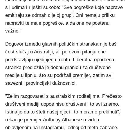
s ljudima i riješiti sukobe: "Sve pogreške koje naprave
emitiraju se odmah cijeloj grupi. Oni nemaju priliku
napraviti te male pogreške, a da one ne postanu
važne."
Dogovor između glavnih političkih stranaka nije baš
čest slučaj u Australiji, ali po ovom pitanju one
predstavljaju ujedinjenu frontu. Liberalna oporbena
stranka predložila je dobnu granicu za društvene
medije u lipnju, što su podržali premijer, zatim svi
savezni i provincijski dužnosnici.
"Želim razgovarati s australskim roditeljima. Prečesto
društveni mediji uopće nisu društveni i to svi znamo.
Istina je da to šteti našoj djeci i to moramo prekinuti",
rekao je premijer Anthony Albanese u videu
objavljenom na Instagramu, jednoj od meta zabrane.