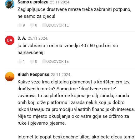
Samo u prolazu
25.11.2024.
Zaglupljujuce drustvene mreze treba zabraniti potpuno,
ne samo za djecu!
9
0
ODGOVORITE
D. A.
25.11.2024.
DA
ja bi zabranio i onima izmedju 40 i 60 god.oni su
najnavuceniji
1
0
ODGOVORITE
Blush Response
25.11.2024.
Kakve veze ima digitalna pismenost s korištenjem tzv.
društvenih mreža? Samo ime "društvene mreže"
zavarava, to su platforme kojima je cilj zarada, zarada
onih koji drže platformu i zarada nekih koji ju dobro
iskorištavaju za promociju vlastitih financijskih interesa.
Nije to mjesto okupljanja oko vatre gdje se držimo za
ruke i pjevamo pjesme.
Internet je poput beskonačne ulice, ako ćete djecu tamo