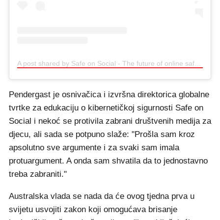
A post shared by Safe on Social - The future of online safety education (@safe_on_social)
Pendergast je osnivačica i izvršna direktorica globalne
tvrtke za edukaciju o kibernetičkoj sigurnosti Safe on
Social i nekoć se protivila zabrani društvenih medija za
djecu, ali sada se potpuno slaže: "Prošla sam kroz
apsolutno sve argumente i za svaki sam imala
protuargument. A onda sam shvatila da to jednostavno
treba zabraniti."
Australska vlada se nada da će ovog tjedna prva u
svijetu usvojiti zakon koji omogućava brisanje