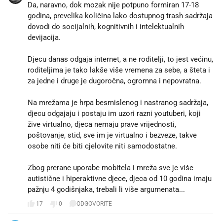
Da, naravno, dok mozak nije potpuno formiran 17-18
godina, prevelika količina lako dostupnog trash sadržaja
dovodi do socijalnih, kognitivnih i intelektualnih
devijacija.
Djecu danas odgaja internet, a ne roditelji, to jest većinu,
roditeljima je tako lakše više vremena za sebe, a šteta i
za jedne i druge je dugoročna, ogromna i nepovratna.
Na mrežama je hrpa besmislenog i nastranog sadržaja,
djecu odgajaju i postaju im uzori razni youtuberi, koji
žive virtualno, djeca nemaju prave vrijednosti,
poštovanje, stid, sve im je virtualno i bezveze, takve
osobe niti će biti cjelovite niti samodostatne.
Zbog prerane uporabe mobitela i mreža sve je više
autistične i hiperaktivne djece, djeca od 10 godina imaju
pažnju 4 godišnjaka, trebali li više argumenata...
17
0
ODGOVORITE