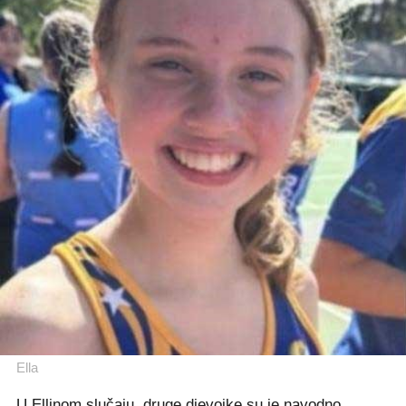
Ella
U Ellinom slučaju, druge djevojke su je navodno