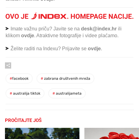
Imate važnu priču? Javite se na
desk@index.hr
ili
klikom
ovdje
. Atraktivne fotografije i videe plaćamo.
Želite raditi na Indexu? Prijavite se
ovdje
.
#
facebook
#
zabrana društvenih mreža
#
australija tiktok
#
australijameta
PROČITAJTE JOŠ