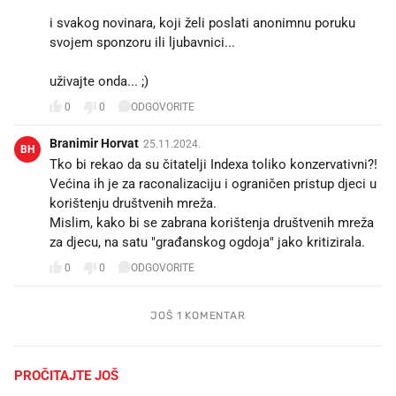
i svakog novinara, koji želi poslati anonimnu poruku
svojem sponzoru ili ljubavnici...
uživajte onda... ;)
0
0
ODGOVORITE
Branimir Horvat
25.11.2024.
BH
Tko bi rekao da su čitatelji Indexa toliko konzervativni?!
Većina ih je za raconalizaciju i ograničen pristup djeci u
korištenju društvenih mreža.
Mislim, kako bi se zabrana korištenja društvenih mreža
za djecu, na satu "građanskog ogdoja" jako kritizirala.
0
0
ODGOVORITE
JOŠ 1 KOMENTAR
PROČITAJTE JOŠ