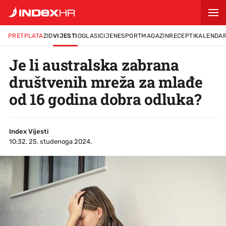
PRETPLATA
ZID
VIJESTI
OGLASI
CIJENE
SPORT
MAGAZIN
RECEPTI
KALENDA
Je li australska zabrana
društvenih mreža za mlađe
od 16 godina dobra odluka?
Index Vijesti
10:32, 25. studenoga 2024.