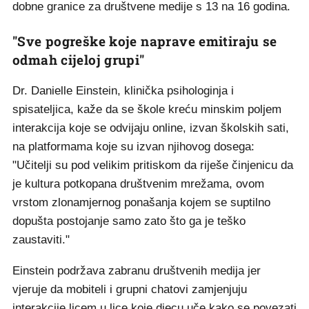
dobne granice za društvene medije s 13 na 16 godina.
"Sve pogreške koje naprave emitiraju se
odmah cijeloj grupi"
Dr. Danielle Einstein, klinička psihologinja i
spisateljica, kaže da se škole kreću minskim poljem
interakcija koje se odvijaju online, izvan školskih sati,
na platformama koje su izvan njihovog dosega:
"Učitelji su pod velikim pritiskom da riješe činjenicu da
je kultura potkopana društvenim mrežama, ovom
vrstom zlonamjernog ponašanja kojem se suptilno
dopušta postojanje samo zato što ga je teško
zaustaviti."
Einstein podržava zabranu društvenih medija jer
vjeruje da mobiteli i grupni chatovi zamjenjuju
interakcije licem u lice koje djecu uče kako se povezati