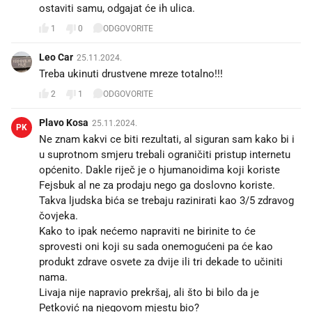
ostaviti samu, odgajat će ih ulica.
1
0
ODGOVORITE
Leo Car
25.11.2024.
Treba ukinuti drustvene mreze totalno!!!
2
1
ODGOVORITE
Plavo Kosa
25.11.2024.
PK
Ne znam kakvi ce biti rezultati, al siguran sam kako bi i
u suprotnom smjeru trebali ograničiti pristup internetu
općenito. Dakle riječ je o hjumanoidima koji koriste
Fejsbuk al ne za prodaju nego ga doslovno koriste.
Takva ljudska bića se trebaju razinirati kao 3/5 zdravog
čovjeka.
Kako to ipak nećemo napraviti ne birinite to će
sprovesti oni koji su sada onemogućeni pa će kao
produkt zdrave osvete za dvije ili tri dekade to učiniti
nama.
Livaja nije napravio prekršaj, ali što bi bilo da je
Petković na njegovom mjestu bio?