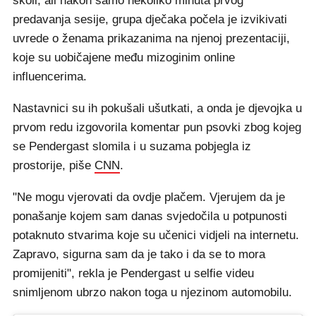
školi, ali nakon samo nekoliko minuta prvog
predavanja sesije, grupa dječaka počela je izvikivati
uvrede o ženama prikazanima na njenoj prezentaciji,
koje su uobičajene među mizoginim online
influencerima.
Nastavnici su ih pokušali ušutkati, a onda je djevojka u
prvom redu izgovorila komentar pun psovki zbog kojeg
se Pendergast slomila i u suzama pobjegla iz
prostorije, piše
CNN
.
"Ne mogu vjerovati da ovdje plačem. Vjerujem da je
ponašanje kojem sam danas svjedočila u potpunosti
potaknuto stvarima koje su učenici vidjeli na internetu.
Zapravo, sigurna sam da je tako i da se to mora
promijeniti", rekla je Pendergast u selfie videu
snimljenom ubrzo nakon toga u njezinom automobilu.