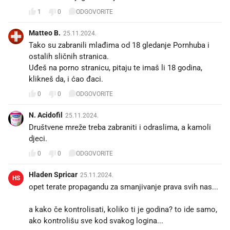
1
0
ODGOVORITE
Matteo B.
25.11.2024.
Tako su zabranili mlađima od 18 gledanje Pornhuba i
ostalih sličnih stranica.
Uđeš na porno stranicu, pitaju te imaš li 18 godina,
klikneš da, i ćao đaci.
0
0
ODGOVORITE
N. Acidofil
25.11.2024.
Društvene mreže treba zabraniti i odraslima, a kamoli
djeci.
0
0
ODGOVORITE
Hladen Spricar
25.11.2024.
HS
opet terate propagandu za smanjivanje prava svih nas...
a kako če kontrolisati, koliko ti je godina? to ide samo,
ako kontrolišu sve kod svakog logina...