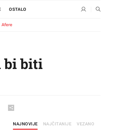
E
OSTALO
Afere
bi biti
NAJNOVIJE
NAJČITANIJE
VEZANO