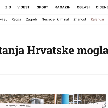
ZID
VIJESTI
SPORT
MAGAZIN
OGLASI
CIJEN
vijet
Regija
Zagreb
Nesreće i kriminal
Znanost
Kalendar
anja Hrvatske mogla 