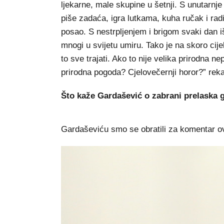
ljekarne, male skupine u šetnji. S unutarnj
piše zadaća, igra lutkama, kuha ručak i radi
posao. S nestrpljenjem i brigom svaki dan i
mnogi u svijetu umiru. Tako je na skoro cijel
to sve trajati. Ako to nije velika prirodna
prirodna pogoda? Cjelovečernji horor?” rek
Što kaže Gardašević o zabrani prelaska 
Gardaševiću smo se obratili za komentar 