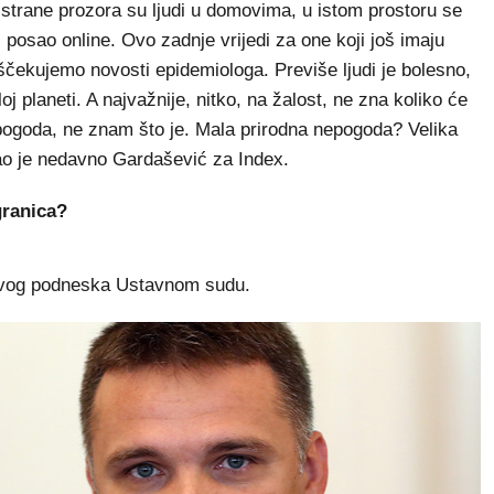
e strane prozora su ljudi u domovima, u istom prostoru se
 posao online. Ovo zadnje vrijedi za one koji još imaju
ščekujemo novosti epidemiologa. Previše ljudi je bolesno,
oj planeti. A najvažnije, nitko, na žalost, ne zna koliko će
 nepogoda, ne znam što je. Mala prirodna nepogoda? Velika
ao je nedavno Gardašević za Index.
granica?
ovog podneska Ustavnom sudu.