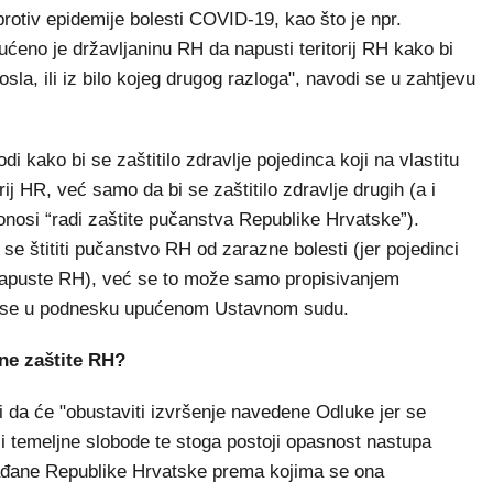
protiv epidemije bolesti COVID-19, kao što je npr.
no je državljaninu RH da napusti teritorij RH kako bi
osla, ili iz bilo kojeg drugog razloga", navodi se u zahtjevu
i kako bi se zaštitilo zdravlje pojedinca koji na vlastitu
ij HR, već samo da bi se zaštitilo zdravlje drugih (a i
osi “radi zaštite pučanstva Republike Hrvatske”).
e štititi pučanstvo RH od zarazne bolesti (jer pojedinci
napuste RH), već se to može samo propisivanjem
di se u podnesku upućenom Ustavnom sudu.
lne zaštite RH?
 da će "obustaviti izvršenje navedene Odluke jer se
 i temeljne slobode te stoga postoji opasnost nastupa
građane Republike Hrvatske prema kojima se ona