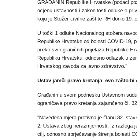
GRAĐANIN Republike Hrvatske (podaci pozn
ocjenu ustavnosti i zakonitosti odluke o pr
koju je Stožer civilne zaštite RH donio 19. 
U točki 1 odluke Nacionalnog stožera navo
Republike Hrvatske od bolesti COVID-19, p
preko svih graničnih prijelaza Republike H
Republiku Hrvatsku, odnosno odlazak u zeml
Hrvatskog zavoda za javno zdravstvo."
Ustav jamči pravo kretanja, evo zašto bi
Građanin u svom podnesku Ustavnom sudu sm
ograničava pravo kretanja zajamčeno čl. 3
"Navedena mjera protivna je članu 32. stav
2. Ustava zbog nerazmjernosti, iz razloga j
cilj, odnosno sprječavanje širenja bolesti 