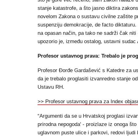
stanje katastrofe, a što jasno diktira zako
novelom Zakona o sustavu civilne zaštite pren
suspenziju demokracije, de facto diktaturu
na opasan način, pa tako ne sadrži čak niti 
upozorio je, između ostalog, ustavni sudac
Profesor ustavnog prava: Trebalo je prog
Profesor Đorđe Gardašević s Katedre za ust
da je trebalo proglasiti izvanredno stanje 
Ustavu RH.
>> Profesor ustavnog prava za Index objas
“Argumenti da se u Hrvatskoj proglasi izvan
prirodna nepogoda' - proizlaze iz onoga što
uglavnom puste ulice i parkovi, redovi ljud