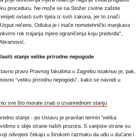
nsku proceduru. Ne može se na Stožer civilne zaštite
ijeti ovlasti svih tijela iz svih zakona, jer to znači
. Usput rečeno, Odluka je i inače nomotehnički manjkava
okvirni rok trajanja mjere ograničenja koju predviđa",
 Abramović.
lasiti stanje velike prirodne nepogode
avno pravo Pravnog fakulteta u Zagrebu istaknuo je, pak,
odnosno “veliku prirodnu nepogodu”, kako se navodi u
nio sve što morate znati o izvanrednom stanju
redno stanje - po Ustavu je pravilan termin 'velika
 vidimo s obje strane naših prozora. S vanjske strane su
i koji odvojeni čekaju u širokom razmaku da uđu u dućane i