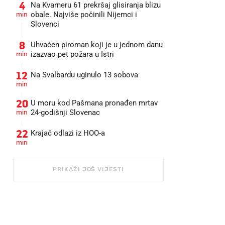
4
Na Kvarneru 61 prekršaj glisiranja blizu
min
obale. Najviše počinili Nijemci i
Slovenci
8
Uhvaćen piroman koji je u jednom danu
min
izazvao pet požara u Istri
12
Na Svalbardu uginulo 13 sobova
min
20
U moru kod Pašmana pronađen mrtav
min
24-godišnji Slovenac
22
Krajač odlazi iz HOO-a
min
PRIKAŽI JOŠ VIJESTI