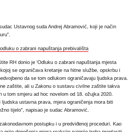
sudac Ustavnog suda Andrej Abramović, koji je način
uru”.
 odluku o zabrani napuštanja prebivališta
štite RH donio je 'Odluku o zabrani napuštanja mjesta
 kojoj se ograničava kretanje na hitne službe, opskrbu i
nedvojbeno da se tom odlukom ograničavaju ljudska prava.
ne zaštite, ali u Zakonu o sustavu civilne zaštite takva
jen u tom smjeru ad hoc novelom od 18. ožujka 2020.
 ljudska ustavna prava, mjera ograničenja mora biti
žno tijelo", napisao je sudac Abramović.
u zakonodavnom postupku i u predviđenoj proceduri. Kao
prije donošenja mjera reakcije najprije treba proglasiti