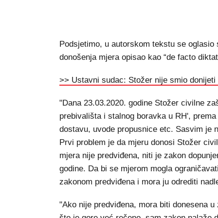
Podsjetimo, u autorskom tekstu se oglasio 
donošenja mjera opisao kao “de facto diktat
>> Ustavni sudac: Stožer nije smio donijeti
"Dana 23.03.2020. godine Stožer civilne za
prebivališta i stalnog boravka u RH', prema
dostavu, uvode propusnice etc. Sasvim je 
Prvi problem je da mjeru donosi Stožer civil
mjera nije predviđena, niti je zakon dopun
godine. Da bi se mjerom mogla ograničavati
zakonom predviđena i mora ju odrediti nadle
"Ako nije predviđena, mora biti donesena 
što je gore već rečeno, sam zakon nalaže da 