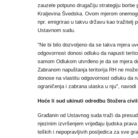
zauzele potpuno drugačiju strategiju borbe 
Kraljevina Švedska. Ovom mjerom onemoguće
npr. emigrirao u takvu državu kao tražitelj p
Ustavnom sudu.
"Ne bi bilo dozvoljeno da se takva mjera uvod
odgovornost donosi odluku da napusti teritor
samom Odlukom utvrđeno je da se mjera don
Zabranom napuštanja teritorija RH ne može s
donose na vlastitu odgovornost odluku da 
ograničenja i zabrana ulaska u nju", navo
Hoće li sud ukinuti odredbu Stožera civi
Građanin od Ustavnog suda traži da presudi
njezinim izvršenjem vrijeđaju ljudska prava
teških i nepopravljivih posljedica za sve 