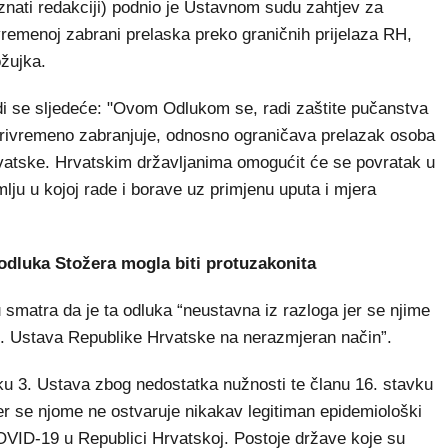
ati redakciji) podnio je Ustavnom sudu zahtjev za
ivremenoj zabrani prelaska preko graničnih prijelaza RH,
ožujka.
di se sljedeće: "Ovom Odlukom se, radi zaštite pučanstva
rivremeno zabranjuje, odnosno ograničava prelazak osoba
rvatske. Hrvatskim državljanima omogućit će se povratak u
ju u kojoj rade i borave uz primjenu uputa i mjera
 odluka Stožera mogla biti protuzakonita
atra da je ta odluka “neustavna iz razloga jer se njime
2. Ustava Republike Hrvatske na nerazmjeran način”.
ku 3. Ustava zbog nedostatka nužnosti te članu 16. stavku
er se njome ne ostvaruje nikakav legitiman epidemiološki
COVID-19 u Republici Hrvatskoj. Postoje države koje su