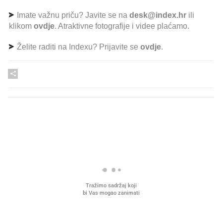
Imate važnu priču? Javite se na
desk@index.hr
ili
klikom
ovdje
. Atraktivne fotografije i videe plaćamo.
Želite raditi na Indexu? Prijavite se
ovdje
.
PROČITAJTE JOŠ
Što povezuje Lexus i
Kako su im čepovi boca d