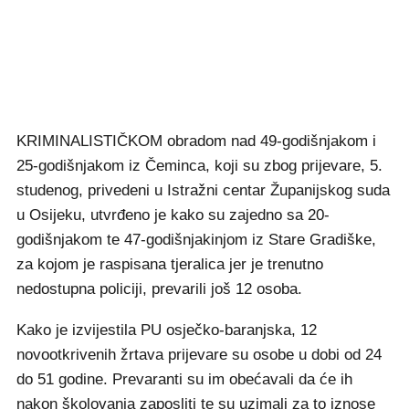
KRIMINALISTIČKOM obradom nad 49-godišnjakom i
25-godišnjakom iz Čeminca, koji su zbog prijevare, 5.
studenog, privedeni u Istražni centar Županijskog suda
u Osijeku, utvrđeno je kako su zajedno sa 20-
godišnjakom te 47-godišnjakinjom iz Stare Gradiške,
za kojom je raspisana tjeralica jer je trenutno
nedostupna policiji, prevarili još 12 osoba.
Kako je izvijestila PU osječko-baranjska, 12
novootkrivenih žrtava prijevare su osobe u dobi od 24
do 51 godine. Prevaranti su im obećavali da će ih
nakon školovanja zaposliti te su uzimali za to iznose