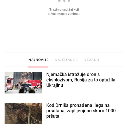
Što povezuje Lexus i
Kako su im čepovi boca d
legendarnog Ponyja?
nagradu od 10.000 eura
vjerovali"
NAJNOVIJE
NAJČITANIJE
VEZANO
Njemačka istražuje dron s
eksplozivom, Rusija za to optužila
Ukrajinu
Kod Drniša pronađena ilegalna
pršutana, zaplijenjeno skoro 1000
pršuta