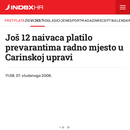
PRETPLATA
ZID
VIJESTI
OGLASI
CIJENE
SPORT
MAGAZIN
RECEPTI
KALENDA
Još 12 naivaca platilo
prevarantima radno mjesto u
Carinskoj upravi
11:08, 07. studenoga 2008.