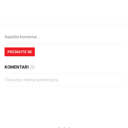
legendarnog Ponyja?
nagradu od 10.000 eura
vjerovali"
PRIJAVITE SE
KOMENTARI
(0)
Trenutno nema komentara.
PROČITAJTE JOŠ