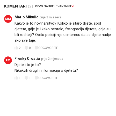
KOMENTARI
(2)
Mario Mikulic
prije 2 mjeseca
MM
Kakvo je to novinarstvo? Koliko je staro dijete, spol
djeteta, gdje je i kako nestalo, fotogracija djeteta, gdje su
bili roditelji? Ocito policiji nije u interesu da se dijete nadje
ako sve taje.
2
0
ODGOVORITE
Frenky Croatia
prije 2 mjeseca
FC
Dijete i to je to?
Nikakvih drugih informacija o djetetu?
1
1
ODGOVORITE
PROČITAJTE JOŠ