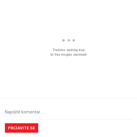
PROČITAJTE JOŠ
Mjesecima planiramo novu
Što povezuje Lexus i
kuhinju, a jednu važnu odluku
legendarnog Ponyja?
donesemo u samo deset
minuta
PRIJAVITE SE