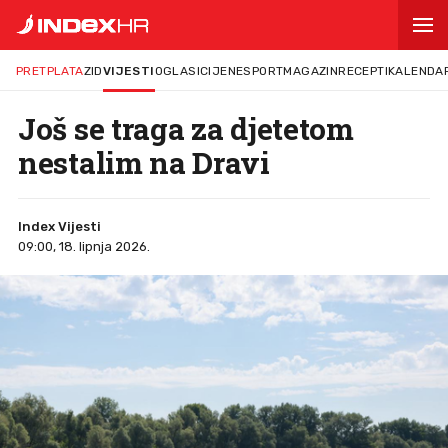
PRETPLATA
ZID
VIJESTI
OGLASI
CIJENE
SPORT
MAGAZIN
RECEPTI
KALENDA
Još se traga za djetetom
nestalim na Dravi
Index Vijesti
09:00, 18. lipnja 2026.