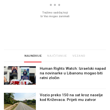
Mjesecima planiramo novu
Što povezuje Lexus i
kuhinju, a jednu važnu odluku
legendarnog Ponyja?
donesemo u samo deset
minuta
NAJNOVIJE
NAJČITANIJE
VEZANO
Human Rights Watch: Izraelski napad
na novinarke u Libanonu mogao biti
ratni zločin
Vozio preko 150 na sat kroz naselje
kod Križevaca. Prijeti mu zatvor