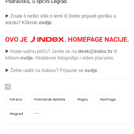
Podravska, u općini Legrad.
Znate li nešto više o temi ili želite prijaviti grešku u
tekstu? Kliknite
ovdje
.
Imate važnu priču? Javite se na
desk@index.hr
ili
klikom
ovdje
. Atraktivne fotografije i videe plaćamo.
Želite raditi na Indexu? Prijavite se
ovdje
.
#
drava
#
nestanak djeteta
#
hgss
#
potraga
#
legrad