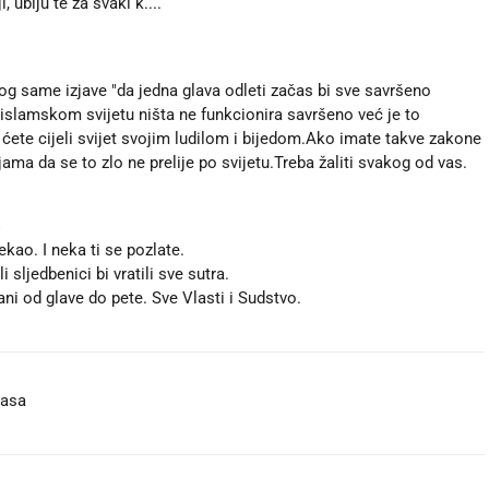
, ubiju te za svaki k....
g same izjave "da jedna glava odleti začas bi sve savršeno
.U islamskom svijetu ništa ne funkcionira savršeno već je to
 ćete cijeli svijet svojim ludilom i bijedom.Ako imate takve zakone
ma da se to zlo ne prelije po svijetu.Treba žaliti svakog od vas.
.
ekao. I neka ti se pozlate.
sljedbenici bi vratili sve sutra.
i od glave do pete. Sve Vlasti i Sudstvo.
masa