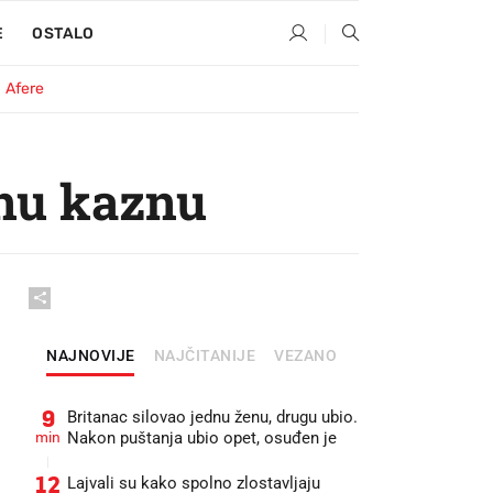
E
OSTALO
Afere
tnu kaznu
NAJNOVIJE
NAJČITANIJE
VEZANO
9
Britanac silovao jednu ženu, drugu ubio.
min
Nakon puštanja ubio opet, osuđen je
12
Lajvali su kako spolno zlostavljaju