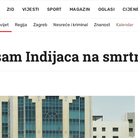
ZID
VIJESTI
SPORT
MAGAZIN
OGLASI
CIJEN
vijet
Regija
Zagreb
Nesreće i kriminal
Znanost
Kalendar
sam Indijaca na smr