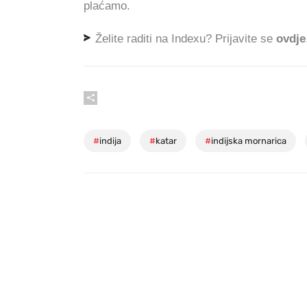
plaćamo.
Želite raditi na Indexu? Prijavite se
ovdje
#
indija
#
katar
#
indijska mornarica