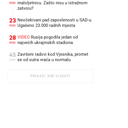
min
maloljetnicu. Zašto nisu u istražnom
zatvoru?
23
Neočekivani pad zaposlenosti u SAD-u.
min
Ugašeno 23.000 radnih mjesta
28
VIDEO
Rusija pogodila jedan od
min
najvećih ukrajinskih stadiona
45
Završeni radovi kod Vjesnika, promet
min
se od sutra vraća u normalu
PRIKAŽI JOŠ VIJESTI