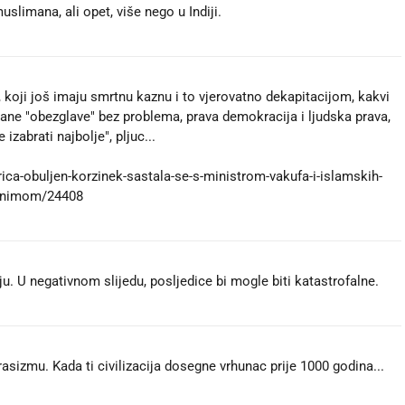
slimana, ali opet, više nego u Indiji.
, koji još imaju smrtnu kaznu i to vjerovatno dekapitacijom, kakvi
jane "obezglave" bez problema, prava demokracija i ljudska prava,
 izabrati najbolje", pljuc...
trica-obuljen-korzinek-sastala-se-s-ministrom-vakufa-i-islamskih-
-ganimom/24408
u. U negativnom slijedu, posljedice bi mogle biti katastrofalne.
asizmu. Kada ti civilizacija dosegne vrhunac prije 1000 godina...