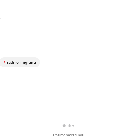
.
#
radnici migranti
Tražimo sadržaj koji