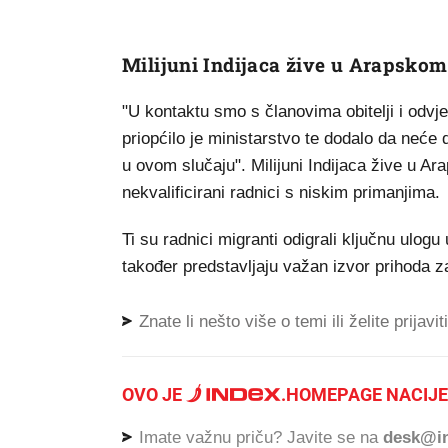
Milijuni Indijaca žive u Arapskom
"U kontaktu smo s članovima obitelji i odv
priopćilo je ministarstvo te dodalo da neće 
u ovom slučaju". Milijuni Indijaca žive u Ara
nekvalificirani radnici s niskim primanjima.
Ti su radnici migranti odigrali ključnu ulog
također predstavljaju važan izvor prihoda za
Znate li nešto više o temi ili želite prijavi
OVO JE
.
HOMEPAGE NACIJE
Imate važnu priču? Javite se na
desk@in