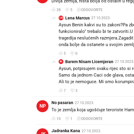
Divlja zemlja, nista bolja od ostalih u regiji
28
5
ODGOVORITE
Lena Marcus
27.10.2023.
LM
Aysun Benin kakvi su to zakoni?Pa zbo
funkcioniralo" trebalo bi te zatvoriti
tragedija neslućenih razmjera.Zagadit
onda bolje da ostanete u svojim zemlja
5
0
Barem Nisam Licemjeran
27.10.2023
BL
Aysun, potpisujem svaku rijec sto si r
Samo da jednom Caci ode glava, ostali 
Ali to je nemoguce. Mi smo korumpiran
7
3
No pasaran
27.10.2023.
NP
To je zemlja koja ugošćuje teroriste Ha
10
1
ODGOVORITE
Jadranka Kana
27.10.2023.