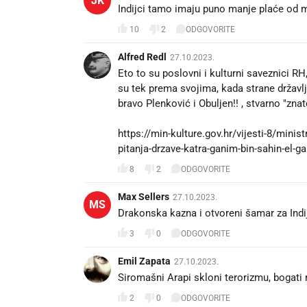
JK
Indijci tamo imaju puno manje plaće od mu
10
2
ODGOVORITE
Alfred Redl
27.10.2023.
Eto to su poslovni i kulturni saveznici RH
su tek prema svojima, kada strane državl
bravo Plenković i Obuljen!! , stvarno "znate
https://min-kulture.gov.hr/vijesti-8/minis
pitanja-drzave-katra-ganim-bin-sahin-el
8
2
ODGOVORITE
Max Sellers
27.10.2023.
MS
Drakonska kazna i otvoreni šamar za Indij
3
0
ODGOVORITE
Emil Zapata
27.10.2023.
Siromašni Arapi skloni terorizmu, bogati r
2
0
ODGOVORITE