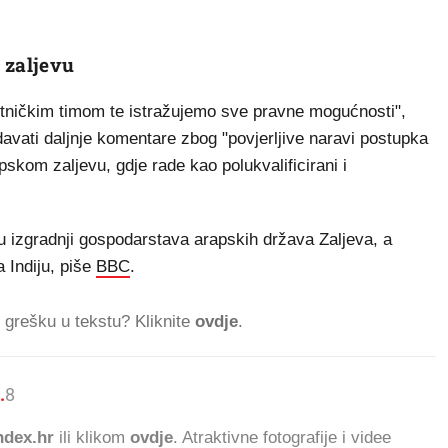
 zaljevu
jetničkim timom te istražujemo sve pravne mogućnosti",
davati daljnje komentare zbog "povjerljive naravi postupka
pskom zaljevu, gdje rade kao polukvalificirani i
u u izgradnji gospodarstava arapskih država Zaljeva, a
 Indiju, piše
BBC
.
ti grešku u tekstu? Kliknite
ovdje
.
.
817.298 ČITATELJA DAN
dex.hr
ili klikom
ovdje
. Atraktivne fotografije i videe