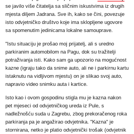
se javilo više čitatelja sa sličnim iskustvima iz drugih
mjesta diljem Jadrana. Sve ih, kako se čini, povezuje
isto odvjetničko društvo koje ima sklopljene ugovore
sa spomenutim jedinicama lokalne samouprave.
"Istu situaciju je prošao moj prijatelj, ali s uredno
parkiranim automobilom na Pagu, dok su tražitelji
potraživanja isti. Kako sam ga upozorio na mogućnost
kazne (igraju tako da snime auto, ali ne i parkirnu kartu
istaknutu na vidljivom mjestu) on je slikao svoj auto,
napravio video snimku auta i kartice.
Isto kao i ovom gospodinu stigla mu je kazna nakon
pet mjeseci od odvjetničkog ureda iz Pule, s
nadležnošću suda u Zagrebu, zbog prekoračenog roka
parkiranja pa je angažirao odvjetnika. "Kazna" je
stornirana, netko je platio odvjetnički trošak (odvjetnik