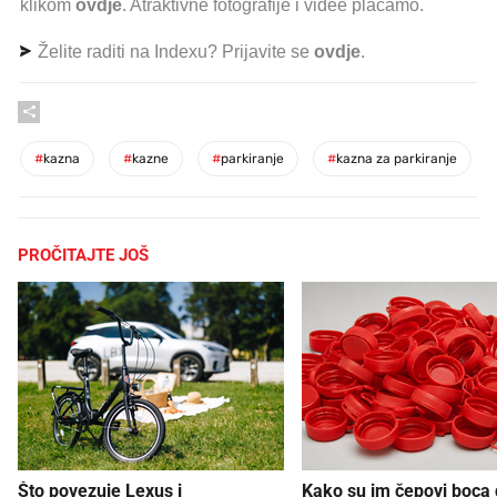
klikom
ovdje
. Atraktivne fotografije i videe plaćamo.
Želite raditi na Indexu? Prijavite se
ovdje
.
#
kazna
#
kazne
#
parkiranje
#
kazna za parkiranje
PROČITAJTE JOŠ
Što povezuje Lexus i
Kako su im čepovi boca d