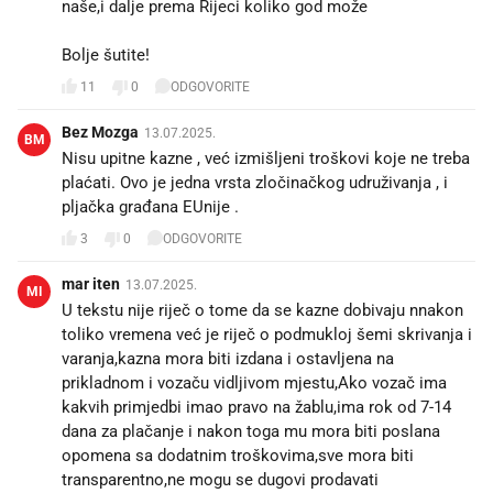
naše,i dalje prema Rijeci koliko god može
Bolje šutite!
11
0
ODGOVORITE
Bez Mozga
13.07.2025.
BM
Nisu upitne kazne , već izmišljeni troškovi koje ne treba
plaćati. Ovo je jedna vrsta zločinačkog udruživanja , i
pljačka građana EUnije .
3
0
ODGOVORITE
mar iten
13.07.2025.
MI
U tekstu nije riječ o tome da se kazne dobivaju nnakon
toliko vremena već je riječ o podmukloj šemi skrivanja i
varanja,kazna mora biti izdana i ostavljena na
prikladnom i vozaču vidljivom mjestu,Ako vozač ima
kakvih primjedbi imao pravo na žablu,ima rok od 7-14
dana za plačanje i nakon toga mu mora biti poslana
opomena sa dodatnim troškovima,sve mora biti
transparentno,ne mogu se dugovi prodavati