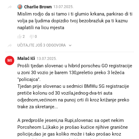
Charlie Brown
13.07.2025.
Mislim rodjo da si tamo i ti glumio krkana, parkirao di ti
volja pa ljudima dopizdio tvoj bezobrazluk pa ti kaznu
naplatili na licu mjesta
2
0
UČITAJTE JOŠ 3 ODGOVORA
Malać Ići
13.07.2025.
MI
Prošli tjedan slovenac u hibrid porscheu GO registracije
u zoni 30 vozio je barem 130,preletio preko 3 ležeća
"policajca".
Tjedan prije slovenac u sedmici BMWu SG registracije
pretiče kolonu od 30 vozila,jednog-dva-tri auta
odjednom,većinom na punoj crti ili kroz križanje preko
trake za skretanje...
A predprošle jeseni,na Rupi,slovenac sa opet nekim
Porcsheom LJ,kako je prošao kućice njihive granične
policije,dao je gas koliko može i tako prošao kroz