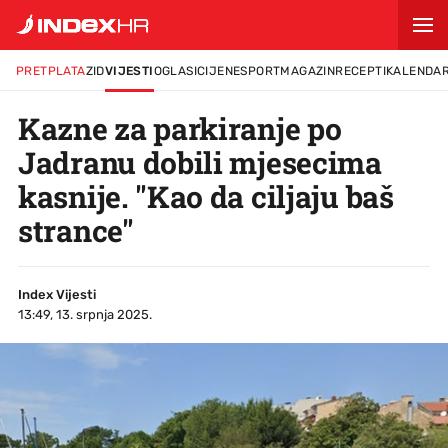
PRETPLATA
ZID
VIJESTI
OGLASI
CIJENE
SPORT
MAGAZIN
RECEPTI
KALENDA
Kazne za parkiranje po
Jadranu dobili mjesecima
kasnije. "Kao da ciljaju baš
strance"
Index Vijesti
13:49, 13. srpnja 2025.