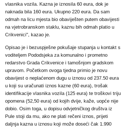
vlasnika vozila. Kazna je iznosila 60 eura, dok je
naknada bila 160 eura. Ukupno 220 eura. Da sam
odmah na licu mjesta bio obaviješten putem obavijesti
na vjetrobranskom staklu, kaznu bih odmah platio u
Crikvenici", kazao je.
Opisao je i bezuspješne pokušaje stupanja u kontakt s
voditeljem Pododsjeka za komunalno i prometno
redarstvo Grada Crikvenice i tamošnjom gradskom
upravom. Početkom ovoga tjedna primio je novu
obavijest o neplaćenom dugu u iznosu od 237.50 eura
u koji su uračunati iznos kazne (60 eura), trošak
identifikacije vlasnika vozila (125 eura) te troškovi triju
opomena (52,50 eura) od kojih dvije, kaže, uopće nije
dobio. Osim toga, u dopisu odvjetničkog društva iz
Pule stoji da mu, ako ne plati rečeni iznos, prijeti
daljnja kazna u iznosu koji može doseći čak 1.990