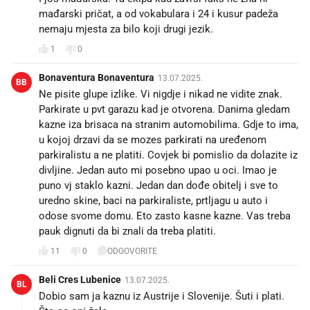
mađarski pričat, a od vokabulara i 24 i kusur padeža
nemaju mjesta za bilo koji drugi jezik.
1
0
Bonaventura Bonaventura
13.07.2025.
BB
Ne pisite glupe izlike. Vi nigdje i nikad ne vidite znak.
Parkirate u pvt garazu kad je otvorena. Danima gledam
kazne iza brisaca na stranim automobilima. Gdje to ima,
u kojoj drzavi da se mozes parkirati na uređenom
parkiralistu a ne platiti. Covjek bi pomislio da dolazite iz
divljine. Jedan auto mi posebno upao u oci. Imao je
puno vj staklo kazni. Jedan dan dođe obitelj i sve to
uredno skine, baci na parkiraliste, prtljagu u auto i
odose svome domu. Eto zasto kasne kazne. Vas treba
pauk dignuti da bi znali da treba platiti.
11
0
ODGOVORITE
Beli Cres Lubenice
13.07.2025.
BL
Dobio sam ja kaznu iz Austrije i Slovenije. Šuti i plati.