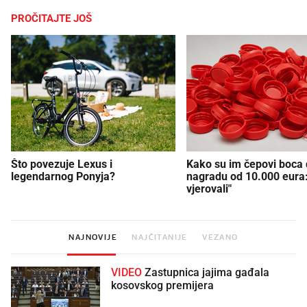
PROČITAJTE JOŠ
Što povezuje Lexus i
Kako su im čepovi boca d
legendarnog Ponyja?
nagradu od 10.000 eura
vjerovali"
NAJNOVIJE
NAJČITANIJE
VEZANO
VIDEO
Zastupnica jajima gađala
kosovskog premijera