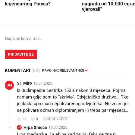
legendarnog Ponyja?
nagradu od 10.000 eura
vjerovali"
PRIJAVITE SE
KOMENTARI
(64)
ST Miro
13.07.2025.
SM
Iz Budimpešte čestitka 150 € nakon 3 mjeseca. Pojma
nemam gdje sam to “skrivio”. Odvjetničko društvo… Tko
je ikada upoznao nepokvarenog odvjetnika. Ne znam jel
se pokvare odmah diplomiranjem ili treba par mjeseci…
11
0
ODGOVORITE
Hrpa Smeća
13.07.2025.
HS
I još mađarska. Ta ekipa kad završi faks ne zna ni