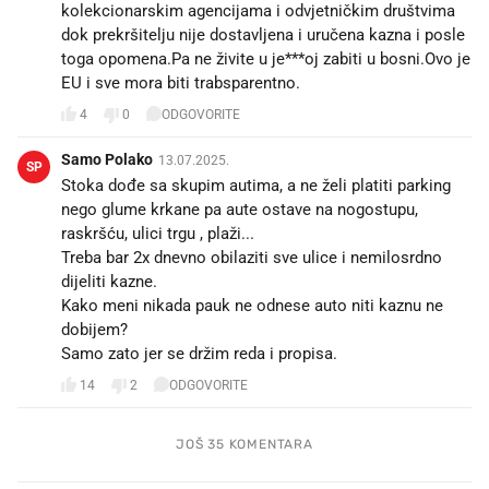
kolekcionarskim agencijama i odvjetničkim društvima
dok prekršitelju nije dostavljena i uručena kazna i posle
toga opomena.Pa ne živite u je***oj zabiti u bosni.Ovo je
EU i sve mora biti trabsparentno.
4
0
ODGOVORITE
Samo Polako
13.07.2025.
SP
Stoka dođe sa skupim autima, a ne želi platiti parking
nego glume krkane pa aute ostave na nogostupu,
raskršću, ulici trgu , plaži...
Treba bar 2x dnevno obilaziti sve ulice i nemilosrdno
dijeliti kazne.
Kako meni nikada pauk ne odnese auto niti kaznu ne
dobijem?
Samo zato jer se držim reda i propisa.
14
2
ODGOVORITE
JOŠ 35 KOMENTARA