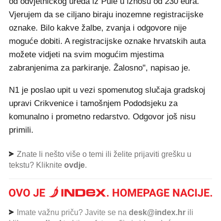
od odvjetničkog ureda iz Pule u iznosu od 230 eura.
Vjerujem da se ciljano biraju inozemne registracijske
oznake. Bilo kakve žalbe, zvanja i odgovore nije
moguće dobiti. A registracijske oznake hrvatskih auta
možete vidjeti na svim mogućim mjestima
zabranjenima za parkiranje. Žalosno", napisao je.
N1 je poslao upit u vezi spomenutog slučaja gradskoj
upravi Crikvenice i tamošnjem Pododsjeku za
komunalno i prometno redarstvo. Odgovor još nisu
primili.
Znate li nešto više o temi ili želite prijaviti grešku u
tekstu? Kliknite
ovdje
.
Imate važnu priču? Javite se na
desk@index.hr
ili