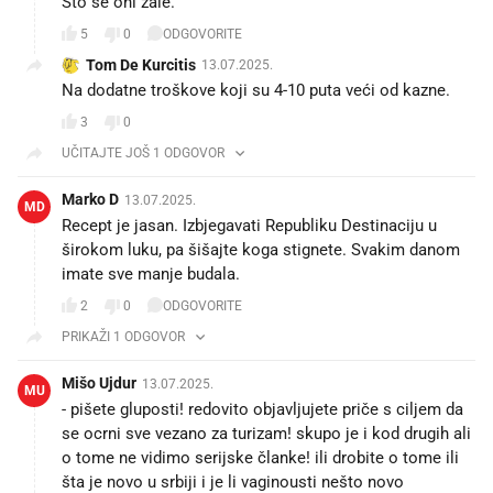
Što se oni žale.
5
0
ODGOVORITE
Tom De Kurcitis
13.07.2025.
Na dodatne troškove koji su 4-10 puta veći od kazne.
3
0
UČITAJTE JOŠ 1 ODGOVOR
Marko D
13.07.2025.
MD
Recept je jasan. Izbjegavati Republiku Destinaciju u
širokom luku, pa šišajte koga stignete. Svakim danom
imate sve manje budala.
2
0
ODGOVORITE
PRIKAŽI 1 ODGOVOR
Mišo Ujdur
13.07.2025.
MU
- pišete gluposti! redovito objavljujete priče s ciljem da
se ocrni sve vezano za turizam! skupo je i kod drugih ali
o tome ne vidimo serijske članke! ili drobite o tome ili
šta je novo u srbiji i je li vaginousti nešto novo