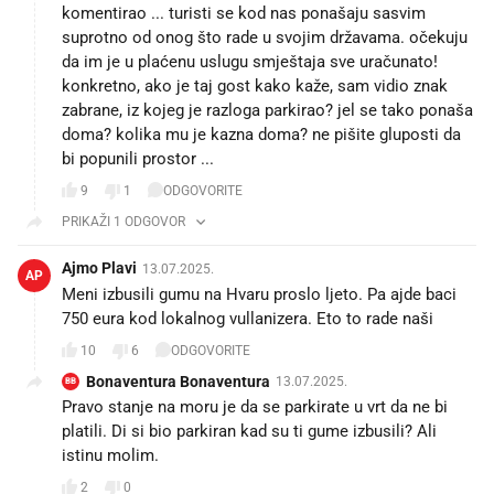
komentirao ... turisti se kod nas ponašaju sasvim
suprotno od onog što rade u svojim državama. očekuju
da im je u plaćenu uslugu smještaja sve uračunato!
konkretno, ako je taj gost kako kaže, sam vidio znak
zabrane, iz kojeg je razloga parkirao? jel se tako ponaša
doma? kolika mu je kazna doma? ne pišite gluposti da
bi popunili prostor ...
9
1
ODGOVORITE
PRIKAŽI 1 ODGOVOR
Ajmo Plavi
13.07.2025.
AP
Meni izbusili gumu na Hvaru proslo ljeto. Pa ajde baci
750 eura kod lokalnog vullanizera. Eto to rade naši
10
6
ODGOVORITE
Bonaventura Bonaventura
13.07.2025.
BB
Pravo stanje na moru je da se parkirate u vrt da ne bi
platili. Di si bio parkiran kad su ti gume izbusili? Ali
istinu molim.
2
0