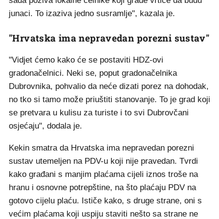
sada poziva lokalne čelnike koji grade vrtiće da budu
junaci. To izaziva jedno susramlje", kazala je.
"Hrvatska ima nepravedan porezni sustav"
"Vidjet ćemo kako će se postaviti HDZ-ovi
gradonačelnici. Neki se, poput gradonačelnika
Dubrovnika, pohvalio da neće dizati porez na dohodak,
no tko si tamo može priuštiti stanovanje. To je grad koji
se pretvara u kulisu za turiste i to svi Dubrovčani
osjećaju", dodala je.
Kekin smatra da Hrvatska ima nepravedan porezni
sustav utemeljen na PDV-u koji nije pravedan. Tvrdi
kako građani s manjim plaćama cijeli iznos troše na
hranu i osnovne potrepštine, na što plaćaju PDV na
gotovo cijelu plaću. Ističe kako, s druge strane, oni s
većim plaćama koji uspiju staviti nešto sa strane ne