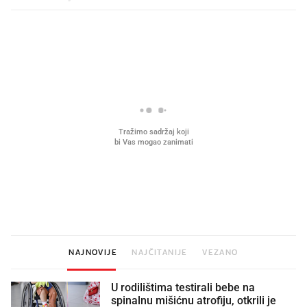
PROČITAJTE JOŠ
Što povezuje Lexus i
Kako su im čepovi boca d
legendarnog Ponyja?
nagradu od 10.000 eura
vjerovali"
NAJNOVIJE
NAJČITANIJE
VEZANO
U rodilištima testirali bebe na
spinalnu mišićnu atrofiju, otkrili je