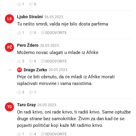
1
0
Ljubo Strašni
26.05.2023.
LS
Tu nešto smrdi, valda nije bilo dosta parfema
1
0
ODGOVORITE
Pero Ždero
26.05.2023.
PŽ
Možemo novac ulagati u mlade iz Afrike
5
9
ODGOVORITE
Drago Zvrko
26.05.2023.
DZ
Prije će biti obrnuto, da će mladi iz Afrike morati
isplaćivati mirovine i vama rasistima.
3
1
Taro Gray
26.05.2023.
TG
On radi krivo, oni rade krivo, ti radiš krivo. Same optužbe
druge strane bez samokritike. Živim za dan kad će se
pojaviti političar koji kaže MI radimo krivo.
1
4
ODGOVORITE