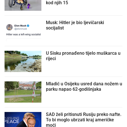
kod njih 15
Musk: Hitler je bio ljevičarski
socijalist
U Sisku pronađeno tijelo muškarca u
rijeci
Mladić u Osijeku usred dana nožem u
parku napao 62-godišnjaka
SAD želi pritisnuti Rusiju preko nafte.
To bi moglo ubrzati kraj američke
moći