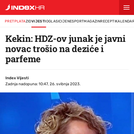
PRETPLATA
ZID
VIJESTI
OGLASI
CIJENE
SPORT
MAGAZIN
RECEPTI
KALENDA
Kekin: HDZ-ov junak je javni
novac trošio na deziće i
parfeme
Index Vijesti
Zadnja nadopuna: 10:47, 26. svibnja 2023.