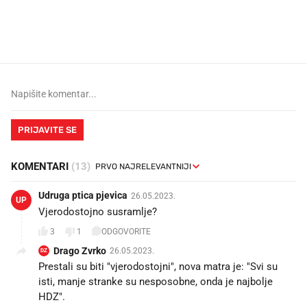
Što povezuje Lexus i
Kako su im čepovi boca d
legendarnog Ponyja?
nagradu od 10.000 eura
vjerovali"
PRIJAVITE SE
KOMENTARI
(13)
Udruga ptica pjevica
26.05.2023.
UP
Vjerodostojno susramlje?
3
1
ODGOVORITE
Drago Zvrko
26.05.2023.
DZ
Prestali su biti "vjerodostojni", nova matra je: "Svi su
isti, manje stranke su nesposobne, onda je najbolje
HDZ".