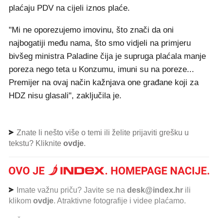
plaćaju PDV na cijeli iznos plaće.
"Mi ne oporezujemo imovinu, što znači da oni
najbogatiji među nama, što smo vidjeli na primjeru
bivšeg ministra Paladine čija je supruga plaćala manje
poreza nego teta u Konzumu, imuni su na poreze...
Premijer na ovaj način kažnjava one građane koji za
HDZ nisu glasali", zaključila je.
Znate li nešto više o temi ili želite prijaviti grešku u
tekstu? Kliknite
ovdje
.
Imate važnu priču? Javite se na
desk@index.hr
ili
klikom
ovdje
. Atraktivne fotografije i videe plaćamo.