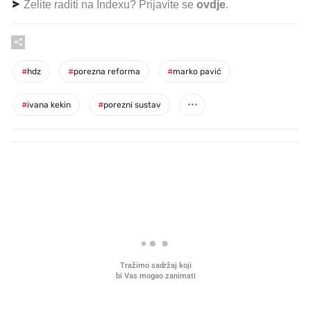
Želite raditi na Indexu? Prijavite se
ovdje
.
#
hdz
#
porezna reforma
#
marko pavić
#
ivana kekin
#
porezni sustav
PROČITAJTE JOŠ