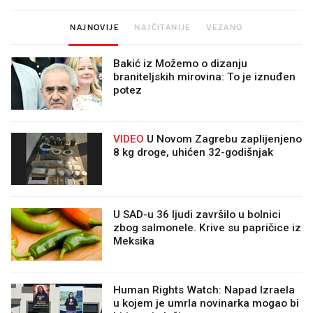
NAJNOVIJE
NAJČITANIJE
VEZANO
Bakić iz Možemo o dizanju
braniteljskih mirovina: To je iznuđen
potez
VIDEO
U Novom Zagrebu zaplijenjeno
8 kg droge, uhićen 32-godišnjak
U SAD-u 36 ljudi završilo u bolnici
zbog salmonele. Krive su papričice iz
Meksika
Human Rights Watch: Napad Izraela
u kojem je umrla novinarka mogao bi