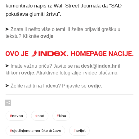
komentiralo napis iz Wall Street Journala da "SAD
pokušava glumiti žrtvu".
Znate li nešto više o temi ili želite prijaviti grešku u
tekstu? Kliknite
ovdje
.
Imate važnu priču? Javite se na
desk@index.hr
ili
klikom
ovdje
. Atraktivne fotografije i videe plaćamo.
Želite raditi na Indexu? Prijavite se
ovdje
.
#
novac
#
sad
#
kina
#
sjedinjene američke države
#
svijet