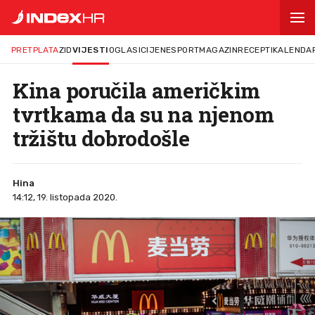
PRETPLATA
ZID
VIJESTI
OGLASI
CIJENE
SPORT
MAGAZIN
RECEPTI
KALENDA
Kina poručila američkim
tvrtkama da su na njenom
tržištu dobrodošle
Hina
14:12, 19. listopada 2020.