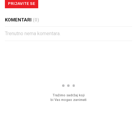
PRIJAVITE SE
KOMENTARI
(0)
Trenutno nema komentara.
PROČITAJTE JOŠ
Mjesecima planiramo novu
Što povezuje Lexus i
kuhinju, a jednu važnu odluku
legendarnog Ponyja?
donesemo u samo deset
minuta