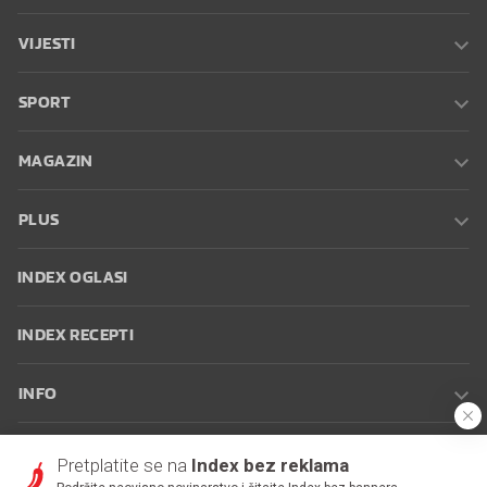
VIJESTI
SPORT
MAGAZIN
PLUS
INDEX OGLASI
INDEX RECEPTI
INFO
Oglašavanje
Zaposli se na Indexu
Kontakt
Impressum
Uvjeti
Pretplatite se na
Index bez reklama
korištenja
Postavke kolačića