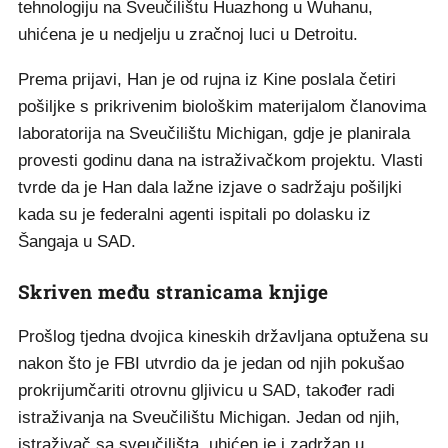
tehnologiju na Sveučilištu Huazhong u Wuhanu,
uhićena je u nedjelju u zračnoj luci u Detroitu.
Prema prijavi, Han je od rujna iz Kine poslala četiri
pošiljke s prikrivenim biološkim materijalom članovima
laboratorija na Sveučilištu Michigan, gdje je planirala
provesti godinu dana na istraživačkom projektu. Vlasti
tvrde da je Han dala lažne izjave o sadržaju pošiljki
kada su je federalni agenti ispitali po dolasku iz
Šangaja u SAD.
Skriven među stranicama knjige
Prošlog tjedna dvojica kineskih državljana optužena su
nakon što je FBI utvrdio da je jedan od njih pokušao
prokrijumčariti otrovnu gljivicu u SAD, također radi
istraživanja na Sveučilištu Michigan. Jedan od njih,
istraživač sa sveučilišta, uhićen je i zadržan u