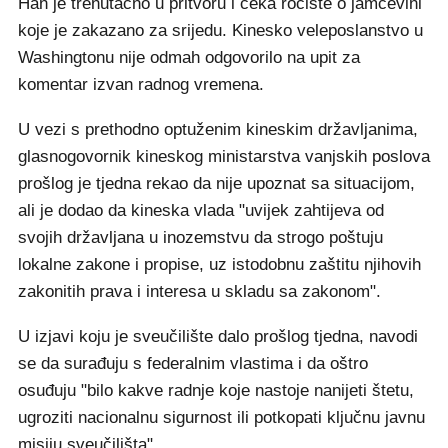
Han je trenutačno u pritvoru i čeka ročište o jamčevini
koje je zakazano za srijedu. Kinesko veleposlanstvo u
Washingtonu nije odmah odgovorilo na upit za
komentar izvan radnog vremena.
U vezi s prethodno optuženim kineskim državljanima,
glasnogovornik kineskog ministarstva vanjskih poslova
prošlog je tjedna rekao da nije upoznat sa situacijom,
ali je dodao da kineska vlada "uvijek zahtijeva od
svojih državljana u inozemstvu da strogo poštuju
lokalne zakone i propise, uz istodobnu zaštitu njihovih
zakonitih prava i interesa u skladu sa zakonom".
U izjavi koju je sveučilište dalo prošlog tjedna, navodi
se da surađuju s federalnim vlastima i da oštro
osuđuju "bilo kakve radnje koje nastoje nanijeti štetu,
ugroziti nacionalnu sigurnost ili potkopati ključnu javnu
misiju sveučilišta".