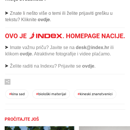
Znate li nešto više o temi ili želite prijaviti grešku u
tekstu? Kliknite
ovdje
.
Imate važnu priču? Javite se na
desk@index.hr
ili
klikom
ovdje
. Atraktivne fotografije i videe plaćamo.
Želite raditi na Indexu? Prijavite se
ovdje
.
#
kina sad
#
biološki materijal
#
kineski znanstvenici
PROČITAJTE JOŠ