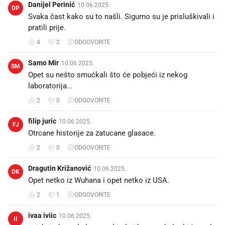
Danijel Perinić
10.06.2025.
DP
Svaka čast kako su to našli. Sigurno su je prisluškivali i
pratili prije.
4
2
ODGOVORITE
Samo Mir
10.06.2025.
SM
Opet su nešto smućkali što će pobjeći iz nekog
laboratorija...
2
0
ODGOVORITE
filip juric
10.06.2025.
FJ
Otrcane historije za zatucane glasace.
2
0
ODGOVORITE
Dragutin Križanović
10.06.2025.
DK
Opet netko iz Wuhana i opet netko iz USA.
2
1
ODGOVORITE
ivaa iviic
10.06.2025.
II