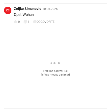
Zeljko Simunovic
10.06.2025.
ZS
Opet Wuhan
0
1
ODGOVORITE
PROČITAJTE JOŠ
Što povezuje Lexus i
Kako su im čepovi boca d
legendarnog Ponyja?
nagradu od 10.000 eura
vjerovali"