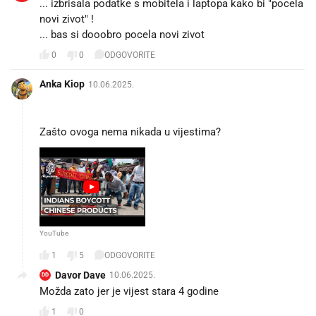
... izbrisala podatke s mobitela i laptopa kako bi "pocela
novi zivot" !
... bas si dooobro pocela novi zivot 🙃
0
0
ODGOVORITE
Anka Kiop
10.06.2025.
Zašto ovoga nema nikada u vijestima?
YouTube
1
5
ODGOVORITE
Davor Dave
10.06.2025.
DD
Možda zato jer je vijest stara 4 godine
1
0