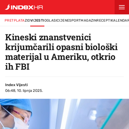
PRETPLATA
ZID
VIJESTI
OGLASI
CIJENE
SPORT
MAGAZIN
RECEPTI
KALENDA
Kineski znanstvenici
krijumčarili opasni biološki
materijal u Ameriku, otkrio
ih FBI
Index Vijesti
06:48, 10. lipnja 2025.