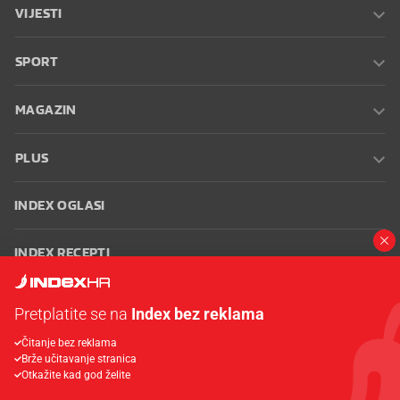
VIJESTI
SPORT
MAGAZIN
PLUS
INDEX OGLASI
INDEX RECEPTI
INFO
Pretplatite se na
Index bez reklama
Čitanje bez reklama
Oglašavanje
Zaposli se na Indexu
Kontakt
Impressum
Uvjeti
Brže učitavanje stranica
korištenja
Postavke kolačića
Otkažite kad god želite