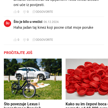
oni uće iz povijesti.
0
0
ODGOVORITE
Što je bilo u vrećici
06.12.2024.
ŠU
Haha jadan taj kinez koji pocne citat moje poruke 🤣🤣
🤣
0
0
ODGOVORITE
PROČITAJTE JOŠ
Što povezuje Lexus i
Kako su im čepovi boca d