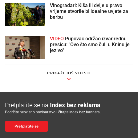
Vinogradari: Kiša ili dvije u pravo
vrijeme stvorile bi idealne uvjete za
berbu
VIDEO
Pupovac održao izvanrednu
presicu: "Ovo što smo čuli u Kninu je
jezivo"
PRIKAŽI JOŠ VIJESTI
Pretplatite se na
Index bez reklama
Podržite neovisno novinarstvo i čitajte Index bez bannera.
Pretplatite se