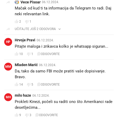
Vece Pisoar
06.12.2024.
Mačak od kud ti ta informacija da Telegram to radi. Daj
neki relevantan link.
2
1
UČITAJTE JOŠ 2 ODGOVORA
Hrvoje Pravi
06.12.2024.
HP
Pitajte maloga i zrikavca kolko je whatsapp siguran...
10
1
ODGOVORITE
Mladen Marić
06.12.2024.
MM
Da, tako da samo FBI može pratiti vaše dopisivanje.
Bravo.
14
5
ODGOVORITE
milo haze
06.12.2024.
MH
Prokleti Kinezi, počeli su raditi ono što Amerikanci rade
desetljećima...
9
3
ODGOVORITE