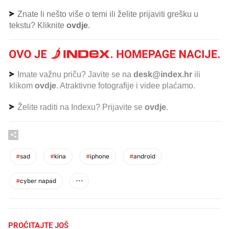
Znate li nešto više o temi ili želite prijaviti grešku u
tekstu? Kliknite
ovdje
.
Imate važnu priču? Javite se na
desk@index.hr
ili
klikom
ovdje
. Atraktivne fotografije i videe plaćamo.
Želite raditi na Indexu? Prijavite se
ovdje
.
#
sad
#
kina
#
iphone
#
android
#
cyber napad
PROČITAJTE JOŠ