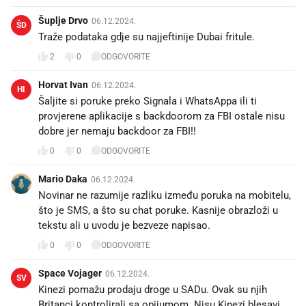
Šuplje Drvo
06.12.2024.
ŠD
Traže podataka gdje su najjeftinije Dubai fritule.
2
0
ODGOVORITE
Horvat Ivan
06.12.2024.
HI
Šaljite si poruke preko Signala i WhatsAppa ili ti
provjerene aplikacije s backdoorom za FBI ostale nisu
dobre jer nemaju backdoor za FBI!!
0
0
ODGOVORITE
Mario Daka
06.12.2024.
Novinar ne razumije razliku između poruka na mobitelu,
što je SMS, a što su chat poruke. Kasnije obrazloži u
tekstu ali u uvodu je bezveze napisao.
0
0
ODGOVORITE
Space Vojager
06.12.2024.
SV
Kinezi pomažu prodaju droge u SADu. Ovak su njih
Britanci kontrolirali sa opijumom. Nisu Kinezi blesavi