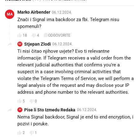
Marko Airbender
06.12.2024.
MA
Znači i Signal ima backdoor za fbi. Telegram nisu
spomenuli?
18
4
ODGOVORITE
Stjepan Zlodi
06.12.2024.
SZ
Ti nisi čitao njihove uvjete? Evo ti relevantne
informacije. If Telegram receives a valid order from the
relevant judicial authorities that confirms you're a
suspect in a case involving criminal activities that
violate the Telegram Terms of Service, we will perform a
legal analysis of the request and may disclose your IP
address and phone number to the relevant authorities.
5
0
Pise li Sto Izmedu Redaka
06.12.2024.
PI
Nema Signal backdoor, Signal je end to end encryption, i
pozivi i poruke.
2
1