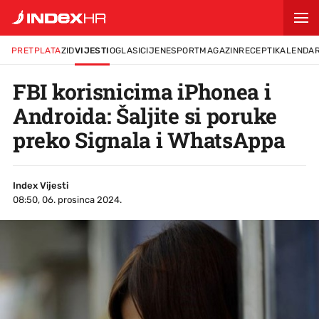
PRETPLATA
ZID
VIJESTI
OGLASI
CIJENE
SPORT
MAGAZIN
RECEPTI
KALENDA
FBI korisnicima iPhonea i
Androida: Šaljite si poruke
preko Signala i WhatsAppa
Index Vijesti
08:50, 06. prosinca 2024.