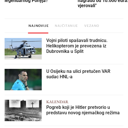
legendarnog Ponyja?
nagradu od 10.000 eura
vjerovali"
NAJNOVIJE
NAJČITANIJE
VEZANO
Vojni piloti spašavali trudnicu.
Helikopterom je prevezena iz
Dubrovnika u Split
U Osijeku na ulici pretučen VAR
sudac HNL-a
KALENDAR
Pogreb koji je Hitler pretvorio u
predstavu novog njemačkog režima