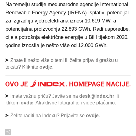
Na temelju studije međunarodne agencije International
Renewable Energy Agency (IRENA) isplativi potencijal
za izgradnju vjetroelektrana iznosi 10.619 MW, a
potencijalna proizvodnja 22.893 GWh. Radi usporedbe,
cijela potrošnja električne energije u BiH tijekom 2020.
godine iznosila je nešto više od 12.000 GWh.
Znate li nešto više o temi ili želite prijaviti grešku u
tekstu? Kliknite
ovdje
.
Imate važnu priču? Javite se na
desk@index.hr
ili
klikom
ovdje
. Atraktivne fotografije i videe plaćamo.
Želite raditi na Indexu? Prijavite se
ovdje
.