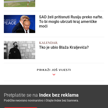
SAD želi pritisnuti Rusiju preko nafte.
To bi moglo ubrzati kraj američke
moći
KALENDAR
Tko je ubio Blaža Kraljevića?
PRIKAŽI JOŠ VIJESTI
Pretplatite se na
Index bez reklama
Podržite neovisno novinarstvo i čitajte Index bez bannera.