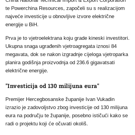
China National Technical Import & Export Corporation
te Powerchina Resources, započeli su s realizacijom
najveće investicije u obnovljive izvore električne
energije u BiH.
Prva je to vjetroelektrana koju grade kineski investitori.
Ukupna snaga ugrađenih vjetroagregata iznosi 84
megavata, dok se nakon izgradnje cijeloga vjetroparka
planira godišnja proizvodnja od 236.6 gigavatsati
električne energije.
"Investicija od 130 milijuna eura"
Premijer Hercegbosanske županije Ivan Vukadin
izrazio je zadovoljstvo zbog investicije od 130 milijuna
eura na području te županije, posebno ističući kako se
radi o projektu koji će očuvati okoliš.