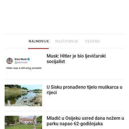
Što povezuje Lexus i
Kako su im čepovi boca d
legendarnog Ponyja?
nagradu od 10.000 eura
vjerovali"
NAJNOVIJE
NAJČITANIJE
VEZANO
Musk: Hitler je bio ljevičarski
socijalist
U Sisku pronađeno tijelo muškarca u
rijeci
Mladić u Osijeku usred dana nožem u
parku napao 62-godišnjaka