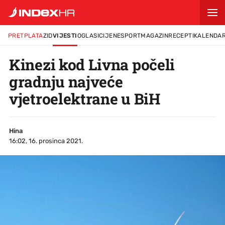
PRETPLATA
ZID
VIJESTI
OGLASI
CIJENE
SPORT
MAGAZIN
RECEPTI
KALENDA
Kinezi kod Livna počeli
gradnju najveće
vjetroelektrane u BiH
Hina
16:02, 16. prosinca 2021.