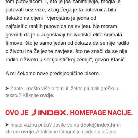
tom putovnicom. I, što je još zanimljivije, mogla je
putovati bez vize, zbog čega je ta putovnica bila
itekako na cijeni i vjerojatno je jedna od
najfalsificiranijih putovnica na svijetu. Ne moram
govoriti da je u Jugoslaviji holivudska elita snimala
filmove, što je samo jedan od dokaza da se nije radilo
o životu iza Željezne zavjese, što ne znači da se nije
radilo o životu u socijalističkoj zemlji", govori Klasić.
A mi čekamo nove predsjedničine bisere.
Znate li nešto više o temi ili želite prijaviti grešku u
tekstu? Kliknite
ovdje
.
Imate važnu priču? Javite se na
desk@index.hr
ili
klikom
ovdje
. Atraktivne fotografije i videe plaćamo.