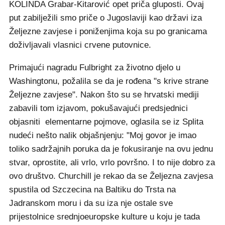
KOLINDA Grabar-Kitarović opet priča gluposti. Ovaj
put zabilježili smo priče o Jugoslaviji kao državi iza
Željezne zavjese i poniženjima koja su po granicama
doživljavali vlasnici crvene putovnice.
Primajući nagradu Fulbright za životno djelo u
Washingtonu, požalila se da je rođena "s krive strane
Željezne zavjese". Nakon što su se hrvatski mediji
zabavili tom izjavom, pokušavajući predsjednici
objasniti elementarne pojmove, oglasila se iz Splita
nudeći nešto nalik objašnjenju: "Moj govor je imao
toliko sadržajnih poruka da je fokusiranje na ovu jednu
stvar, oprostite, ali vrlo, vrlo površno. I to nije dobro za
ovo društvo. Churchill je rekao da se Željezna zavjesa
spustila od Szczecina na Baltiku do Trsta na
Jadranskom moru i da su iza nje ostale sve
prijestolnice srednjoeuropske kulture u koju je tada