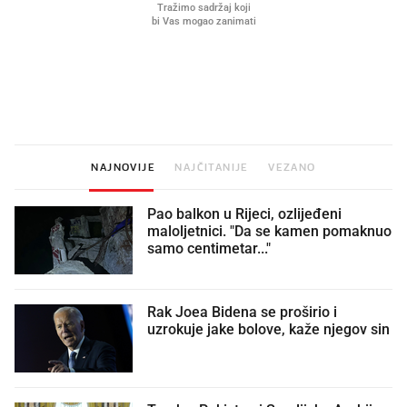
Što povezuje Lexus i
Kako su im čepovi boca d
legendarnog Ponyja?
nagradu od 10.000 eura
vjerovali"
NAJNOVIJE
NAJČITANIJE
VEZANO
Pao balkon u Rijeci, ozlijeđeni
maloljetnici. "Da se kamen pomaknuo
samo centimetar..."
Rak Joea Bidena se proširio i
uzrokuje jake bolove, kaže njegov sin