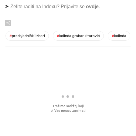
Želite raditi na Indexu? Prijavite se
ovdje
.
#
predsjednički izbori
#
kolinda grabar kitarović
#
kolinda
PROČITAJTE JOŠ
Što povezuje Lexus i
Kako su im čepovi boca d
legendarnog Ponyja?
nagradu od 10.000 eura