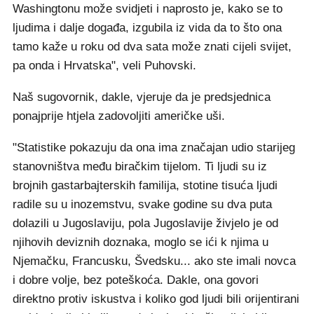
Washingtonu može svidjeti i naprosto je, kako se to
ljudima i dalje događa, izgubila iz vida da to što ona
tamo kaže u roku od dva sata može znati cijeli svijet,
pa onda i Hrvatska", veli Puhovski.
Naš sugovornik, dakle, vjeruje da je predsjednica
ponajprije htjela zadovoljiti američke uši.
"Statistike pokazuju da ona ima značajan udio starijeg
stanovništva među biračkim tijelom. Ti ljudi su iz
brojnih gastarbajterskih familija, stotine tisuća ljudi
radile su u inozemstvu, svake godine su dva puta
dolazili u Jugoslaviju, pola Jugoslavije živjelo je od
njihovih deviznih doznaka, moglo se ići k njima u
Njemačku, Francusku, Švedsku... ako ste imali novca
i dobre volje, bez poteškoća. Dakle, ona govori
direktno protiv iskustva i koliko god ljudi bili orijentirani