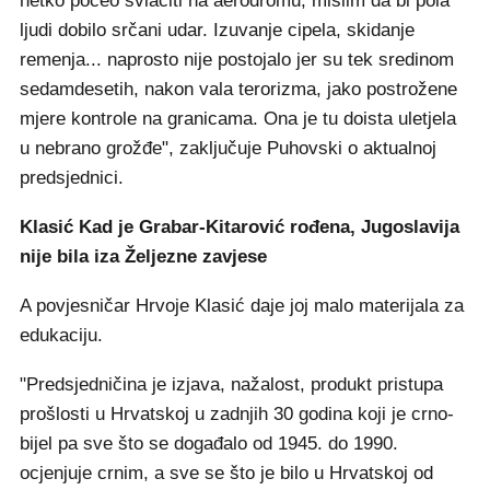
netko počeo svlačiti na aerodromu, mislim da bi pola
ljudi dobilo srčani udar. Izuvanje cipela, skidanje
remenja... naprosto nije postojalo jer su tek sredinom
sedamdesetih, nakon vala terorizma, jako postrožene
mjere kontrole na granicama. Ona je tu doista uletjela
u nebrano grožđe", zaključuje Puhovski o aktualnoj
predsjednici.
Klasić Kad je Grabar-Kitarović rođena, Jugoslavija
nije bila iza Željezne zavjese
A povjesničar Hrvoje Klasić daje joj malo materijala za
edukaciju.
"Predsjedničina je izjava, nažalost, produkt pristupa
prošlosti u Hrvatskoj u zadnjih 30 godina koji je crno-
bijel pa sve što se događalo od 1945. do 1990.
ocjenjuje crnim, a sve se što je bilo u Hrvatskoj od