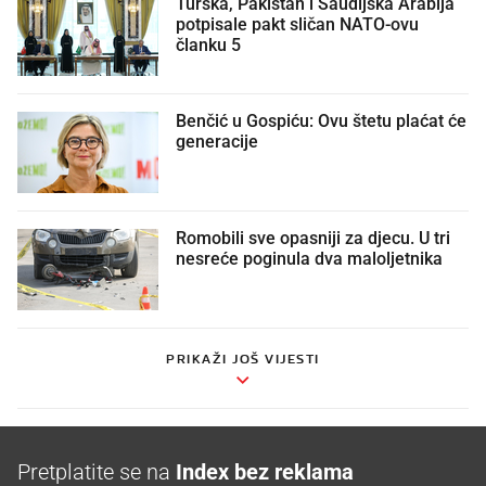
Turska, Pakistan i Saudijska Arabija
potpisale pakt sličan NATO-ovu
članku 5
Benčić u Gospiću: Ovu štetu plaćat će
generacije
Romobili sve opasniji za djecu. U tri
nesreće poginula dva maloljetnika
PRIKAŽI JOŠ VIJESTI
Pretplatite se na
Index bez reklama