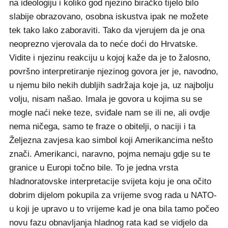
na ideologiju i koliko god njezino biračko tijelo bilo
slabije obrazovano, osobna iskustva ipak ne možete
tek tako lako zaboraviti. Tako da vjerujem da je ona
neoprezno vjerovala da to neće doći do Hrvatske.
Vidite i njezinu reakciju u kojoj kaže da je to žalosno,
površno interpretiranje njezinog govora jer je, navodno,
u njemu bilo nekih dubljih sadržaja koje ja, uz najbolju
volju, nisam našao. Imala je govora u kojima su se
mogle naći neke teze, sviđale nam se ili ne, ali ovdje
nema ničega, samo te fraze o obitelji, o naciji i ta
Željezna zavjesa kao simbol koji Amerikancima nešto
znači. Amerikanci, naravno, pojma nemaju gdje su te
granice u Europi točno bile. To je jedna vrsta
hladnoratovske interpretacije svijeta koju je ona očito
dobrim dijelom pokupila za vrijeme svog rada u NATO-
u koji je upravo u to vrijeme kad je ona bila tamo počeo
novu fazu obnavljanja hladnog rata kad se vidjelo da