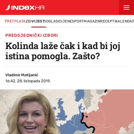
PRETPLATA
ZID
VIJESTI
OGLASI
CIJENE
SPORT
MAGAZIN
RECEPTI
KALENDA
PREDSJEDNIČKI IZBORI
Kolinda laže čak i kad bi joj
istina pomogla. Zašto?
Vladimir Matijanić
16:42, 28. listopada 2019.