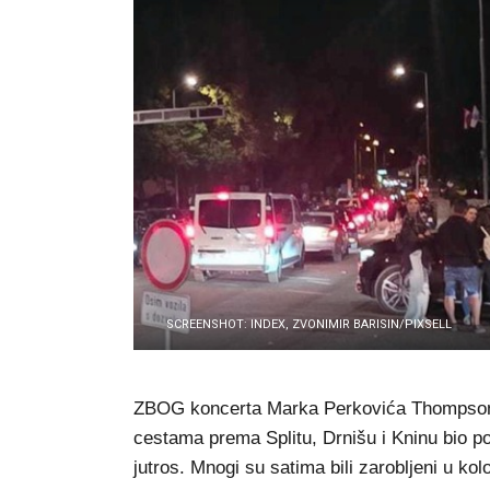
SCREENSHOT: INDEX, ZVONIMIR BARISIN/PIXSELL
ZBOG koncerta Marka Perkovića Thompsona 
cestama prema Splitu, Drnišu i Kninu bio po
jutros. Mnogi su satima bili zarobljeni u kol