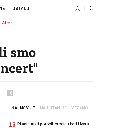
NE
OSTALO
Afere
li smo
oncert"
NAJNOVIJE
NAJČITANIJE
VEZANO
13
Pijani turisti potopili brodicu kod Hvara,