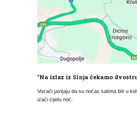
"Na izlaz iz Sinja čekamo dvostru
Vozači javljaju da su noćas satima bili u ko
izaći cijelu noć.