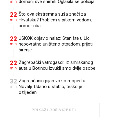
min
domaći sve snimili. Oglasila se policija
22
Što ova ekstremna suša znači za
min
Hrvatsku? Problem s pitkom vodom,
pomor riba...
22
USKOK objavio nalaz: Stanište u Lici
min
nepovratno uništeno otpadom, prijeti
širenje
22
Zagrebački vatrogasci: Iz smrskanog
min
auta u Botincu izvukli smo dvije osobe
32
Zagrepčanin pijan vozio moped u
min
Novalji. Udario u stablo, teško je
ozlijeđen
PRIKAŽI JOŠ VIJESTI
FOTO: IVO CAGALJ/PIXSELL