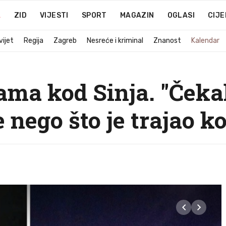
A
ZID
VIJESTI
SPORT
MAGAZIN
OGLASI
CIJE
vijet
Regija
Zagreb
Nesreće i kriminal
Znanost
Kalendar
ama kod Sinja. "Čeka
 nego što je trajao k