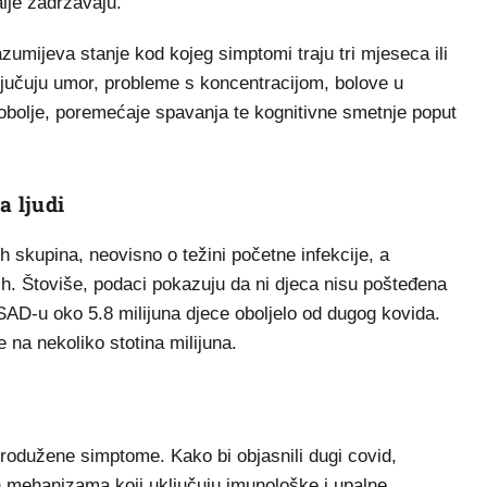
alje zadržavaju.
umijeva stanje kod kojeg simptomi traju tri mjeseca ili
ljučuju umor, probleme s koncentracijom, bolove u
obolje, poremećaje spavanja te kognitivne smetnje poput
a ljudi
 skupina, neovisno o težini početne infekcije, a
ih. Štoviše, podaci pokazuju da ni djeca nisu pošteđena
SAD-u oko 5.8 milijuna djece oboljelo od dugog kovida.
 na nekoliko stotina milijuna.
produžene simptome. Kako bi objasnili dugi covid,
ih mehanizama koji uključuju imunološke i upalne