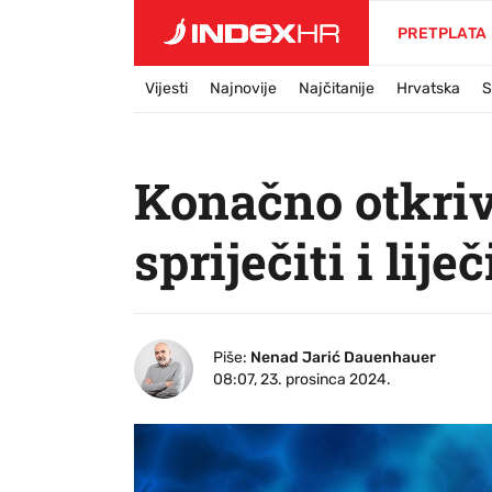
PRETPLATA
Vijesti
Najnovije
Najčitanije
Hrvatska
S
Konačno otkriv
spriječiti i liječ
Piše:
Nenad Jarić Dauenhauer
08:07, 23. prosinca 2024.