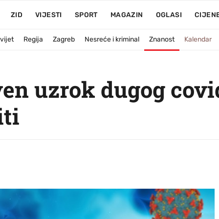
ZID
VIJESTI
SPORT
MAGAZIN
OGLASI
CIJEN
vijet
Regija
Zagreb
Nesreće i kriminal
Znanost
Kalendar
en uzrok dugog covi
iti