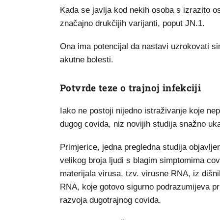
Kada se javlja kod nekih osoba s izrazito o
značajno drukčijih varijanti, poput JN.1.
Ona ima potencijal da nastavi uzrokovati si
akutne bolesti.
Potvrde teze o trajnoj infekciji
Iako ne postoji nijedno istraživanje koje ne
dugog covida, niz novijih studija snažno uk
Primjerice, jedna pregledna studija objavlje
velikog broja ljudi s blagim simptomima cov
materijala virusa, tzv. virusne RNA, iz dišn
RNA, koje gotovo sigurno podrazumijeva pris
razvoja dugotrajnog covida.