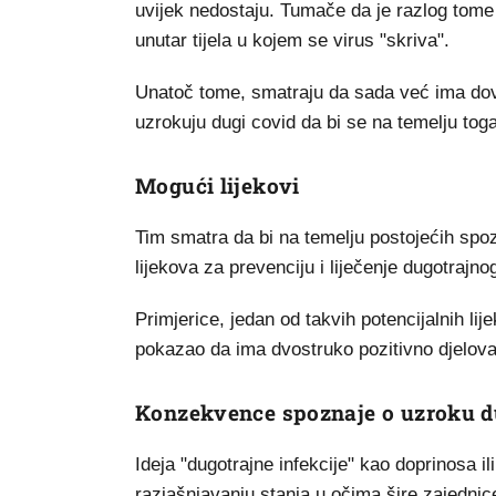
uvijek nedostaju. Tumače da je razlog tome to
unutar tijela u kojem se virus "skriva".
Unatoč tome, smatraju da sada već ima dovol
uzrokuju dugi covid da bi se na temelju tog
Mogući lijekovi
Tim smatra da bi na temelju postojećih spozn
lijekova za prevenciju i liječenje dugotrajno
Primjerice, jedan od takvih potencijalnih lij
pokazao da ima dvostruko pozitivno djelov
Konzekvence spoznaje o uzroku d
Ideja "dugotrajne infekcije" kao doprinosa 
razjašnjavanju stanja u očima šire zajednice