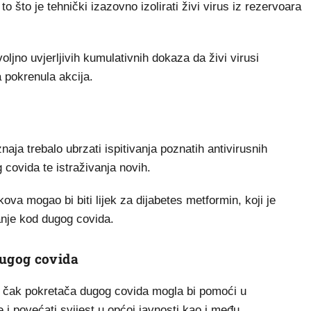
 što je tehnički izazovno izolirati živi virus iz rezervoara
jno uvjerljivih kumulativnih dokaza da živi virusi
a pokrenula akcija.
aja trebalo ubrzati ispitivanja poznatih antivirusnih
g covida te istraživanja novih.
ekova mogao bi biti lijek za dijabetes metformin, koji je
anje kod dugog covida.
ugog covida
ili čak pokretača dugog covida mogla bi pomoći u
 i povećati svijest u općoj javnosti kao i među