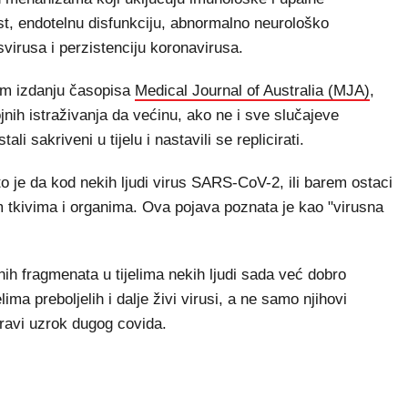
st, endotelnu disfunkciju, abnormalno neurološko
svirusa i perzistenciju koronavirusa.
em izdanju časopisa
Medical Journal of Australia (MJA)
,
jnih istraživanja da većinu, ako ne i sve slučajeve
li sakriveni u tijelu i nastavili se replicirati.
 je da kod nekih ljudi virus SARS-CoV-2, ili barem ostaci
im tkivima i organima. Ova pojava poznata je kao "virusna
nih fragmenata u tijelima nekih ljudi sada već dobro
lima preboljelih i dalje živi virusi, a ne samo njihovi
 pravi uzrok dugog covida.