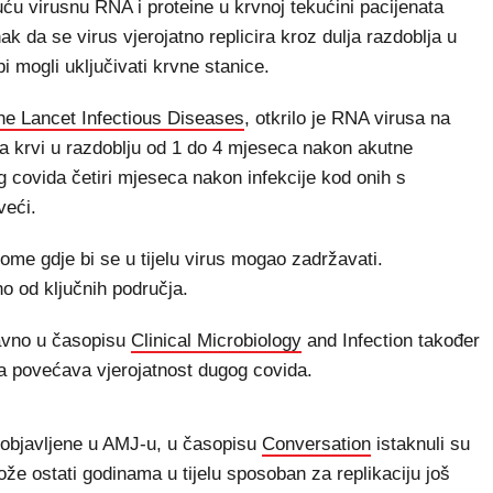
juću virusnu RNA i proteine u krvnoj tekućini pacijenata
k da se virus vjerojatno replicira kroz dulja razdoblja u
i mogli uključivati krvne stanice.
he Lancet Infectious Diseases
, otkrilo je RNA virusa na
ima krvi u razdoblju od 1 do 4 mjeseca nakon akutne
og covida četiri mjeseca nakon infekcije kod onih s
veći.
tome gdje bi se u tijelu virus mogao zadržavati.
no od ključnih područja.
davno u časopisu
Clinical Microbiology
and Infection također
usa povećava vjerojatnost dugog covida.
e objavljene u AMJ-u, u časopisu
Conversation
istaknuli su
e ostati godinama u tijelu sposoban za replikaciju još