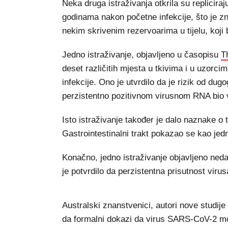
Neka druga istraživanja otkrila su replicira
godinama nakon početne infekcije, što je zna
nekim skrivenim rezervoarima u tijelu, koji b
Jedno istraživanje, objavljeno u časopisu
T
deset različitih mjesta u tkivima i u uzorc
infekcije. Ono je utvrdilo da je rizik od dug
perzistentno pozitivnom virusnom RNA bio 
Isto istraživanje također je dalo naznake o 
Gastrointestinalni trakt pokazao se kao jed
Konačno, jedno istraživanje objavljeno ne
je potvrdilo da perzistentna prisutnost vir
Australski znanstvenici, autori nove studij
da formalni dokazi da virus SARS-CoV-2 mož