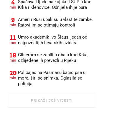
4
Spašavali ljude na kajaku i SUP-u kod
min
Krka i Klenovice. Odnijela ih je bura
9
Ameri i Rusi upali su u vlastite zamke.
min
Ratovi im se otimaju kontroli
11
Umro akademik Ivo Šlaus, jedan od
min
najpoznatijih hrvatskih fizičara
19
Gliserom se zabili u obalu kod Krka,
min
ozlijeđene ih prevezli u Rijeku
20
Policajac na Pašmanu bacio psa u
min
more, širi se snimka. Oglasila se
policija
PRIKAŽI JOŠ VIJESTI