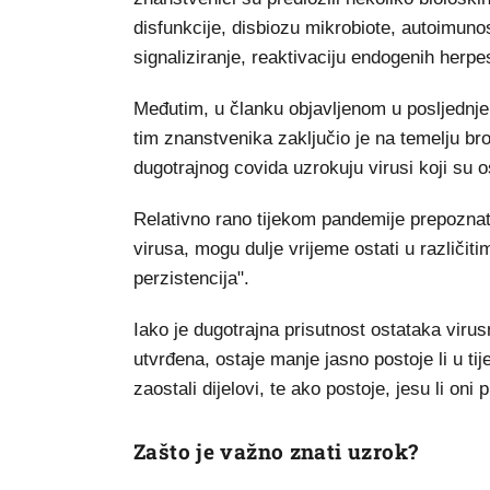
disfunkcije, disbiozu mikrobiote, autoimuno
signaliziranje, reaktivaciju endogenih herpe
Međutim, u članku objavljenom u posljednj
tim znanstvenika zaključio je na temelju bro
dugotrajnog covida uzrokuju virusi koji su osta
Relativno rano tijekom pandemije prepoznato
virusa, mogu dulje vrijeme ostati u različit
perzistencija".
Iako je dugotrajna prisutnost ostataka virus
utvrđena, ostaje manje jasno postoje li u tije
zaostali dijelovi, te ako postoje, jesu li oni
Zašto je važno znati uzrok?