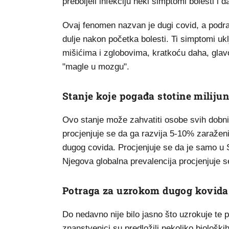
preboljeli infekciju neki simptomi bolesti i d
Ovaj fenomen nazvan je dugi covid, a podraz
dulje nakon početka bolesti. Ti simptomi uk
mišićima i zglobovima, kratkoću daha, glav
"magle u mozgu".
Stanje koje pogađa stotine milijun
Ovo stanje može zahvatiti osobe svih dobnih
procjenjuje se da ga razvija 5-10% zaražen
dugog covida. Procjenjuje se da je samo u 
Njegova globalna prevalencija procjenjuje se
Potraga za uzrokom dugog kovida
Do nedavno nije bilo jasno što uzrokuje te 
znanstvenici su predložili nekoliko biološk