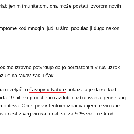
slabljenim imunitetom, ona može postati izvorom novih i
mptome kod mnogih ljudi u široj populaciji dugo nakon
pobitno izravno potvrđuje da je perzistentni virus uzrok
azuje na takav zaključak.
na u veljači u
časopisu Nature
pokazala je da se kod
ida-19 bilježi produljeno razdoblje izbacivanja genetskog
ih puteva. Oni s perzistentnim izbacivanjem te virusne
utnost živog virusa, imali su za 50% veći rizik od