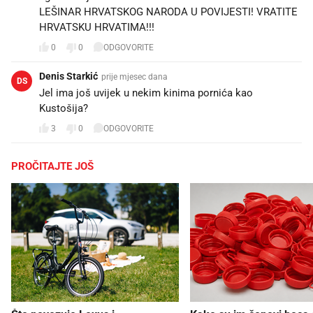
LEŠINAR HRVATSKOG NARODA U POVIJESTI! VRATITE
HRVATSKU HRVATIMA!!!
0
0
ODGOVORITE
Denis Starkić
prije mjesec dana
DS
Jel ima još uvijek u nekim kinima pornića kao
Kustošija?
3
0
ODGOVORITE
PROČITAJTE JOŠ