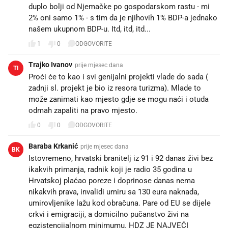
duplo bolji od Njemačke po gospodarskom rastu - mi
2% oni samo 1% - s tim da je njihovih 1% BDP-a jednako
našem ukupnom BDP-u. Itd, itd, itd...
1
0
ODGOVORITE
Trajko Ivanov
prije mjesec dana
TI
Proći će to kao i svi genijalni projekti vlade do sada (
zadnji sl. projekt je bio iz resora turizma). Mlade to
može zanimati kao mjesto gdje se mogu naći i otuda
odmah zapaliti na pravo mjesto.
0
0
ODGOVORITE
Baraba Krkanić
prije mjesec dana
BK
Istovremeno, hrvatski branitelj iz 91 i 92 danas živi bez
ikakvih primanja, radnik koji je radio 35 godina u
Hrvatskoj plaćao poreze i doprinose danas nema
nikakvih prava, invalidi umiru sa 130 eura naknada,
umirovljenike lažu kod obračuna. Pare od EU se dijele
crkvi i emigraciji, a domicilno pučanstvo živi na
egzistencijalnom minimumu. HDZ JE NAJVEĆI