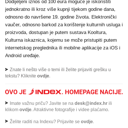
Dodijeljeni iznos od 100 eura moguće je iskoristiti
jednokratno ili kroz više kupnji tijekom godine dana,
odnosno do navršene 19. godine života. Elektronički
vaučer, odnosno barkod za korištenje kulturnih usluga i
proizvoda, dostupan je putem sustava Kooltura,
Kulturna iskaznica, kojemu se može pristupiti putem
internetskog preglednika ili mobilne aplikacije za iOS i
Android uređaje.
Znate li nešto više o temi ili želite prijaviti grešku u
tekstu? Kliknite
ovdje
.
Imate važnu priču? Javite se na
desk@index.hr
ili
klikom
ovdje
. Atraktivne fotografije i videe plaćamo.
Želite raditi na Indexu? Prijavite se
ovdje
.