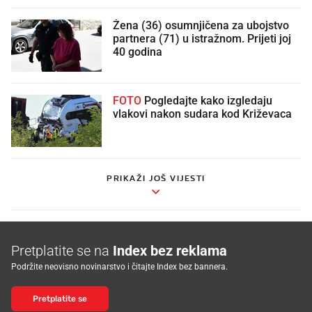
Žena (36) osumnjičena za ubojstvo
partnera (71) u istražnom. Prijeti joj
40 godina
FOTO
Pogledajte kako izgledaju
vlakovi nakon sudara kod Križevaca
PRIKAŽI JOŠ VIJESTI
Pretplatite se na
Index bez reklama
Podržite neovisno novinarstvo i čitajte Index bez bannera.
Pretplatite se