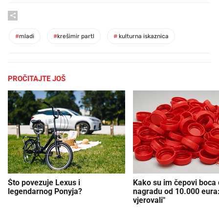
#
mladi
#
krešimir partl
#
kulturna iskaznica
PROČITAJTE JOŠ
Što povezuje Lexus i
Kako su im čepovi boca d
legendarnog Ponyja?
nagradu od 10.000 eura
vjerovali"