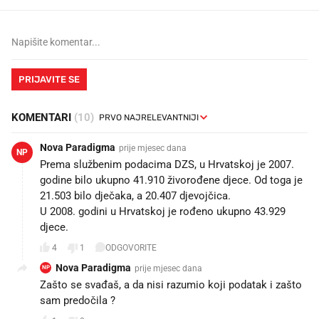
PRIJAVITE SE
KOMENTARI
(10)
Nova Paradigma
prije mjesec dana
NP
Prema službenim podacima DZS, u Hrvatskoj je 2007.
godine bilo ukupno 41.910 živorođene djece. Od toga je
21.503 bilo dječaka, a 20.407 djevojčica.
U 2008. godini u Hrvatskoj je rođeno ukupno 43.929
djece.
4
1
ODGOVORITE
Nova Paradigma
prije mjesec dana
NP
Zašto se svađaš, a da nisi razumio koji podatak i zašto
sam predočila ?