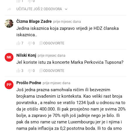
1
0
UČITAJTE JOŠ 2 ODGOVORA
Čizma Blage Zadre
prije mjesec dana
Jedina iskaznica koja zapravo vrijedi je HDZ članska
iskaznica..
7
0
ODGOVORITE
Nilski Konj
prije mjesec dana
NK
Jel koriste istu za koncerte Marka Perkovića Tupsona?
3
0
ODGOVORITE
Prošlo Podne
prije mjesec dana
PP
Još jedna prazna samohvala ničim ili bezveznim
brojkama izvađenim iz konteksta. Kao veliki rast broja
povratnika , a realno se vratilo 1234 ljudi u odnosu na to
da je otišlo 400.000. Ili pak prosječno nam je svima 20%
bolje, a zapravo je 70% njih još jadnije nego je bilo. Ili
pak da smo rame uz rame Luxembourgu jer je i njima i
nama pala inflacija za 0,2 postotna boda. Ili to da smo