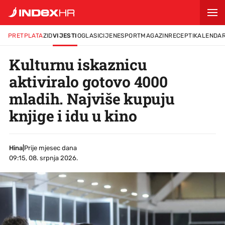
PRETPLATA
ZID
VIJESTI
OGLASI
CIJENE
SPORT
MAGAZIN
RECEPTI
KALENDA
Kulturnu iskaznicu
aktiviralo gotovo 4000
mladih. Najviše kupuju
knjige i idu u kino
Hina
|
Prije mjesec dana
09:15, 08. srpnja 2026.