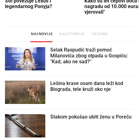
Što povezuje Lexus i
Kako su im čepovi boca d
legendarnog Ponyja?
nagradu od 10.000 eura
vjerovali"
NAJNOVIJE
NAJČITANIJE
VEZANO
Selak Raspudić traži pomoć
Milanovića zbog otpada u Gospiću:
"Kad, ako ne sad?"
Lešina krave osam dana leži kod
Biograda, tele kruži oko nje
Štakom pokušao ubiti ženu u Poreču